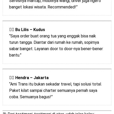
Servisnya mantap, mobilnya wangi, driver juga ngerti
banget lokasi wisata. Recommended!”
🧍‍♀️
Bu Lilis – Kudus
“Saya order buat orang tua yang enggak bisa naik
turun tangga. Diantar dari rumah ke rumah, sopirnya
sabar banget. Layanan door to door-nya bener-bener
bantu.”
🧍‍♂️
Hendra – Jakarta
“Arni Trans itu bukan sekadar travel, tapi solusi total.
Paket kilat sampai charter semuanya pernah saya
coba. Semuanya bagus!”