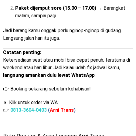
Paket dijemput sore (15.00 – 17.00)
→ Berangkat
malam, sampai pagi
Jadi barang kamu enggak perlu nginep-nginep di gudang.
Langsung jalan hari itu juga.
Catatan penting:
Ketersediaan seat atau mobil bisa cepat penuh, terutama di
weekend atau hari libur. Jadi kalau udah fix jadwal kamu,
langsung amankan dulu lewat WhatsApp
:
👉
Booking sekarang sebelum kehabisan!
📱 Klik untuk order via WA:
👉
0813-3604-0403
(
Arni Trans
)
Rute Populer & Area Layanan Arni Trans