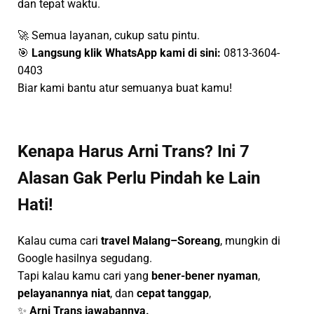
dan tepat waktu.
🚀 Semua layanan, cukup satu pintu.
🎯
Langsung klik WhatsApp kami di sini:
0813-3604-
0403
Biar kami bantu atur semuanya buat kamu!
Kenapa Harus Arni Trans? Ini 7
Alasan Gak Perlu Pindah ke Lain
Hati!
Kalau cuma cari
travel Malang–Soreang
, mungkin di
Google hasilnya segudang.
Tapi kalau kamu cari yang
bener-bener nyaman
,
pelayanannya niat
, dan
cepat tanggap
,
✨
Arni Trans jawabannya.