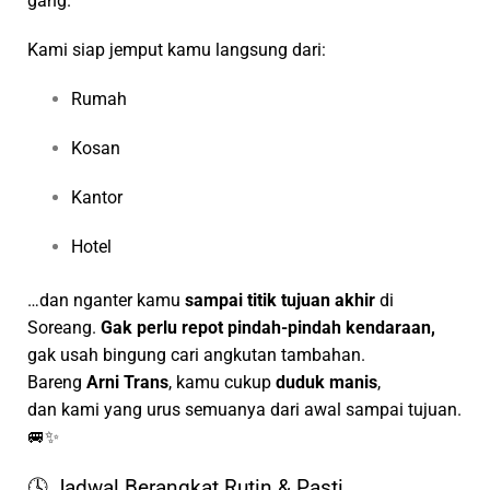
gang.”
Kami siap jemput kamu langsung dari:
Rumah
Kosan
Kantor
Hotel
…dan nganter kamu
sampai titik tujuan akhir
di
Soreang.
Gak perlu repot pindah-pindah kendaraan,
gak usah bingung cari angkutan tambahan.
Bareng
Arni Trans
, kamu cukup
duduk manis
,
dan kami yang urus semuanya dari awal sampai tujuan.
🚐✨
🕓 Jadwal Berangkat Rutin & Pasti