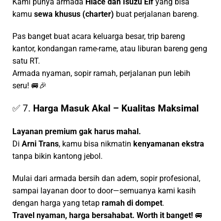
Kami punya armada
Hiace dan Isuzu Elf
yang bisa
kamu
sewa khusus (charter)
buat perjalanan bareng.
Pas banget buat acara keluarga besar, trip bareng
kantor, kondangan rame-rame, atau liburan bareng geng
satu RT.
Armada nyaman, sopir ramah, perjalanan pun lebih
seru! 🚐🎉
✅ 7.
Harga Masuk Akal – Kualitas Maksimal
Layanan premium gak harus mahal.
Di
Arni Trans
, kamu bisa nikmatin
kenyamanan ekstra
tanpa bikin kantong jebol.
Mulai dari armada bersih dan adem, sopir profesional,
sampai layanan door to door—semuanya kami kasih
dengan harga yang tetap
ramah di dompet
.
Travel nyaman, harga bersahabat. Worth it banget!
🚐