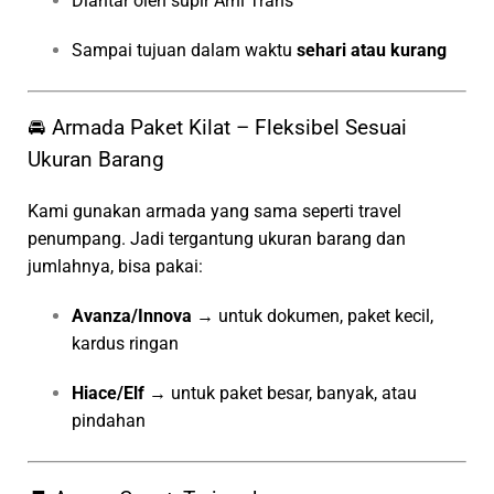
Diantar oleh supir Arni Trans
Sampai tujuan dalam waktu
sehari atau kurang
🚘 Armada Paket Kilat – Fleksibel Sesuai
Ukuran Barang
Kami gunakan armada yang sama seperti travel
penumpang. Jadi tergantung ukuran barang dan
jumlahnya, bisa pakai:
Avanza/Innova
→ untuk dokumen, paket kecil,
kardus ringan
Hiace/Elf
→ untuk paket besar, banyak, atau
pindahan