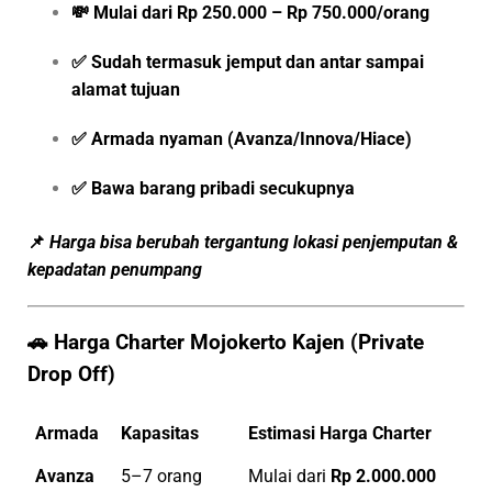
💸
Mulai dari Rp 250.000 – Rp 750.000/orang
✅ Sudah termasuk jemput dan antar sampai
alamat tujuan
✅ Armada nyaman (Avanza/Innova/Hiace)
✅ Bawa barang pribadi secukupnya
📌
Harga bisa berubah tergantung lokasi penjemputan &
kepadatan penumpang
🚗
Harga Charter Mojokerto Kajen (Private
Drop Off)
Armada
Kapasitas
Estimasi Harga Charter
Avanza
5–7 orang
Mulai dari
Rp 2.000.000