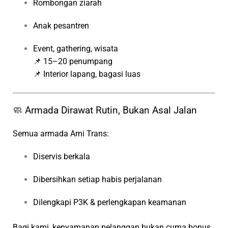
Rombongan ziarah
Anak pesantren
Event, gathering, wisata
📌 15–20 penumpang
📌 Interior lapang, bagasi luas
🧼 Armada Dirawat Rutin, Bukan Asal Jalan
Semua armada Arni Trans:
Diservis berkala
Dibersihkan setiap habis perjalanan
Dilengkapi P3K & perlengkapan keamanan
Bagi kami, kenyamanan pelanggan bukan cuma bonus