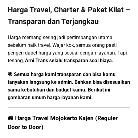
Harga Travel, Charter & Paket Kilat –
Transparan dan Terjangkau
Harga memang sering jadi pertimbangan utama
sebelum naik travel. Wajar kok, semua orang pasti
pengen dapet harga yang sesuai dengan layanan. Tapi
tenang,
Arni Trans selalu transparan soal biaya.
🎯
Semua harga kami transparan dan bisa kamu
tanyakan langsung ke admin.
Bahkan bisa disesuaikan
sama kebutuhan dan budget kamu. Berikut ini
gambaran umum harga layanan kami:
🚐
Harga Travel Mojokerto Kajen (Reguler
Door to Door)