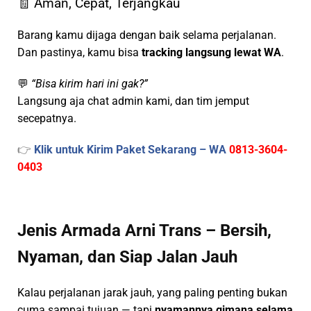
🧾 Aman, Cepat, Terjangkau
Barang kamu dijaga dengan baik selama perjalanan.
Dan pastinya, kamu bisa
tracking langsung lewat WA
.
💬
“Bisa kirim hari ini gak?”
Langsung aja chat admin kami, dan tim jemput
secepatnya.
👉
Klik untuk Kirim Paket Sekarang – WA
0813-3604-
0403
Jenis Armada Arni Trans – Bersih,
Nyaman, dan Siap Jalan Jauh
Kalau perjalanan jarak jauh, yang paling penting bukan
cuma sampai tujuan — tapi
nyamannya gimana selama