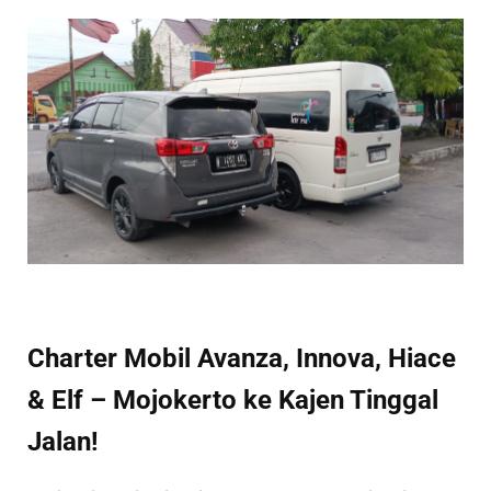
Charter Mobil Avanza, Innova, Hiace
& Elf – Mojokerto ke Kajen Tinggal
Jalan!