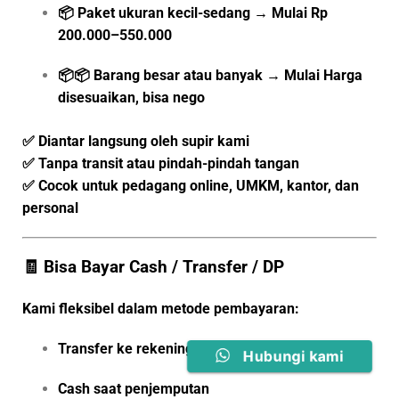
📦
Paket ukuran kecil-sedang
→
Mulai
Rp
200.000–550.000
📦📦
Barang besar atau banyak
→
Mulai
Harga
disesuaikan, bisa nego
✅ Diantar langsung oleh supir kami
✅ Tanpa transit atau pindah-pindah tangan
✅ Cocok untuk pedagang online, UMKM, kantor, dan
personal
🧾 Bisa Bayar Cash / Transfer / DP
Kami fleksibel dalam metode pembayaran:
Transfer ke rekening resmi Arni Trans
Hubungi kami
Cash saat penjemputan