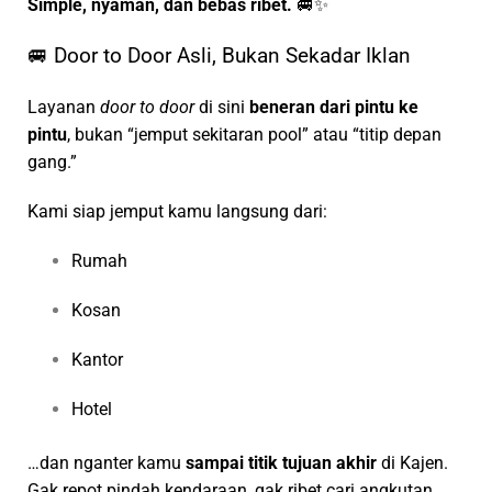
Simple, nyaman, dan bebas ribet.
🚐✨
🚐 Door to Door Asli, Bukan Sekadar Iklan
Layanan
door to door
di sini
beneran dari pintu ke
pintu
, bukan “jemput sekitaran pool” atau “titip depan
gang.”
Kami siap jemput kamu langsung dari:
Rumah
Kosan
Kantor
Hotel
…dan nganter kamu
sampai titik tujuan akhir
di Kajen.
Gak repot pindah kendaraan, gak ribet cari angkutan