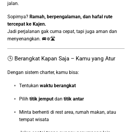
jalan.
Sopirnya?
Ramah, berpengalaman, dan hafal rute
tercepat ke Kajen.
Jadi perjalanan gak cuma cepat, tapi juga aman dan
menyenangkan. 🚐❄️🛣️
🕓 Berangkat Kapan Saja – Kamu yang Atur
Dengan sistem charter, kamu bisa:
Tentukan
waktu berangkat
Pilih
titik jemput
dan
titik antar
Minta berhenti di rest area, rumah makan, atau
tempat wisata