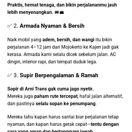
Praktis, hemat tenaga, dan bikin perjalananmu jauh
lebih menyenangkan.
🚐💼
✅ 2.
Armada Nyaman & Bersih
Naik mobil yang
adem, bersih, dan wangi
itu bikin
perjalanan 4–12 jam dari Mojokerto ke Kajen jadi gak
kerasa. Armada kami selalu dicek sebelum jalan. AC
dingin, interior rapi, dan tempat duduk lega.
✅ 3.
Supir Berpengalaman & Ramah
Sopir di Arni Trans gak cuma jago nyetir.
Mereka juga
paham rute tercepat
, hafal jalan alternatif,
dan pastinya
selalu sopan ke penumpang
.
Mereka tahu kapan harus santai biar perjalanan tetap
nyaman, dan kapan harus gerak cepat—
tentu dengan
cara yang aman dan bertanggung jawab.