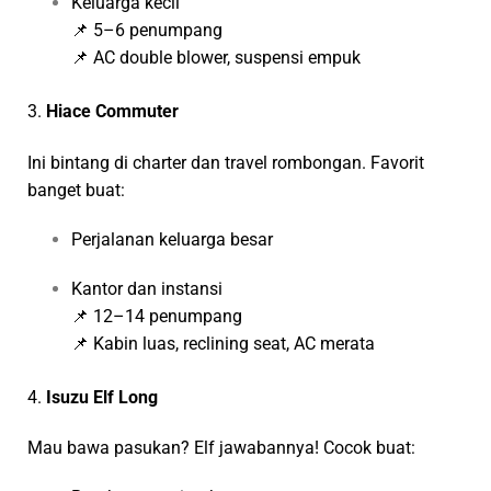
Keluarga kecil
📌 5–6 penumpang
📌 AC double blower, suspensi empuk
3.
Hiace Commuter
Ini bintang di charter dan travel rombongan. Favorit
banget buat:
Perjalanan keluarga besar
Kantor dan instansi
📌 12–14 penumpang
📌 Kabin luas, reclining seat, AC merata
4.
Isuzu Elf Long
Mau bawa pasukan? Elf jawabannya! Cocok buat: