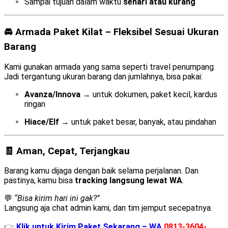
Sampai tujuan dalam waktu
sehari atau kurang
🚘 Armada Paket Kilat – Fleksibel Sesuai Ukuran
Barang
Kami gunakan armada yang sama seperti travel penumpang.
Jadi tergantung ukuran barang dan jumlahnya, bisa pakai:
Avanza/Innova
→ untuk dokumen, paket kecil, kardus
ringan
Hiace/Elf
→ untuk paket besar, banyak, atau pindahan
🧾 Aman, Cepat, Terjangkau
Barang kamu dijaga dengan baik selama perjalanan. Dan
pastinya, kamu bisa
tracking langsung lewat WA
.
💬
“Bisa kirim hari ini gak?”
Langsung aja chat admin kami, dan tim jemput secepatnya.
👉
Klik untuk Kirim Paket Sekarang – WA
0813-3604-