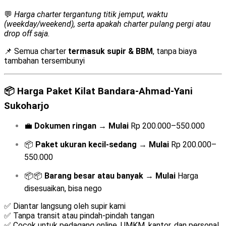
💬
Harga charter tergantung titik jemput, waktu
(weekday/weekend), serta apakah charter pulang pergi atau
drop off saja.
📌 Semua charter
termasuk supir & BBM
, tanpa biaya
tambahan tersembunyi
📦
Harga Paket Kilat Bandara-Ahmad-Yani
Sukoharjo
💼
Dokumen ringan
→
Mulai
Rp 200.000–550.000
📦
Paket ukuran kecil-sedang
→
Mulai
Rp 200.000–
550.000
📦📦
Barang besar atau banyak
→
Mulai
Harga
disesuaikan, bisa nego
✅ Diantar langsung oleh supir kami
✅ Tanpa transit atau pindah-pindah tangan
✅ Cocok untuk pedagang online, UMKM, kantor, dan personal