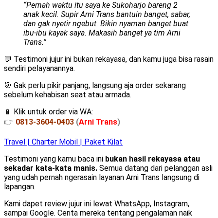
“Pernah waktu itu saya ke Sukoharjo bareng 2
anak kecil. Supir Arni Trans bantuin banget, sabar,
dan gak nyetir ngebut. Bikin nyaman banget buat
ibu-ibu kayak saya. Makasih banget ya tim Arni
Trans.”
💬 Testimoni jujur ini bukan rekayasa, dan kamu juga bisa rasain
sendiri pelayanannya.
🎯 Gak perlu pikir panjang, langsung aja order sekarang
sebelum kehabisan seat atau armada.
📱 Klik untuk order via WA:
👉
0813-3604-0403
(
Arni Trans
)
Travel | Charter Mobil | Paket Kilat
Testimoni yang kamu baca ini
bukan hasil rekayasa atau
sekadar kata-kata manis.
Semua datang dari pelanggan asli
yang udah pernah ngerasain layanan Arni Trans langsung di
lapangan.
Kami dapet review jujur ini lewat WhatsApp, Instagram,
sampai Google. Cerita mereka tentang pengalaman naik