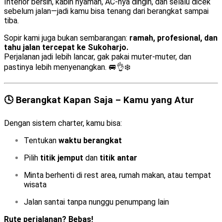
Interior bersih, kabin nyaman, AC-nya dingin, dan selalu dicek
sebelum jalan—jadi kamu bisa tenang dari berangkat sampai
tiba.
Sopir kami juga bukan sembarangan:
ramah, profesional, dan
tahu jalan tercepat ke Sukoharjo.
Perjalanan jadi lebih lancar, gak pakai muter-muter, dan
pastinya lebih menyenangkan. 🚐👌❄️
🕓 Berangkat Kapan Saja – Kamu yang Atur
Dengan sistem charter, kamu bisa:
Tentukan
waktu berangkat
Pilih
titik jemput
dan
titik antar
Minta berhenti di rest area, rumah makan, atau tempat
wisata
Jalan santai tanpa nunggu penumpang lain
Rute perjalanan? Bebas!