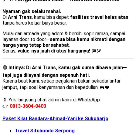
Nyaman gak selalu mahal.
Di
Arni Trans
, kamu bisa dapet
fasilitas travel kelas atas
tanpa harus keluar biaya besar.
Mulai dari armada yang adem & bersih, sopir ramah, sampai
layanan door to door—
semua bisa kamu nikmati dengan
harga yang tetap bersahabat
.
Serius,
value-nya jauh di atas harganya!
🚐💯
🟢
Intinya:
Di Arni Trans, kamu gak cuma dibawa jalan—
tapi juga dilayani dengan sepenuh hati.
Karena buat kami, setiap perjalanan bukan sekadar antar
jemput, tapi soal kenyamanan dan kepedulian. 🚐❤️
📱 Yuk langsung chat admin kami di WhatsApp:
👉
0813-3604-0403
Paket Kilat Bandara-Ahmad-Yani ke Sukoharjo
Travel Situbondo Serpong