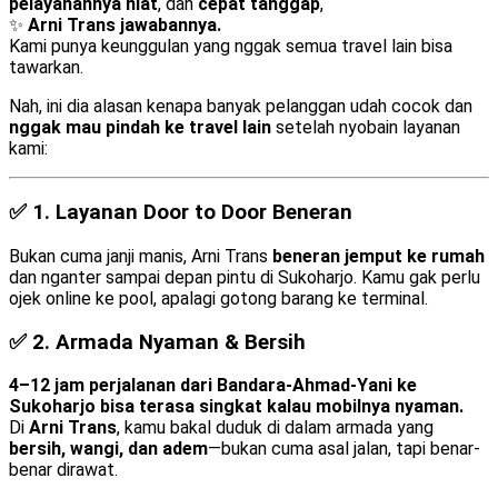
pelayanannya niat
, dan
cepat tanggap
,
✨
Arni Trans jawabannya.
Kami punya keunggulan yang nggak semua travel lain bisa
tawarkan.
Nah, ini dia alasan kenapa banyak pelanggan udah cocok dan
nggak mau pindah ke travel lain
setelah nyobain layanan
kami:
✅ 1.
Layanan Door to Door Beneran
Bukan cuma janji manis, Arni Trans
beneran jemput ke rumah
dan nganter sampai depan pintu di Sukoharjo. Kamu gak perlu
ojek online ke pool, apalagi gotong barang ke terminal.
✅ 2.
Armada Nyaman & Bersih
4–12 jam perjalanan dari Bandara-Ahmad-Yani ke
Sukoharjo bisa terasa singkat kalau mobilnya nyaman.
Di
Arni Trans
, kamu bakal duduk di dalam armada yang
bersih, wangi, dan adem
—bukan cuma asal jalan, tapi benar-
benar dirawat.