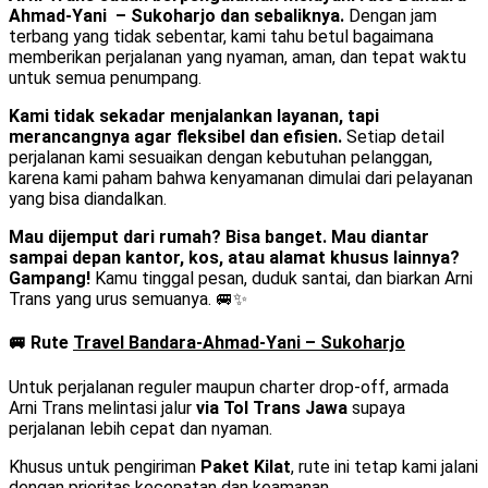
Ahmad-Yani – Sukoharjo dan sebaliknya.
Dengan jam
terbang yang tidak sebentar, kami tahu betul bagaimana
memberikan perjalanan yang nyaman, aman, dan tepat waktu
untuk semua penumpang.
Kami tidak sekadar menjalankan layanan, tapi
merancangnya agar fleksibel dan efisien.
Setiap detail
perjalanan kami sesuaikan dengan kebutuhan pelanggan,
karena kami paham bahwa kenyamanan dimulai dari pelayanan
yang bisa diandalkan.
Mau dijemput dari rumah? Bisa banget. Mau diantar
sampai depan kantor, kos, atau alamat khusus lainnya?
Gampang!
Kamu tinggal pesan, duduk santai, dan biarkan Arni
Trans yang urus semuanya. 🚐✨
🚐 Rute
Travel Bandara-Ahmad-Yani – Sukoharjo
Untuk perjalanan reguler maupun charter drop-off, armada
Arni Trans melintasi jalur
via Tol Trans Jawa
supaya
perjalanan lebih cepat dan nyaman.
Khusus untuk pengiriman
Paket Kilat
, rute ini tetap kami jalani
dengan prioritas kecepatan dan keamanan.