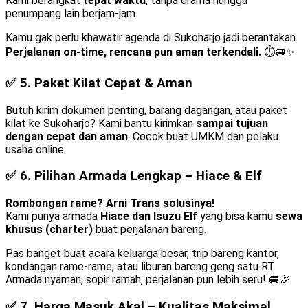
Kami berangkat
tepat waktu
, tanpa drama nunggu
penumpang lain berjam-jam.
Kamu gak perlu khawatir agenda di Sukoharjo jadi berantakan.
Perjalanan on-time, rencana pun aman terkendali.
⏱️🚐✨
✅ 5.
Paket Kilat Cepat & Aman
Butuh kirim dokumen penting, barang dagangan, atau paket
kilat ke Sukoharjo? Kami bantu kirimkan
sampai tujuan
dengan cepat dan aman
. Cocok buat UMKM dan pelaku
usaha online.
✅ 6.
Pilihan Armada Lengkap – Hiace & Elf
Rombongan rame? Arni Trans solusinya!
Kami punya armada
Hiace dan Isuzu Elf
yang bisa kamu
sewa
khusus (charter)
buat perjalanan bareng.
Pas banget buat acara keluarga besar, trip bareng kantor,
kondangan rame-rame, atau liburan bareng geng satu RT.
Armada nyaman, sopir ramah, perjalanan pun lebih seru! 🚐🎉
✅ 7.
Harga Masuk Akal – Kualitas Maksimal