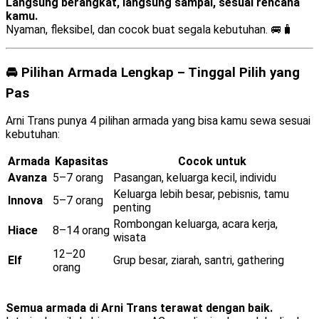
Langsung berangkat, langsung sampai, sesuai rencana
kamu.
Nyaman, fleksibel, dan cocok buat segala kebutuhan. 🚐🧳
🚘 Pilihan Armada Lengkap – Tinggal Pilih yang
Pas
Arni Trans punya 4 pilihan armada yang bisa kamu sewa sesuai
kebutuhan:
Armada
Kapasitas
Cocok untuk
Avanza
5–7 orang
Pasangan, keluarga kecil, individu
Keluarga lebih besar, pebisnis, tamu
Innova
5–7 orang
penting
Rombongan keluarga, acara kerja,
Hiace
8–14 orang
wisata
12–20
Elf
Grup besar, ziarah, santri, gathering
orang
Semua armada di Arni Trans terawat dengan baik.