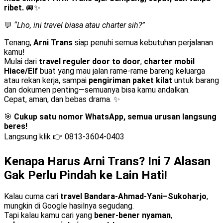
ribet.
🚐✨
💬
“Lho, ini travel biasa atau charter sih?”
Tenang,
Arni Trans
siap penuhi semua kebutuhan perjalanan
kamu!
Mulai dari
travel reguler door to door
,
charter mobil
Hiace/Elf
buat yang mau jalan rame-rame bareng keluarga
atau rekan kerja, sampai
pengiriman paket kilat
untuk barang
dan dokumen penting—semuanya bisa kamu andalkan.
Cepat, aman, dan bebas drama. ✨
🎯
Cukup satu nomor WhatsApp, semua urusan langsung
beres!
Langsung klik 👉
0813-3604-0403
Kenapa Harus Arni Trans? Ini 7 Alasan
Gak Perlu Pindah ke Lain Hati!
Kalau cuma cari
travel Bandara-Ahmad-Yani–Sukoharjo
,
mungkin di Google hasilnya segudang.
Tapi kalau kamu cari yang
bener-bener nyaman
,