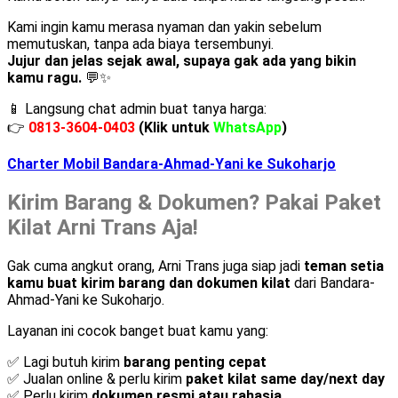
Kami ingin kamu merasa nyaman dan yakin sebelum
memutuskan, tanpa ada biaya tersembunyi.
Jujur dan jelas sejak awal, supaya gak ada yang bikin
kamu ragu.
💬✨
📱 Langsung chat admin buat tanya harga:
👉
0813-3604-0403
(Klik untuk
WhatsApp
)
Charter Mobil Bandara-Ahmad-Yani ke Sukoharjo
Kirim Barang & Dokumen? Pakai Paket
Kilat Arni Trans Aja!
Gak cuma angkut orang, Arni Trans juga siap jadi
teman setia
kamu buat kirim barang dan dokumen kilat
dari Bandara-
Ahmad-Yani ke Sukoharjo.
Layanan ini cocok banget buat kamu yang:
✅ Lagi butuh kirim
barang penting cepat
✅ Jualan online & perlu kirim
paket kilat same day/next day
✅ Perlu kirim
dokumen resmi atau rahasia