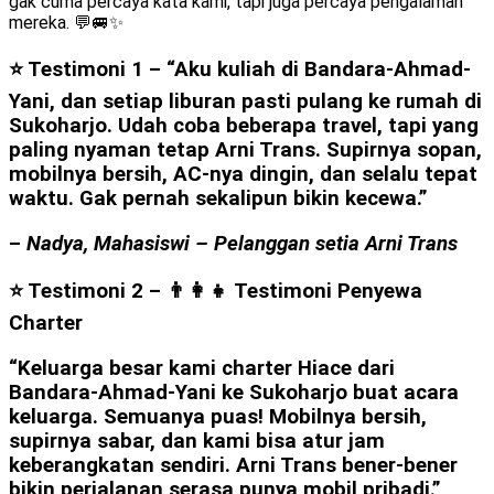
gak cuma percaya kata kami, tapi juga percaya pengalaman
mereka. 💬🚐✨
⭐ Testimoni 1 –
“Aku kuliah di Bandara-Ahmad-
Yani, dan setiap liburan pasti pulang ke rumah di
Sukoharjo. Udah coba beberapa travel, tapi yang
paling nyaman tetap Arni Trans. Supirnya sopan,
mobilnya bersih, AC-nya dingin, dan selalu tepat
waktu. Gak pernah sekalipun bikin kecewa.”
–
Nadya, Mahasiswi – Pelanggan setia Arni Trans
⭐ Testimoni 2 – 👨‍👩‍👧
Testimoni Penyewa
Charter
“Keluarga besar kami charter Hiace dari
Bandara-Ahmad-Yani ke Sukoharjo buat acara
keluarga. Semuanya puas! Mobilnya bersih,
supirnya sabar, dan kami bisa atur jam
keberangkatan sendiri. Arni Trans bener-bener
bikin perjalanan serasa punya mobil pribadi.”