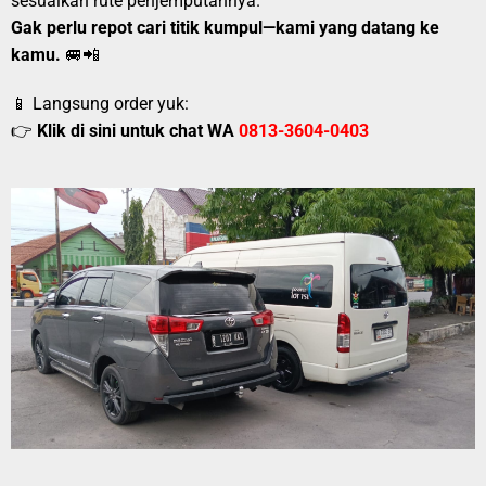
sesuaikan rute penjemputannya.
Gak perlu repot cari titik kumpul—kami yang datang ke
kamu.
🚐📲
📱 Langsung order yuk:
👉
Klik di sini untuk chat WA
0813-3604-0403