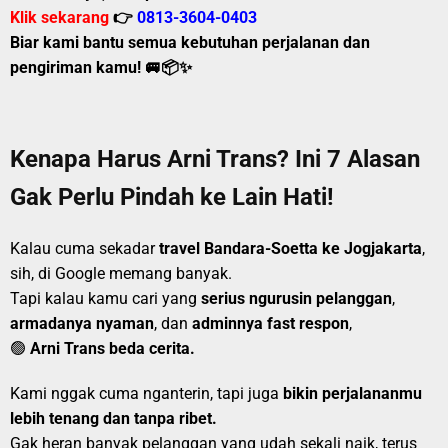
Klik sekarang
👉
0813-3604-0403
Biar kami bantu semua kebutuhan perjalanan dan
pengiriman kamu! 🚐📦✨
Kenapa Harus Arni Trans? Ini 7 Alasan
Gak Perlu Pindah ke Lain Hati!
Kalau cuma sekadar
travel Bandara-Soetta ke Jogjakarta
,
sih, di Google memang banyak.
Tapi kalau kamu cari yang
serius ngurusin pelanggan
,
armadanya nyaman
, dan
adminnya fast respon
,
🟢
Arni Trans beda cerita.
Kami nggak cuma nganterin, tapi juga
bikin perjalananmu
lebih tenang dan tanpa ribet.
Gak heran banyak pelanggan yang udah sekali naik, terus