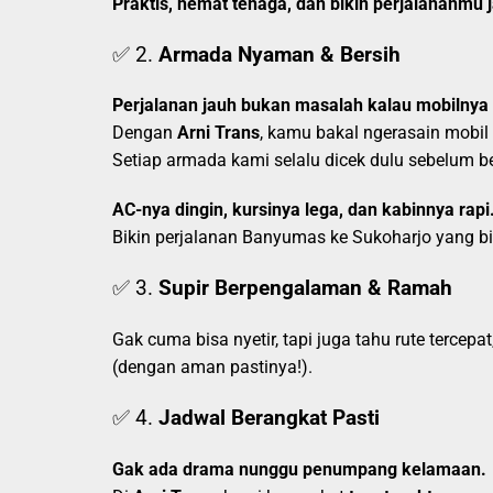
Praktis, hemat tenaga, dan bikin perjalananmu
✅ 2.
Armada Nyaman & Bersih
Perjalanan jauh bukan masalah kalau mobilny
Dengan
Arni Trans
, kamu bakal ngerasain mobi
Setiap armada kami selalu dicek dulu sebelum b
AC-nya dingin, kursinya lega, dan kabinnya rapi
Bikin perjalanan Banyumas ke Sukoharjo yang b
✅ 3.
Supir Berpengalaman & Ramah
Gak cuma bisa nyetir, tapi juga tahu rute tercep
(dengan aman pastinya!).
✅ 4.
Jadwal Berangkat Pasti
Gak ada drama nunggu penumpang kelamaan.