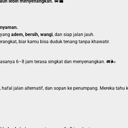
 jauh lebih menyenangkan.
🚐💼
a nyaman.
l yang
adem, bersih, wangi
, dan siap jalan jauh.
erangkat, biar kamu bisa duduk tenang tanpa khawatir.
.
iasanya 6–8 jam terasa singkat dan menyenangkan. 🚐🌬️
at, hafal jalan alternatif, dan sopan ke penumpang. Mereka tah