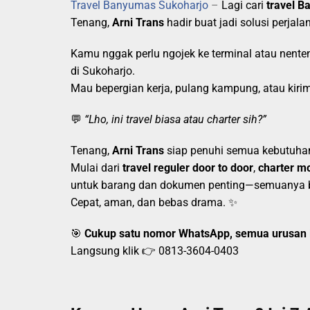
Travel Banyumas Sukoharjo
–
Lagi cari
travel 
Tenang,
Arni Trans
hadir buat jadi solusi perjal
Kamu nggak perlu ngojek ke terminal atau nenten
di Sukoharjo.
Mau bepergian kerja, pulang kampung, atau kiri
💬
“Lho, ini travel biasa atau charter sih?”
Tenang,
Arni Trans
siap penuhi semua kebutuha
Mulai dari
travel reguler door to door
,
charter mo
untuk barang dan dokumen penting—semuanya 
Cepat, aman, dan bebas drama. ✨
🎯
Cukup satu nomor WhatsApp, semua urusan 
Langsung klik 👉
0813-3604-0403