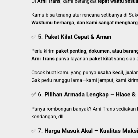
Di
Arni Trans
, kami berangkat
tepat waktu sesua
Kamu bisa tenang atur rencana setibanya di Suko
Waktumu berharga, dan kami sangat mengharg
✅ 5.
Paket Kilat Cepat & Aman
Perlu kirim
paket penting, dokumen, atau bara
Arni Trans
punya layanan
paket kilat
yang siap 
Cocok buat kamu yang punya
usaha kecil, jual
Gak perlu nunggu lama—kami jemput, kami kirim
✅ 6.
Pilihan Armada Lengkap – Hiace & 
Punya rombongan banyak? Arni Trans sediakan
kondangan, dll.
✅ 7.
Harga Masuk Akal – Kualitas Maks