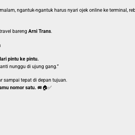
malam, ngantuk-ngantuk harus nyari ojek online ke terminal, r
travel bareng
Arni Trans
.
n
ari pintu ke pintu.
nanti nunggu di ujung gang.”
 sampai tepat di depan tujuan.
amu nomor satu.
🚐🏠✅