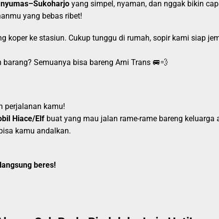
Banyumas–Sukoharjo
yang simpel, nyaman, dan nggak bikin ca
ananmu yang bebas ribet!
g koper ke stasiun. Cukup tunggu di rumah, sopir kami siap je
m barang? Semuanya bisa bareng Arni Trans 🚐💨
n perjalanan kamu!
bil Hiace/Elf
buat yang mau jalan rame-rame bareng keluarga a
bisa kamu andalkan.
langsung beres!