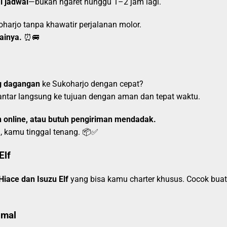
i jadwal
—bukan ngaret nunggu 1–2 jam lagi.
harjo tanpa khawatir perjalanan molor.
ainya.
⏰🚐
ng dagangan
ke Sukoharjo dengan cepat?
antar langsung ke tujuan dengan aman dan tepat waktu.
an online, atau butuh pengiriman mendadak.
, kamu tinggal tenang. 📦✅
Elf
Hiace dan Isuzu Elf
yang bisa kamu charter khusus. Cocok buat
imal