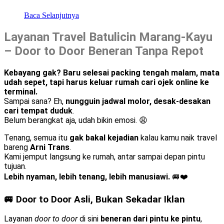
Baca Selanjutnya
Layanan Travel Batulicin Marang-Kayu
– Door to Door Beneran Tanpa Repot
Kebayang gak? Baru selesai packing tengah malam, mata
udah sepet, tapi harus keluar rumah cari ojek online ke
terminal.
Sampai sana? Eh,
nungguin jadwal molor, desak-desakan
cari tempat duduk
.
Belum berangkat aja, udah bikin emosi. 😩
Tenang, semua itu
gak bakal kejadian
kalau kamu naik travel
bareng
Arni Trans
.
Kami jemput langsung ke rumah, antar sampai depan pintu
tujuan.
Lebih nyaman, lebih tenang, lebih manusiawi.
🚐❤️
🚐 Door to Door Asli, Bukan Sekadar Iklan
Layanan
door to door
di sini
beneran dari pintu ke pintu
,