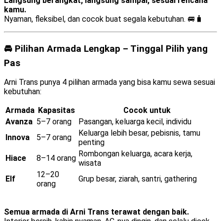
Langsung berangkat, langsung sampai, sesuai rencana
kamu.
Nyaman, fleksibel, dan cocok buat segala kebutuhan. 🚐🧳
🚘 Pilihan Armada Lengkap – Tinggal Pilih yang
Pas
Arni Trans punya 4 pilihan armada yang bisa kamu sewa sesuai
kebutuhan:
Armada
Kapasitas
Cocok untuk
Avanza
5–7 orang
Pasangan, keluarga kecil, individu
Keluarga lebih besar, pebisnis, tamu
Innova
5–7 orang
penting
Rombongan keluarga, acara kerja,
Hiace
8–14 orang
wisata
12–20
Elf
Grup besar, ziarah, santri, gathering
orang
Semua armada di Arni Trans terawat dengan baik.