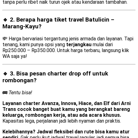
tanpa perlu ribet naik turun ojek atau kendaraan tambahan.
🔹 2. Berapa harga tiket travel Batulicin –
Marang-Kayu?
💸 Harga bervariasi tergantung jenis armada dan layanan. Tapi
tenang, kami punya opsi yang
terjangkau
mulai dari
Rp250.000 – Rp350.000. Untuk harga terbaru, langsung klik
WA saja ya!
🔹 3. Bisa pesan
charter drop off
untuk
rombongan?
🚌
Tentu bisa!
Layanan charter Avanza, Innova, Hiace, dan Elf dari Arni
Trans cocok banget buat kamu yang berangkat bareng
keluarga, rombongan kerja, atau ada acara khusus.
Kapasitas lega, perjalanan jadi lebih nyaman dan praktis.
Kelebihannya? Jadwal fleksibel dan rute bisa kamu atur
sendiri.
Gak perlu ikut jadwal travel reguler, jadi semua bisa