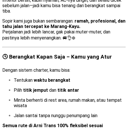
Interior bersih, kabin nyaman, AC-nya dingin, dan selalu dicek
sebelum jalan—jadi kamu bisa tenang dari berangkat sampai
tiba.
Sopir kami juga bukan sembarangan:
ramah, profesional, dan
tahu jalan tercepat ke Marang-Kayu.
Perjalanan jadi lebih lancar, gak pakai muter-muter, dan
pastinya lebih menyenangkan. 🚐👌❄️
🕓 Berangkat Kapan Saja – Kamu yang Atur
Dengan sistem charter, kamu bisa:
Tentukan
waktu berangkat
Pilih
titik jemput
dan
titik antar
Minta berhenti di rest area, rumah makan, atau tempat
wisata
Jalan santai tanpa nunggu penumpang lain
Semua rute di Arni Trans 100% fleksibel sesuai