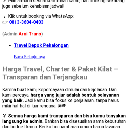
🎯 Pilih armada sesuai kebutuhan kamu, dan booking sekarang
juga sebelum kehabisan jadwal!
📱 Klik untuk booking via WhatsApp:
👉
0813-3604-0403
(Admin
A
r
ni Trans
)
Travel Depok Pekalongan
Baca Selanjutnya
Harga Travel, Charter & Paket Kilat –
Transparan dan Terjangkau
Karena buat kami, kepercayaan dimulai dari kejelasan. Dan
kami percaya,
harga yang jujur adalah bentuk pelayanan
yang baik.
Jadi kamu bisa fokus ke perjalanan, tanpa harus
mikir hal-hal di luar rencana. 🚐💸
🎯
Semua harga kami transparan dan bisa kamu tanyakan
langsung ke admin.
Bahkan bisa disesuaikan sama kebutuhan
dan budget kamu. Berikut ini gambaran umum harga layanan