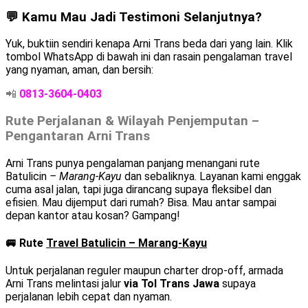
💬 Kamu Mau Jadi Testimoni Selanjutnya?
Yuk, buktiin sendiri kenapa Arni Trans beda dari yang lain. Klik
tombol WhatsApp di bawah ini dan rasain pengalaman travel
yang nyaman, aman, dan bersih:
📲
0813-3604-0403
Rute Perjalanan & Wilayah Penjemputan –
Pengantaran Arni Trans
Arni Trans punya pengalaman panjang menangani rute
Batulicin
– Marang-Kayu
dan sebaliknya. Layanan kami enggak
cuma asal jalan, tapi juga dirancang supaya fleksibel dan
efisien. Mau dijemput dari rumah? Bisa. Mau antar sampai
depan kantor atau kosan? Gampang!
🚐 Rute
Travel Batulicin – Marang-Kayu
Untuk perjalanan reguler maupun charter drop-off, armada
Arni Trans melintasi jalur
via Tol Trans Jawa
supaya
perjalanan lebih cepat dan nyaman.