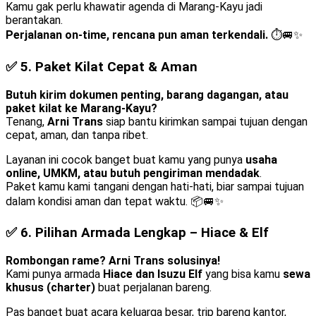
Kamu gak perlu khawatir agenda di Marang-Kayu jadi
berantakan.
Perjalanan on-time, rencana pun aman terkendali.
⏱️🚐✨
✅ 5.
Paket Kilat Cepat & Aman
Butuh kirim dokumen penting, barang dagangan, atau
paket kilat ke Marang-Kayu?
Tenang,
Arni Trans
siap bantu kirimkan sampai tujuan dengan
cepat, aman, dan tanpa ribet.
Layanan ini cocok banget buat kamu yang punya
usaha
online, UMKM, atau butuh pengiriman mendadak
.
Paket kamu kami tangani dengan hati-hati, biar sampai tujuan
dalam kondisi aman dan tepat waktu. 📦🚐✨
✅ 6.
Pilihan Armada Lengkap – Hiace & Elf
Rombongan rame? Arni Trans solusinya!
Kami punya armada
Hiace dan Isuzu Elf
yang bisa kamu
sewa
khusus (charter)
buat perjalanan bareng.
Pas banget buat acara keluarga besar, trip bareng kantor,