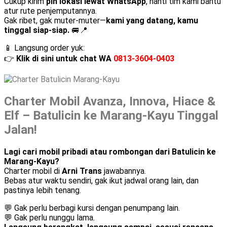
Cukup kirim
pin lokasi lewat WhatsApp
, nanti tim kami bantu
atur rute penjemputannya.
Gak ribet, gak muter-muter—
kami yang datang, kamu
tinggal siap-siap.
🚐📍
📱 Langsung order yuk:
👉
Klik di sini untuk chat WA
0813-3604-0403
Charter Mobil Avanza, Innova, Hiace &
Elf – Batulicin ke Marang-Kayu Tinggal
Jalan!
Lagi cari mobil pribadi atau rombongan dari Batulicin ke
Marang-Kayu?
Charter mobil di
Arni Trans
jawabannya.
Bebas atur waktu sendiri, gak ikut jadwal orang lain, dan
pastinya lebih tenang.
💬 Gak perlu berbagi kursi dengan penumpang lain.
💬 Gak perlu nunggu lama.