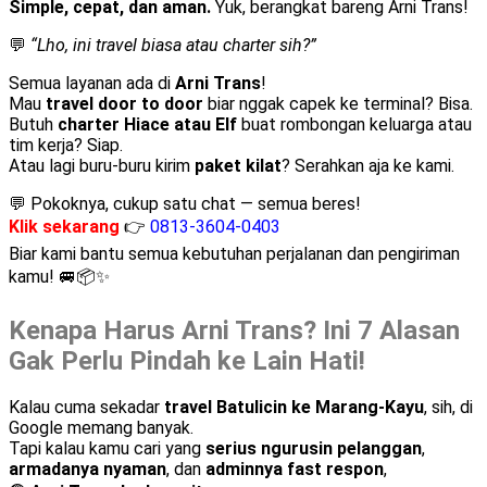
Simple, cepat, dan aman.
Yuk, berangkat bareng Arni Trans!
💬
“Lho, ini travel biasa atau charter sih?”
Semua layanan ada di
Arni Trans
!
Mau
travel door to door
biar nggak capek ke terminal? Bisa.
Butuh
charter Hiace atau Elf
buat rombongan keluarga atau
tim kerja? Siap.
Atau lagi buru-buru kirim
paket kilat
? Serahkan aja ke kami.
💬 Pokoknya, cukup satu chat — semua beres!
Klik sekarang
👉
0813-3604-0403
Biar kami bantu semua kebutuhan perjalanan dan pengiriman
kamu! 🚐📦✨
Kenapa Harus Arni Trans? Ini 7 Alasan
Gak Perlu Pindah ke Lain Hati!
Kalau cuma sekadar
travel Batulicin ke Marang-Kayu
, sih, di
Google memang banyak.
Tapi kalau kamu cari yang
serius ngurusin pelanggan
,
armadanya nyaman
, dan
adminnya fast respon
,