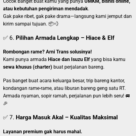
Cocok banget buat kamu yang punya
UMKM, bisnis online,
atau kebutuhan pengiriman mendadak
.
Gak pake ribet, gak pake drama—langsung kami jemput dan
kirim sampai tujuan. 📦💨
✅ 6.
Pilihan Armada Lengkap – Hiace & Elf
Rombongan rame? Arni Trans solusinya!
Kami punya armada
Hiace dan Isuzu Elf
yang bisa kamu
sewa khusus (charter)
buat perjalanan bareng.
Pas banget buat acara keluarga besar, trip bareng kantor,
kondangan rame-rame, atau liburan bareng geng satu RT.
Armada nyaman, sopir ramah, perjalanan pun lebih seru! 🚐
🎉
✅ 7.
Harga Masuk Akal – Kualitas Maksimal
Layanan premium gak harus mahal.