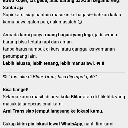
Bawa koper, tas gede, atau barang bawaan segambreng?
Santai aja.
Supir kami siap bantuin masukin ke bagasi—bahkan kalau
kamu bawa galon pun, gak masalah 😄
Armada kami punya
ruang bagasi yang lega
, jadi semua
barang bisa tertata rapi dan aman,
tanpa harus numpuk di kursi atau ganggu kenyamanan
penumpang lain.
Lebih leluasa, lebih tenang, lebih manusiawi.
🚐🧳
💬
“Tapi aku di Blitar Timur, bisa dijemput gak?”
Bisa banget!
Selama kamu masih di area
kota Blitar
atau di titik-titik yang
masuk jalur operasional kami,
Arni Trans siap jemput langsung ke lokasi kamu.
Cukup kirim
pin lokasi lewat WhatsApp
, nanti tim kami