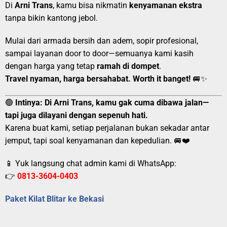
Di
Arni Trans
, kamu bisa nikmatin
kenyamanan ekstra
tanpa bikin kantong jebol.
Mulai dari armada bersih dan adem, sopir profesional,
sampai layanan door to door—semuanya kami kasih
dengan harga yang tetap
ramah di dompet
.
Travel nyaman, harga bersahabat. Worth it banget!
🚐✨
🟢
Intinya:
Di Arni Trans, kamu gak cuma dibawa jalan—
tapi juga dilayani dengan sepenuh hati.
Karena buat kami, setiap perjalanan bukan sekadar antar
jemput, tapi soal kenyamanan dan kepedulian. 🚐❤️
📱 Yuk langsung chat admin kami di WhatsApp:
👉
0813-3604-0403
Paket Kilat Blitar ke Bekasi