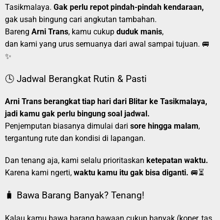
Tasikmalaya.
Gak perlu repot pindah-pindah kendaraan,
gak usah bingung cari angkutan tambahan.
Bareng
Arni Trans
, kamu cukup
duduk manis
,
dan kami yang urus semuanya dari awal sampai tujuan. 🚐
✨
🕓 Jadwal Berangkat Rutin & Pasti
Arni Trans berangkat tiap hari dari Blitar ke Tasikmalaya,
jadi kamu gak perlu bingung soal jadwal.
Penjemputan biasanya dimulai dari
sore hingga malam
,
tergantung rute dan kondisi di lapangan.
Dan tenang aja, kami selalu prioritaskan
ketepatan waktu.
Karena kami ngerti,
waktu kamu itu gak bisa diganti.
🚐⏳
🧳 Bawa Barang Banyak? Tenang!
Kalau kamu bawa barang bawaan cukup banyak (koper, tas