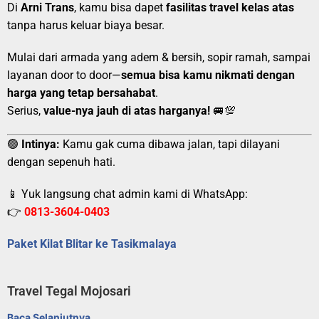
Di
Arni Trans
, kamu bisa dapet
fasilitas travel kelas atas
tanpa harus keluar biaya besar.
Mulai dari armada yang adem & bersih, sopir ramah, sampai
layanan door to door—
semua bisa kamu nikmati dengan
harga yang tetap bersahabat
.
Serius,
value-nya jauh di atas harganya!
🚐💯
🟢
Intinya:
Kamu gak cuma dibawa jalan, tapi dilayani
dengan sepenuh hati.
📱 Yuk langsung chat admin kami di WhatsApp:
👉
0813-3604-0403
Paket Kilat Blitar ke Tasikmalaya
Travel Tegal Mojosari
Baca Selanjutnya