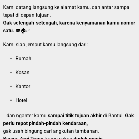
Kami datang langsung ke alamat kamu, dan antar sampai
tepat di depan tujuan.
Gak setengah-setengah, karena kenyamanan kamu nomor
satu.
🚐🏠✅
Kami siap jemput kamu langsung dari:
Rumah
Kosan
Kantor
Hotel
…dan nganter kamu
sampai titik tujuan akhir
di Bantul.
Gak
perlu repot pindah-pindah kendaraan,
gak usah bingung cari angkutan tambahan.
Bareng
Arni Trans
, kamu cukup
duduk manis
,