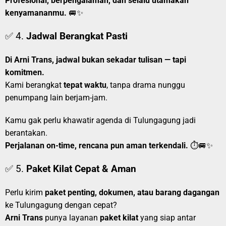
Profesional, berpengalaman, dan selalu utamakan
kenyamananmu.
🚐✨
✅ 4.
Jadwal Berangkat Pasti
Di Arni Trans, jadwal bukan sekadar tulisan — tapi
komitmen.
Kami berangkat
tepat waktu
, tanpa drama nunggu
penumpang lain berjam-jam.
Kamu gak perlu khawatir agenda di Tulungagung jadi
berantakan.
Perjalanan on-time, rencana pun aman terkendali.
⏱️🚐✨
✅ 5.
Paket Kilat Cepat & Aman
Perlu kirim
paket penting, dokumen, atau barang dagangan
ke Tulungagung dengan cepat?
Arni Trans
punya layanan
paket kilat
yang siap antar