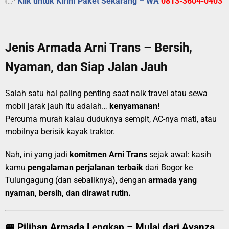
👉
Klik untuk Kirim Paket Sekarang – WA
0813-3604-0403
Jenis Armada Arni Trans – Bersih,
Nyaman, dan Siap Jalan Jauh
Salah satu hal paling penting saat naik travel atau sewa
mobil jarak jauh itu adalah…
kenyamanan!
Percuma murah kalau duduknya sempit, AC-nya mati, atau
mobilnya berisik kayak traktor.
Nah, ini yang jadi
komitmen Arni Trans
sejak awal: kasih
kamu
pengalaman perjalanan terbaik
dari Bogor ke
Tulungagung (dan sebaliknya), dengan
armada yang
nyaman, bersih, dan dirawat rutin.
🚐 Pilihan Armada Lengkap – Mulai dari Avanza