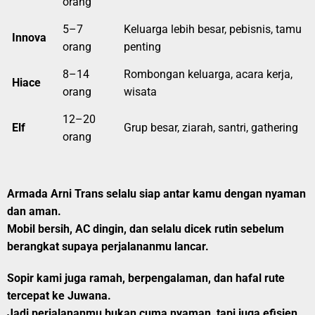
orang
5–7
Keluarga lebih besar, pebisnis, tamu
Innova
orang
penting
8–14
Rombongan keluarga, acara kerja,
Hiace
orang
wisata
12–20
Elf
Grup besar, ziarah, santri, gathering
orang
Armada Arni Trans selalu siap antar kamu dengan nyaman
dan aman.
Mobil bersih, AC dingin, dan selalu dicek rutin sebelum
berangkat supaya perjalananmu lancar.
Sopir kami juga ramah, berpengalaman, dan hafal rute
tercepat ke Juwana.
Jadi perjalananmu bukan cuma nyaman, tapi juga efisien