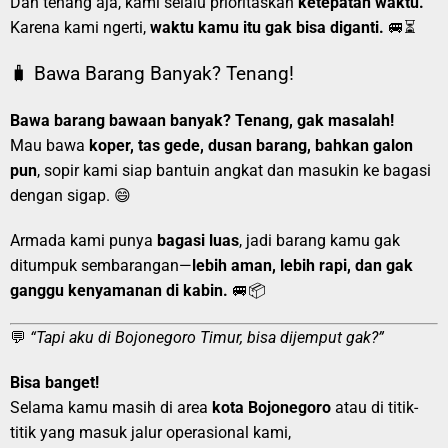
Dan tenang aja, kami selalu prioritaskan
ketepatan waktu.
Karena kami ngerti,
waktu kamu itu gak bisa diganti.
🚐⏳
🧳 Bawa Barang Banyak? Tenang!
Bawa barang bawaan banyak? Tenang, gak masalah!
Mau bawa
koper, tas gede, dusan barang, bahkan galon
pun
, sopir kami siap bantuin angkat dan masukin ke bagasi
dengan sigap. 😄
Armada kami punya
bagasi luas
, jadi barang kamu gak
ditumpuk sembarangan—
lebih aman, lebih rapi, dan gak
ganggu kenyamanan di kabin.
🚐📦
💬
“Tapi aku di Bojonegoro Timur, bisa dijemput gak?”
Bisa banget!
Selama kamu masih di area
kota Bojonegoro
atau di titik-
titik yang masuk jalur operasional kami,