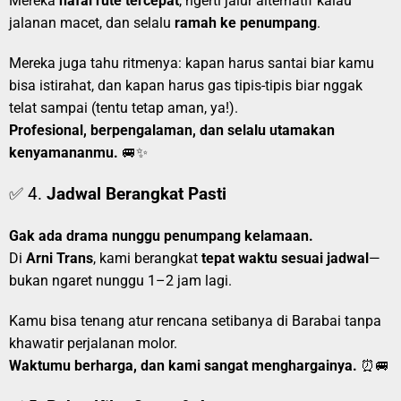
Mereka
hafal rute tercepat
, ngerti jalur alternatif kalau
jalanan macet, dan selalu
ramah ke penumpang
.
Mereka juga tahu ritmenya: kapan harus santai biar kamu
bisa istirahat, dan kapan harus gas tipis-tipis biar nggak
telat sampai (tentu tetap aman, ya!).
Profesional, berpengalaman, dan selalu utamakan
kenyamananmu.
🚐✨
✅ 4.
Jadwal Berangkat Pasti
Gak ada drama nunggu penumpang kelamaan.
Di
Arni Trans
, kami berangkat
tepat waktu sesuai jadwal
—
bukan ngaret nunggu 1–2 jam lagi.
Kamu bisa tenang atur rencana setibanya di Barabai tanpa
khawatir perjalanan molor.
Waktumu berharga, dan kami sangat menghargainya.
⏰🚐