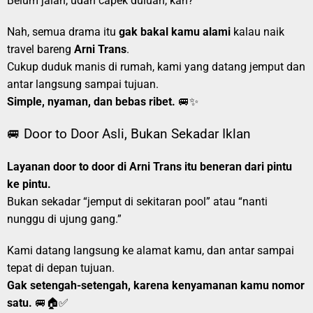
Belum jalan, udah capek duluan, kan?
Nah, semua drama itu
gak bakal kamu alami
kalau naik
travel bareng
Arni Trans
.
Cukup duduk manis di rumah, kami yang datang jemput dan
antar langsung sampai tujuan.
Simple, nyaman, dan bebas ribet.
🚐✨
🚐 Door to Door Asli, Bukan Sekadar Iklan
Layanan door to door di Arni Trans itu beneran dari pintu
ke pintu.
Bukan sekadar “jemput di sekitaran pool” atau “nanti
nunggu di ujung gang.”
Kami datang langsung ke alamat kamu, dan antar sampai
tepat di depan tujuan.
Gak setengah-setengah, karena kenyamanan kamu nomor
satu.
🚐🏠✅