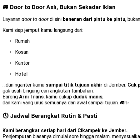
🚐 Door to Door Asli, Bukan Sekadar Iklan
Layanan
door to door
di sini
beneran dari pintu ke pintu
, buka
Kami siap jemput kamu langsung dari:
Rumah
Kosan
Kantor
Hotel
…dan nganter kamu
sampai titik tujuan akhir
di Jember.
Gak p
gak usah bingung cari angkutan tambahan.
Bareng
Arni Trans
, kamu cukup
duduk manis
,
dan kami yang urus semuanya dari awal sampai tujuan. 🚐✨
🕓 Jadwal Berangkat Rutin & Pasti
Kami berangkat setiap hari dari Cikampek ke Jember.
Penjemputan biasanya dimulai sore hingga malam, menyesuaikan 