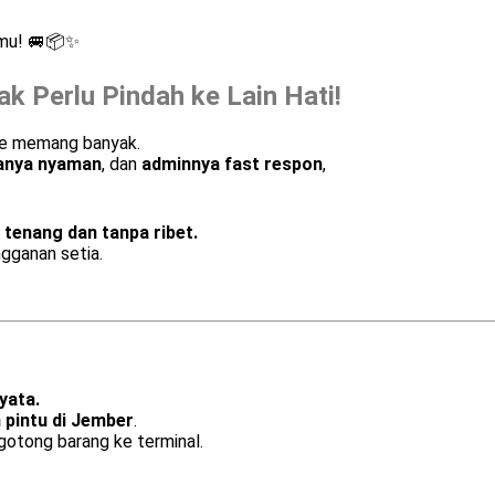
amu! 🚐📦✨
ak Perlu Pindah ke Lain Hati!
gle memang banyak.
anya nyaman
, dan
adminnya fast respon
,
 tenang dan tanpa ribet.
ngganan setia.
yata.
 pintu di Jember
.
gotong barang ke terminal.