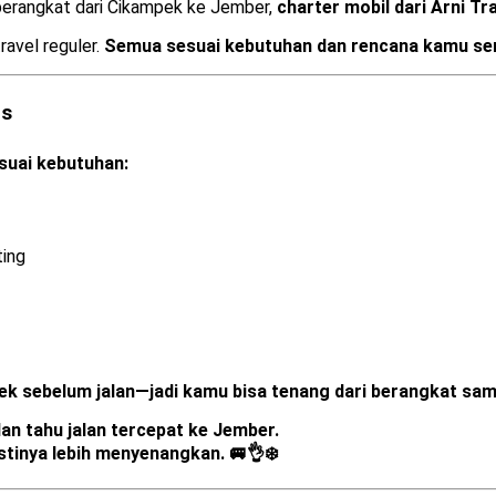
 berangkat dari Cikampek ke Jember,
charter mobil dari Arni Tr
ravel reguler.
Semua sesuai kebutuhan dan rencana kamu sen
as
suai kebutuhan:
ting
icek sebelum jalan—jadi kamu bisa tenang dari berangkat samp
dan tahu jalan tercepat ke Jember.
astinya lebih menyenangkan. 🚐👌❄️