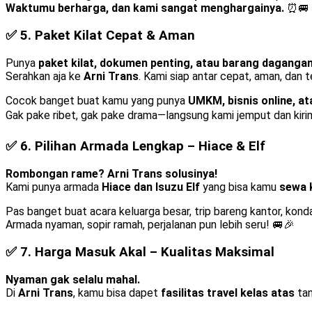
Waktumu berharga, dan kami sangat menghargainya.
⏰🚐
✅ 5.
Paket Kilat Cepat & Aman
Punya
paket kilat, dokumen penting, atau barang daganga
Serahkan aja ke
Arni Trans
. Kami siap antar cepat, aman, dan 
Cocok banget buat kamu yang punya
UMKM, bisnis online, a
Gak pake ribet, gak pake drama—langsung kami jemput dan kiri
✅ 6.
Pilihan Armada Lengkap – Hiace & Elf
Rombongan rame? Arni Trans solusinya!
Kami punya armada
Hiace dan Isuzu Elf
yang bisa kamu
sewa 
Pas banget buat acara keluarga besar, trip bareng kantor, kon
Armada nyaman, sopir ramah, perjalanan pun lebih seru! 🚐🎉
✅ 7.
Harga Masuk Akal – Kualitas Maksimal
Nyaman gak selalu mahal.
Di
Arni Trans
, kamu bisa dapet
fasilitas travel kelas atas
tan