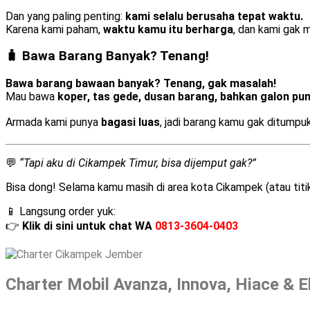
Dan yang paling penting:
kami selalu berusaha tepat waktu.
Karena kami paham,
waktu kamu itu berharga
, dan kami gak 
🧳 Bawa Barang Banyak? Tenang!
Bawa barang bawaan banyak? Tenang, gak masalah!
Mau bawa
koper, tas gede, dusan barang, bahkan galon pu
Armada kami punya
bagasi luas
, jadi barang kamu gak ditump
💬
“Tapi aku di Cikampek Timur, bisa dijemput gak?”
Bisa dong! Selama kamu masih di area kota Cikampek (atau titik-t
📱 Langsung order yuk:
👉
Klik di sini untuk chat WA
0813-3604-0403
Charter Mobil Avanza, Innova, Hiace & E