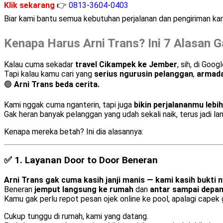
Klik sekarang
👉
0813-3604-0403
Biar kami bantu semua kebutuhan perjalanan dan pengiriman k
Kenapa Harus Arni Trans? Ini 7 Alasan G
Kalau cuma sekadar
travel Cikampek ke Jember
, sih, di Goo
Tapi kalau kamu cari yang
serius ngurusin pelanggan
,
armad
🟢
Arni Trans beda cerita.
Kami nggak cuma nganterin, tapi juga
bikin perjalananmu lebih
Gak heran banyak pelanggan yang udah sekali naik, terus jadi la
Kenapa mereka betah? Ini dia alasannya:
✅ 1.
Layanan Door to Door Beneran
Arni Trans gak cuma kasih janji manis — kami kasih bukti n
Beneran
jemput langsung ke rumah
dan
antar sampai depan
Kamu gak perlu repot pesan ojek online ke pool, apalagi capek 
Cukup tunggu di rumah, kami yang datang.