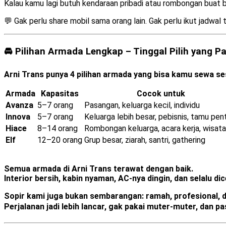
Kalau kamu lagi butuh kendaraan pribadi atau rombongan buat
💬 Gak perlu share mobil sama orang lain. Gak perlu ikut jadwal t
🚘 Pilihan Armada Lengkap – Tinggal Pilih yang P
Arni Trans punya 4 pilihan armada yang bisa kamu sewa se
Armada
Kapasitas
Cocok untuk
Avanza
5–7 orang
Pasangan, keluarga kecil, individu
Innova
5–7 orang
Keluarga lebih besar, pebisnis, tamu pen
Hiace
8–14 orang
Rombongan keluarga, acara kerja, wisata
Elf
12–20 orang
Grup besar, ziarah, santri, gathering
Semua armada di Arni Trans terawat dengan baik.
Interior bersih, kabin nyaman, AC-nya dingin, dan selalu d
Sopir kami juga bukan sembarangan:
ramah, profesional, 
Perjalanan jadi lebih lancar, gak pakai muter-muter, dan p