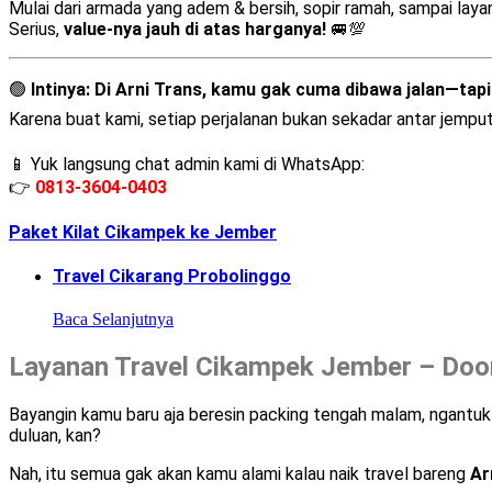
Mulai dari armada yang adem & bersih, sopir ramah, sampai lay
Serius,
value-nya jauh di atas harganya!
🚐💯
🟢
Intinya:
Di Arni Trans, kamu gak cuma dibawa jalan—tapi 
Karena buat kami, setiap perjalanan bukan sekadar antar jempu
📱 Yuk langsung chat admin kami di WhatsApp:
👉
0813-3604-0403
Paket Kilat Cikampek ke Jember
Travel Cikarang Probolinggo
Baca Selanjutnya
Layanan Travel Cikampek Jember – Door
Bayangin kamu baru aja beresin packing tengah malam, ngantuk-
duluan, kan?
Nah, itu semua gak akan kamu alami kalau naik travel bareng
Ar