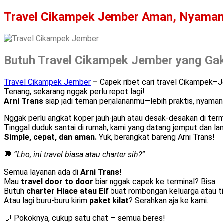
Travel Cikampek Jember Aman, Nyaman & 
Butuh Travel Cikampek Jember yang Gak 
Travel Cikampek Jember
–
Capek ribet cari travel Cikampek–
Tenang, sekarang nggak perlu repot lagi!
Arni Trans
siap jadi teman perjalananmu—lebih praktis, nyaman
Nggak perlu angkat koper jauh-jauh atau desak-desakan di term
Tinggal duduk santai di rumah, kami yang datang jemput dan la
Simple, cepat, dan aman.
Yuk, berangkat bareng Arni Trans!
💬
“Lho, ini travel biasa atau charter sih?”
Semua layanan ada di
Arni Trans
!
Mau
travel door to door
biar nggak capek ke terminal? Bisa.
Butuh
charter Hiace atau Elf
buat rombongan keluarga atau ti
Atau lagi buru-buru kirim
paket kilat
? Serahkan aja ke kami.
💬 Pokoknya, cukup satu chat — semua beres!