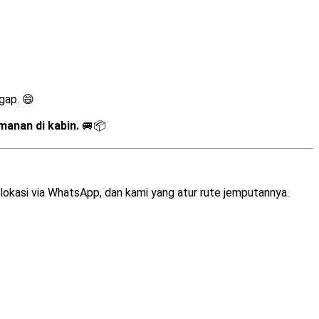
gap. 😄
manan di kabin.
🚐📦
in lokasi via WhatsApp, dan kami yang atur rute jemputannya.