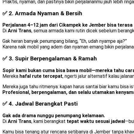
Praktis, nyaman, dan pastinya bikin perjalananmu jauh lebih ring
✅ 2.
Armada Nyaman & Bersih
Perjalanan 4–12 jam dari Cikampek ke Jember bisa terasa 
Di
Arni Trans
, semua armada kami rutin dicek sebelum berang
Gak heran banyak penumpang bilang, “Eh, udah nyampe aja?”
Karena naik mobil yang adem dan nyaman emang bikin perjalan
✅ 3.
Supir Berpengalaman & Ramah
Sopir kami bukan cuma bisa bawa mobil—mereka tahu car
Mereka
hafal rute tercepat
, ngerti jalur alternatif kalau jala
Mereka juga tahu ritmenya: kapan harus santai biar kamu bisa ist
Profesional, berpengalaman, dan selalu utamakan kenya
✅ 4.
Jadwal Berangkat Pasti
Gak ada drama nunggu penumpang kelamaan.
Di
Arni Trans
, kami berangkat
tepat waktu sesuai jadwal
—buk
Kamu bisa tenang atur rencana setibanya di Jember tanpa khawa