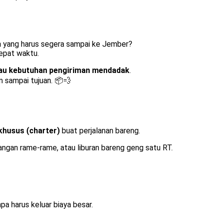
n
yang harus segera sampai ke Jember?
tepat waktu.
tau kebutuhan pengiriman mendadak
.
m sampai tujuan. 📦💨
khusus (charter)
buat perjalanan bareng.
dangan rame-rame, atau liburan bareng geng satu RT.
pa harus keluar biaya besar.