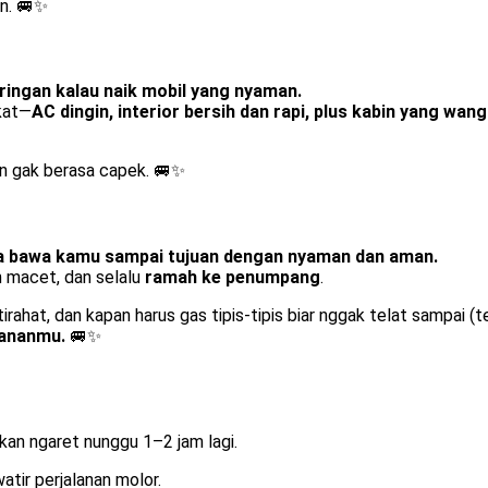
an. 🚐✨
ringan kalau naik mobil yang nyaman.
kat—
AC dingin, interior bersih dan rapi, plus kabin yang wang
an gak berasa capek. 🚐✨
a bawa kamu sampai tujuan dengan nyaman dan aman.
nan macet, dan selalu
ramah ke penumpang
.
irahat, dan kapan harus gas tipis-tipis biar nggak telat sampai (t
mananmu.
🚐✨
an ngaret nunggu 1–2 jam lagi.
tir perjalanan molor.