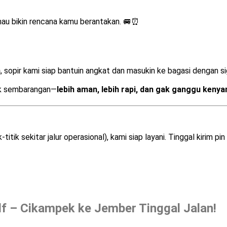
mau bikin rencana kamu berantakan. 🚐⏰
n
, sopir kami siap bantuin angkat dan masukin ke bagasi dengan si
uk sembarangan—
lebih aman, lebih rapi, dan gak ganggu kenya
itik sekitar jalur operasional), kami siap layani. Tinggal kirim p
lf – Cikampek ke Jember Tinggal Jalan!