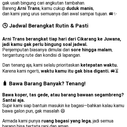
gak usah bingung cari angkutan tambahan.
Bareng
Arni Trans
, kamu cukup
duduk manis
,
dan kami yang urus semuanya dari awal sampai tujuan. 🚐✨
🕓 Jadwal Berangkat Rutin & Pasti
Arni Trans berangkat tiap hari dari Cikarang ke Juwana,
jadi kamu gak perlu bingung soal jadwal.
Penjemputan biasanya dimulai dari
sore hingga malam
,
tergantung rute dan kondisi di lapangan.
Dan tenang aja, kami selalu prioritaskan
ketepatan waktu.
Karena kami ngerti,
waktu kamu itu gak bisa diganti.
🚐⏳
🧳 Bawa Barang Banyak? Tenang!
Bawa koper, tas gede, atau barang bawaan segambreng?
Santai aja.
Supir kami siap bantuin masukin ke bagasi—bahkan kalau kamu
bawa galon pun, gak masalah 😄
Armada kami punya
ruang bagasi yang lega
, jadi semua
barang bisa tertata rapi dan aman,