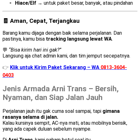
Hiace/Elf
→ untuk paket besar, banyak, atau pindahan
🧾 Aman, Cepat, Terjangkau
Barang kamu dijaga dengan baik selama perjalanan. Dan
pastinya, kamu bisa
tracking langsung lewat WA
.
💬
“Bisa kirim hari ini gak?”
Langsung aja chat admin kami, dan tim jemput secepatnya.
👉
Klik untuk Kirim Paket Sekarang – WA
0813-3604-
0403
Jenis Armada Arni Trans – Bersih,
Nyaman, dan Siap Jalan Jauh
Perjalanan jauh itu gak cuma soal sampai, tapi
gimana
rasanya selama di jalan.
Kalau kursinya sempit, AC-nya mati, atau mobilnya berisik,
yang ada capek duluan sebelum nyampe.
Di
Arni Trans
, kami paham betul soal itu.