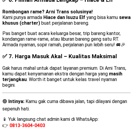
✅ 6.
Pilihan Armada Lengkap – Hiace & Elf
Rombongan rame? Arni Trans solusinya!
Kami punya armada
Hiace dan Isuzu Elf
yang bisa kamu
sewa
khusus (charter)
buat perjalanan bareng.
Pas banget buat acara keluarga besar, trip bareng kantor,
kondangan rame-rame, atau liburan bareng geng satu RT.
Armada nyaman, sopir ramah, perjalanan pun lebih seru! 🚐🎉
✅ 7.
Harga Masuk Akal – Kualitas Maksimal
Gak harus mahal untuk dapat layanan premium. Di Arni Trans,
kamu dapat kenyamanan ekstra dengan harga yang
masih
terjangkau
. Worth it banget untuk kelas travel nyaman
begini.
🟢
Intinya:
Kamu gak cuma dibawa jalan, tapi dilayani dengan
sepenuh hati.
📱 Yuk langsung chat admin kami di WhatsApp:
👉
0813-3604-0403