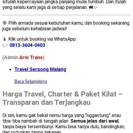
situlah kepercayaan jangka panjang mulai tumbuh. Dan itulah
yang selalu kami jaga di setiap perjalanan. 🚐✨
🎯 Pilih armada sesuai kebutuhan kamu, dan booking sekarang
juga sebelum kehabisan jadwal!
📱 Klik untuk booking via WhatsApp:
👉
0813-3604-0403
(Admin
A
r
ni Trans
)
Travel Serpong Malang
Baca Selanjutnya
Harga Travel, Charter & Paket Kilat –
Transparan dan Terjangkau
Di sini, kamu gak bakal nemu harga yang “nggantung” atau
tiba-tiba nambah di tengah jalan.
Semua jelas dari awal
,
tanpa biaya tersembunyi. Kamu bisa tanya dulu, bandingkan,
dan putuskan tanpa tekanan.