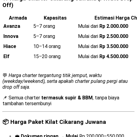
Off)
Armada
Kapasitas
Estimasi Harga Ch
Avanza
5–7 orang
Mulai dari
Rp 2.000.000
Innova
5–7 orang
Mulai dari
Rp 2.500.000
Hiace
10–14 orang
Mulai dari
Rp 3.500.000
Elf
15–20 orang
Mulai dari
Rp 4.500.000
💬
Harga charter tergantung titik jemput, waktu
(weekday/weekend), serta apakah charter pulang pergi atau
drop off saja.
📌 Semua charter
termasuk supir & BBM
, tanpa biaya
tambahan tersembunyi
📦
Harga Paket Kilat Cikarang Juwana
💼
Dokumen ringan
→
Mulai
Rp 200.000–550.000