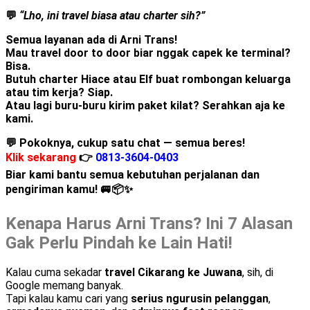
💬
“Lho, ini travel biasa atau charter sih?”
Semua layanan ada di
Arni Trans
!
Mau
travel door to door
biar nggak capek ke terminal?
Bisa.
Butuh
charter Hiace atau Elf
buat rombongan keluarga
atau tim kerja? Siap.
Atau lagi buru-buru kirim
paket kilat
? Serahkan aja ke
kami.
💬 Pokoknya, cukup satu chat — semua beres!
Klik sekarang
👉
0813-3604-0403
Biar kami bantu semua kebutuhan perjalanan dan
pengiriman kamu! 🚐📦✨
Kenapa Harus Arni Trans? Ini 7 Alasan
Gak Perlu Pindah ke Lain Hati!
Kalau cuma sekadar
travel Cikarang ke Juwana
, sih, di
Google memang banyak.
Tapi kalau kamu cari yang
serius ngurusin pelanggan
,