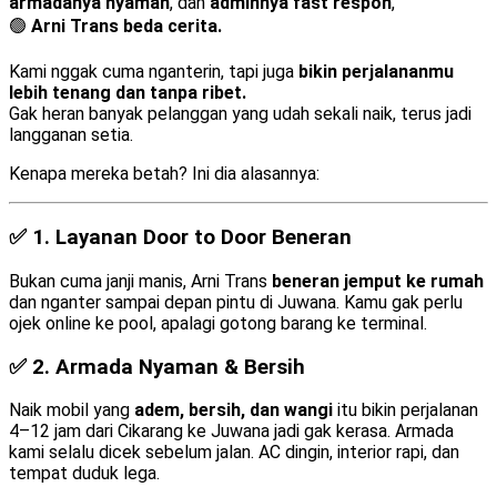
armadanya nyaman
, dan
adminnya fast respon
,
🟢
Arni Trans beda cerita.
Kami nggak cuma nganterin, tapi juga
bikin perjalananmu
lebih tenang dan tanpa ribet.
Gak heran banyak pelanggan yang udah sekali naik, terus jadi
langganan setia.
Kenapa mereka betah? Ini dia alasannya:
✅ 1.
Layanan Door to Door Beneran
Bukan cuma janji manis, Arni Trans
beneran jemput ke rumah
dan nganter sampai depan pintu di Juwana. Kamu gak perlu
ojek online ke pool, apalagi gotong barang ke terminal.
✅ 2.
Armada Nyaman & Bersih
Naik mobil yang
adem, bersih, dan wangi
itu bikin perjalanan
4–12 jam dari Cikarang ke Juwana jadi gak kerasa. Armada
kami selalu dicek sebelum jalan. AC dingin, interior rapi, dan
tempat duduk lega.