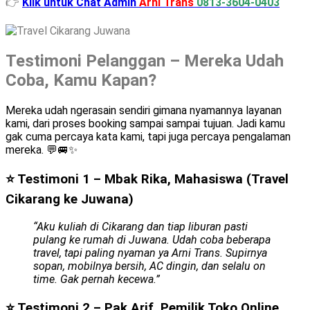
👉
Klik untuk Chat Admin
Arni Trans
0813-3604-0403
Testimoni Pelanggan – Mereka Udah
Coba, Kamu Kapan?
Mereka udah ngerasain sendiri gimana nyamannya layanan
kami, dari proses booking sampai sampai tujuan. Jadi kamu
gak cuma percaya kata kami, tapi juga percaya pengalaman
mereka. 💬🚐✨
⭐ Testimoni 1 – Mbak Rika, Mahasiswa (Travel
Cikarang ke Juwana)
“Aku kuliah di Cikarang dan tiap liburan pasti
pulang ke rumah di Juwana. Udah coba beberapa
travel, tapi paling nyaman ya Arni Trans. Supirnya
sopan, mobilnya bersih, AC dingin, dan selalu on
time. Gak pernah kecewa.”
⭐ Testimoni 2 – Pak Arif, Pemilik Toko Online