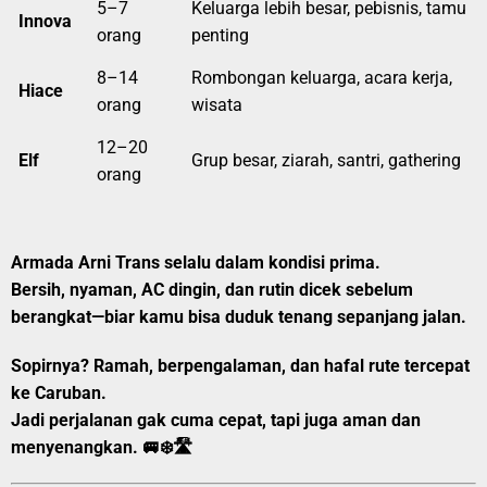
5–7
Keluarga lebih besar, pebisnis, tamu
Innova
orang
penting
8–14
Rombongan keluarga, acara kerja,
Hiace
orang
wisata
12–20
Elf
Grup besar, ziarah, santri, gathering
orang
Armada Arni Trans selalu dalam kondisi prima.
Bersih, nyaman, AC dingin, dan rutin dicek sebelum
berangkat—biar kamu bisa duduk tenang sepanjang jalan.
Sopirnya?
Ramah, berpengalaman, dan hafal rute tercepat
ke Caruban.
Jadi perjalanan gak cuma cepat, tapi juga aman dan
menyenangkan. 🚐❄️🛣️