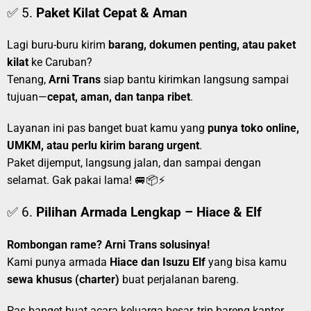
✅ 5.
Paket Kilat Cepat & Aman
Lagi buru-buru kirim
barang, dokumen penting, atau paket
kilat
ke Caruban?
Tenang,
Arni Trans
siap bantu kirimkan langsung sampai
tujuan—
cepat, aman, dan tanpa ribet
.
Layanan ini pas banget buat kamu yang
punya toko online,
UMKM, atau perlu kirim barang urgent
.
Paket dijemput, langsung jalan, dan sampai dengan
selamat. Gak pakai lama! 🚐📦⚡
✅ 6.
Pilihan Armada Lengkap – Hiace & Elf
Rombongan rame? Arni Trans solusinya!
Kami punya armada
Hiace dan Isuzu Elf
yang bisa kamu
sewa khusus (charter)
buat perjalanan bareng.
Pas banget buat acara keluarga besar, trip bareng kantor,