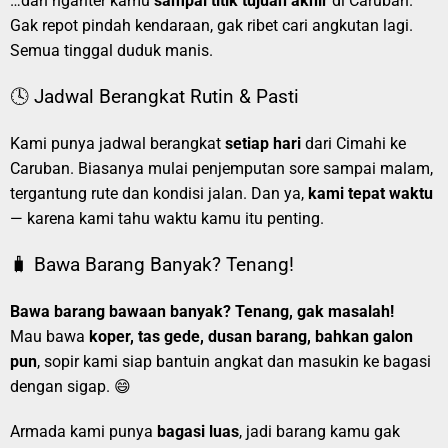
…dan nganter kamu
sampai titik tujuan akhir
di Caruban.
Gak repot pindah kendaraan, gak ribet cari angkutan lagi.
Semua tinggal duduk manis.
🕓 Jadwal Berangkat Rutin & Pasti
Kami punya jadwal berangkat
setiap hari
dari Cimahi ke
Caruban. Biasanya mulai penjemputan sore sampai malam,
tergantung rute dan kondisi jalan. Dan ya,
kami tepat waktu
— karena kami tahu waktu kamu itu penting.
🧳 Bawa Barang Banyak? Tenang!
Bawa barang bawaan banyak? Tenang, gak masalah!
Mau bawa
koper, tas gede, dusan barang, bahkan galon
pun
, sopir kami siap bantuin angkat dan masukin ke bagasi
dengan sigap. 😄
Armada kami punya
bagasi luas
, jadi barang kamu gak