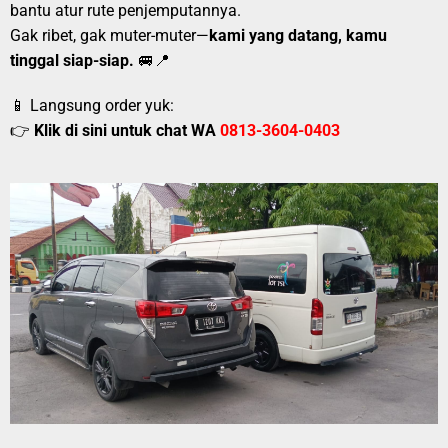
bantu atur rute penjemputannya.
Gak ribet, gak muter-muter—
kami yang datang, kamu
tinggal siap-siap.
🚐📍
📱 Langsung order yuk:
👉
Klik di sini untuk chat WA
0813-3604-0403