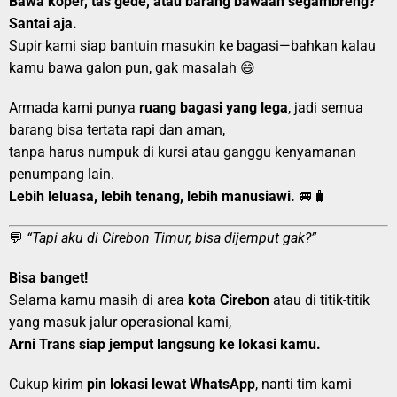
Bawa koper, tas gede, atau barang bawaan segambreng?
Santai aja.
Supir kami siap bantuin masukin ke bagasi—bahkan kalau
kamu bawa galon pun, gak masalah 😄
Armada kami punya
ruang bagasi yang lega
, jadi semua
barang bisa tertata rapi dan aman,
tanpa harus numpuk di kursi atau ganggu kenyamanan
penumpang lain.
Lebih leluasa, lebih tenang, lebih manusiawi.
🚐🧳
💬
“Tapi aku di Cirebon Timur, bisa dijemput gak?”
Bisa banget!
Selama kamu masih di area
kota Cirebon
atau di titik-titik
yang masuk jalur operasional kami,
Arni Trans siap jemput langsung ke lokasi kamu.
Cukup kirim
pin lokasi lewat WhatsApp
, nanti tim kami