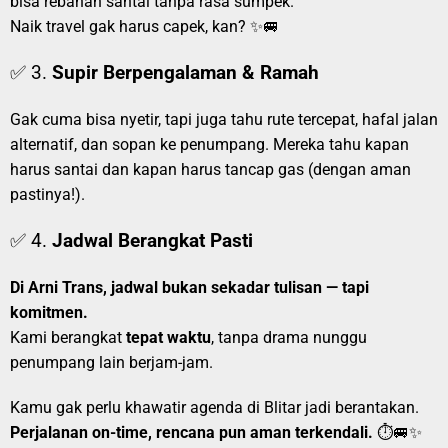
bisa rebahan santai tanpa rasa sumpek.
Naik travel gak harus capek, kan? ✨🚐
✅ 3.
Supir Berpengalaman & Ramah
Gak cuma bisa nyetir, tapi juga tahu rute tercepat, hafal jalan
alternatif, dan sopan ke penumpang. Mereka tahu kapan
harus santai dan kapan harus tancap gas (dengan aman
pastinya!).
✅ 4.
Jadwal Berangkat Pasti
Di Arni Trans, jadwal bukan sekadar tulisan — tapi
komitmen.
Kami berangkat
tepat waktu
, tanpa drama nunggu
penumpang lain berjam-jam.
Kamu gak perlu khawatir agenda di Blitar jadi berantakan.
Perjalanan on-time, rencana pun aman terkendali.
⏱️🚐✨