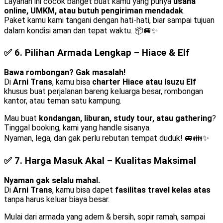
Layanan ini cocok banget buat kamu yang punya
usaha
online, UMKM, atau butuh pengiriman mendadak
.
Paket kamu kami tangani dengan hati-hati, biar sampai tujuan
dalam kondisi aman dan tepat waktu. 📦🚐✨
✅ 6.
Pilihan Armada Lengkap – Hiace & Elf
Bawa rombongan? Gak masalah!
Di
Arni Trans
, kamu bisa
charter Hiace atau Isuzu Elf
khusus buat perjalanan bareng keluarga besar, rombongan
kantor, atau teman satu kampung.
Mau buat
kondangan, liburan, study tour, atau gathering
?
Tinggal booking, kami yang handle sisanya.
Nyaman, lega, dan gak perlu rebutan tempat duduk! 🚐👪✨
✅ 7.
Harga Masuk Akal – Kualitas Maksimal
Nyaman gak selalu mahal.
Di
Arni Trans
, kamu bisa dapet
fasilitas travel kelas atas
tanpa harus keluar biaya besar.
Mulai dari armada yang adem & bersih, sopir ramah, sampai