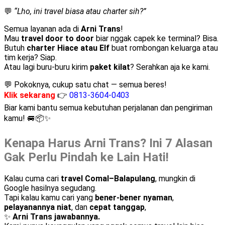
💬
“Lho, ini travel biasa atau charter sih?”
Semua layanan ada di
Arni Trans
!
Mau
travel door to door
biar nggak capek ke terminal? Bisa.
Butuh
charter Hiace atau Elf
buat rombongan keluarga atau
tim kerja? Siap.
Atau lagi buru-buru kirim
paket kilat
? Serahkan aja ke kami.
💬 Pokoknya, cukup satu chat — semua beres!
Klik sekarang
👉
0813-3604-0403
Biar kami bantu semua kebutuhan perjalanan dan pengiriman
kamu! 🚐📦✨
Kenapa Harus Arni Trans? Ini 7 Alasan
Gak Perlu Pindah ke Lain Hati!
Kalau cuma cari
travel Comal–Balapulang
, mungkin di
Google hasilnya segudang.
Tapi kalau kamu cari yang
bener-bener nyaman
,
pelayanannya niat
, dan
cepat tanggap
,
✨
Arni Trans jawabannya.