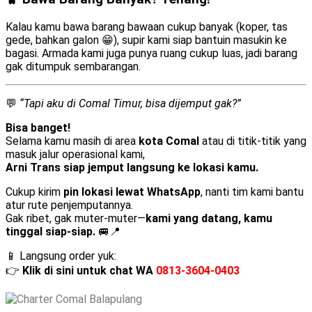
Kalau kamu bawa barang bawaan cukup banyak (koper, tas
gede, bahkan galon 😁), supir kami siap bantuin masukin ke
bagasi. Armada kami juga punya ruang cukup luas, jadi barang
gak ditumpuk sembarangan.
💬
“Tapi aku di Comal Timur, bisa dijemput gak?”
Bisa banget!
Selama kamu masih di area
kota Comal
atau di titik-titik yang
masuk jalur operasional kami,
Arni Trans siap jemput langsung ke lokasi kamu.
Cukup kirim
pin lokasi lewat WhatsApp
, nanti tim kami bantu
atur rute penjemputannya.
Gak ribet, gak muter-muter—
kami yang datang, kamu
tinggal siap-siap.
🚐📍
📱 Langsung order yuk:
👉
Klik di sini untuk chat WA
0813-3604-0403