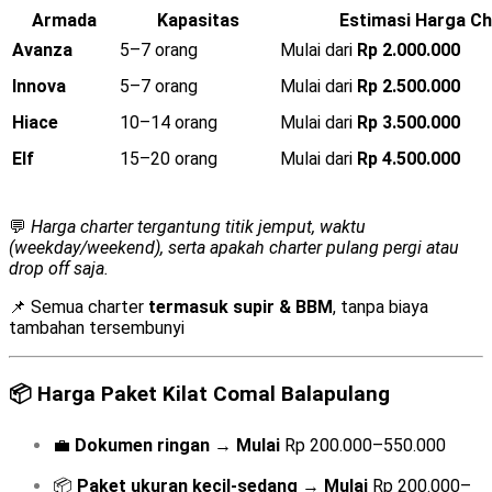
Armada
Kapasitas
Estimasi Harga Ch
Avanza
5–7 orang
Mulai dari
Rp 2.000.000
Innova
5–7 orang
Mulai dari
Rp 2.500.000
Hiace
10–14 orang
Mulai dari
Rp 3.500.000
Elf
15–20 orang
Mulai dari
Rp 4.500.000
💬
Harga charter tergantung titik jemput, waktu
(weekday/weekend), serta apakah charter pulang pergi atau
drop off saja.
📌 Semua charter
termasuk supir & BBM
, tanpa biaya
tambahan tersembunyi
📦
Harga Paket Kilat Comal Balapulang
💼
Dokumen ringan
→
Mulai
Rp 200.000–550.000
📦
Paket ukuran kecil-sedang
→
Mulai
Rp 200.000–