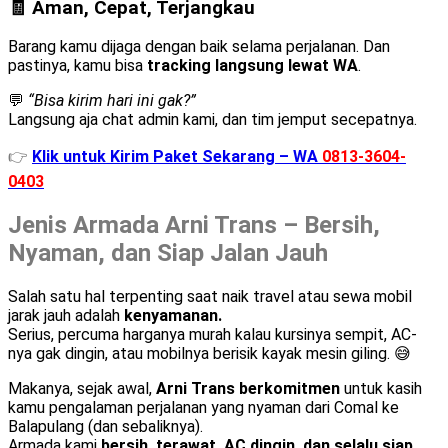
🧾 Aman, Cepat, Terjangkau
Barang kamu dijaga dengan baik selama perjalanan. Dan
pastinya, kamu bisa
tracking langsung lewat WA
.
💬
“Bisa kirim hari ini gak?”
Langsung aja chat admin kami, dan tim jemput secepatnya.
👉
Klik untuk Kirim Paket Sekarang – WA
0813-3604-
0403
Jenis Armada Arni Trans – Bersih,
Nyaman, dan Siap Jalan Jauh
Salah satu hal terpenting saat naik travel atau sewa mobil
jarak jauh adalah
kenyamanan.
Serius, percuma harganya murah kalau kursinya sempit, AC-
nya gak dingin, atau mobilnya berisik kayak mesin giling. 😅
Makanya, sejak awal,
Arni Trans berkomitmen
untuk kasih
kamu pengalaman perjalanan yang nyaman dari Comal ke
Balapulang (dan sebaliknya).
Armada kami
bersih, terawat, AC dingin, dan selalu siap