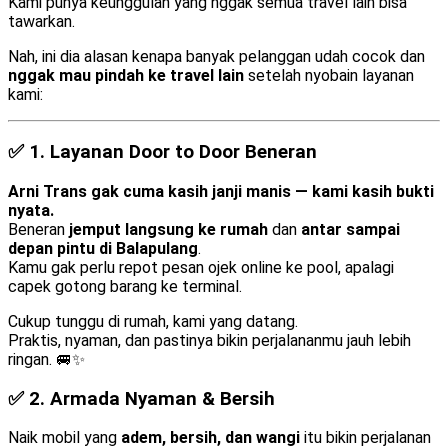
Kami punya keunggulan yang nggak semua travel lain bisa
tawarkan.
Nah, ini dia alasan kenapa banyak pelanggan udah cocok dan
nggak mau pindah ke travel lain
setelah nyobain layanan
kami:
✅ 1.
Layanan Door to Door Beneran
Arni Trans gak cuma kasih janji manis — kami kasih bukti
nyata.
Beneran
jemput langsung ke rumah
dan
antar sampai
depan pintu di Balapulang
.
Kamu gak perlu repot pesan ojek online ke pool, apalagi
capek gotong barang ke terminal.
Cukup tunggu di rumah, kami yang datang.
Praktis, nyaman, dan pastinya bikin perjalananmu jauh lebih
ringan. 🚐✨
✅ 2.
Armada Nyaman & Bersih
Naik mobil yang
adem, bersih, dan wangi
itu bikin perjalanan