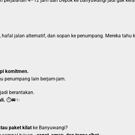
kin perjalanan 4–12 jam dari Depok ke Banyuwangi jadi gak kera
at, hafal jalan alternatif, dan sopan ke penumpang. Mereka tah
api komitmen.
gu penumpang lain berjam-jam.
jadi berantakan.
li.
⏱️🚐✨
tau paket kilat
ke Banyuwangi?