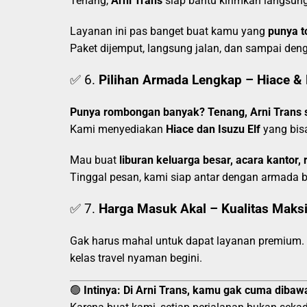
Tenang,
Arni Trans
siap bantu kirimkan langsun
Layanan ini pas banget buat kamu yang
punya t
Paket dijemput, langsung jalan, dan sampai den
✅ 6.
Pilihan Armada Lengkap – Hiace & 
Punya rombongan banyak? Tenang, Arni Trans s
Kami menyediakan
Hiace dan Isuzu Elf
yang bi
Mau buat
liburan keluarga besar, acara kanto
Tinggal pesan, kami siap antar dengan armada be
✅ 7.
Harga Masuk Akal – Kualitas Maks
Gak harus mahal untuk dapat layanan premium.
kelas travel nyaman begini.
🟢
Intinya:
Di Arni Trans, kamu gak cuma dibawa