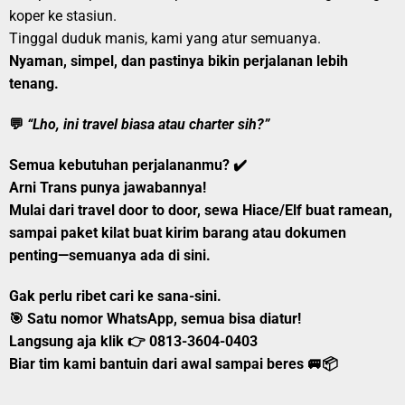
koper ke stasiun.
Tinggal duduk manis, kami yang atur semuanya.
Nyaman, simpel, dan pastinya bikin perjalanan lebih
tenang.
💬
“Lho, ini travel biasa atau charter sih?”
Semua kebutuhan perjalananmu? ✔️
Arni Trans
punya jawabannya!
Mulai dari
travel door to door
,
sewa Hiace/Elf
buat ramean,
sampai
paket kilat
buat kirim barang atau dokumen
penting—semuanya ada di sini.
Gak perlu ribet cari ke sana-sini.
🎯
Satu nomor WhatsApp, semua bisa diatur!
Langsung aja klik 👉
0813-3604-0403
Biar tim kami bantuin dari awal sampai beres 🚐📦