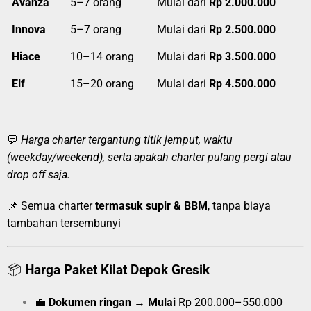
Avanza
5–7 orang
Mulai dari
Rp 2.000.000
Innova
5–7 orang
Mulai dari
Rp 2.500.000
Hiace
10–14 orang
Mulai dari
Rp 3.500.000
Elf
15–20 orang
Mulai dari
Rp 4.500.000
💬
Harga charter tergantung titik jemput, waktu
(weekday/weekend), serta apakah charter pulang pergi atau
drop off saja.
📌 Semua charter
termasuk supir & BBM
, tanpa biaya
tambahan tersembunyi
📦
Harga Paket Kilat Depok Gresik
💼
Dokumen ringan
→
Mulai
Rp 200.000–550.000