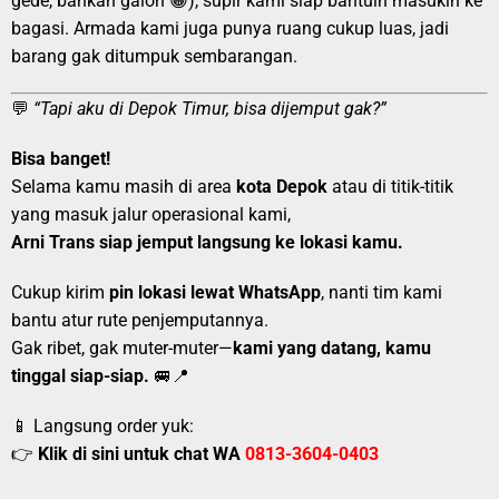
gede, bahkan galon 😁), supir kami siap bantuin masukin ke
bagasi. Armada kami juga punya ruang cukup luas, jadi
barang gak ditumpuk sembarangan.
💬
“Tapi aku di Depok Timur, bisa dijemput gak?”
Bisa banget!
Selama kamu masih di area
kota Depok
atau di titik-titik
yang masuk jalur operasional kami,
Arni Trans siap jemput langsung ke lokasi kamu.
Cukup kirim
pin lokasi lewat WhatsApp
, nanti tim kami
bantu atur rute penjemputannya.
Gak ribet, gak muter-muter—
kami yang datang, kamu
tinggal siap-siap.
🚐📍
📱 Langsung order yuk:
👉
Klik di sini untuk chat WA
0813-3604-0403