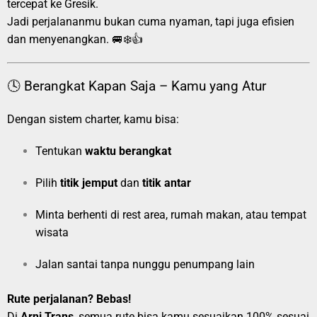
tercepat ke Gresik.
Jadi perjalananmu bukan cuma nyaman, tapi juga efisien
dan menyenangkan. 🚐❄️👍
🕓 Berangkat Kapan Saja – Kamu yang Atur
Dengan sistem charter, kamu bisa:
Tentukan
waktu berangkat
Pilih
titik jemput
dan
titik antar
Minta berhenti di rest area, rumah makan, atau tempat
wisata
Jalan santai tanpa nunggu penumpang lain
Rute perjalanan? Bebas!
Di
Arni Trans
, semua rute bisa kamu sesuaikan 100% sesuai