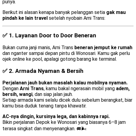
punya.
Berikut ini alasan kenapa banyak pelanggan setia
gak mau
pindah ke lain travel
setelah nyobain Arni Trans:
✅ 1.
Layanan Door to Door Beneran
Bukan cuma janji manis, Arni Trans
beneran jemput ke rumah
dan nganter sampai depan pintu di Wonosari. Kamu gak perlu
ojek online ke pool, apalagi gotong barang ke terminal.
✅ 2.
Armada Nyaman & Bersih
Perjalanan jauh bukan masalah kalau mobilnya nyaman.
Dengan
Arni Trans
, kamu bakal ngerasain mobil yang
adem,
bersih, wangi
, dan siap jalan jauh.
Setiap armada kami selalu dicek dulu sebelum berangkat, biar
kamu bisa duduk tenang tanpa khawatir.
AC-nya dingin, kursinya lega, dan kabinnya rapi.
Bikin perjalanan Depok ke Wonosari yang biasanya 6–8 jam
terasa singkat dan menyenangkan. 🚐🌬️