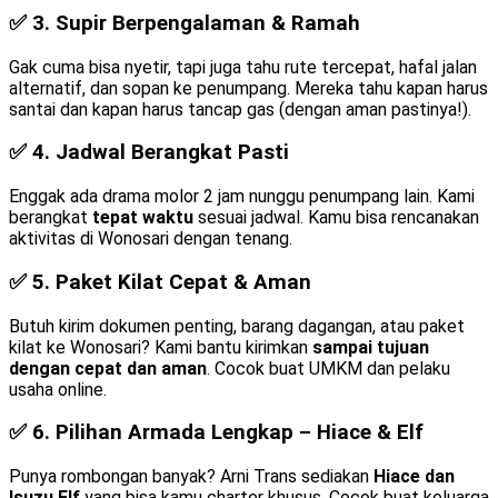
✅ 3.
Supir Berpengalaman & Ramah
Gak cuma bisa nyetir, tapi juga tahu rute tercepat, hafal jalan
alternatif, dan sopan ke penumpang. Mereka tahu kapan harus
santai dan kapan harus tancap gas (dengan aman pastinya!).
✅ 4.
Jadwal Berangkat Pasti
Enggak ada drama molor 2 jam nunggu penumpang lain. Kami
berangkat
tepat waktu
sesuai jadwal. Kamu bisa rencanakan
aktivitas di Wonosari dengan tenang.
✅ 5.
Paket Kilat Cepat & Aman
Butuh kirim dokumen penting, barang dagangan, atau paket
kilat ke Wonosari? Kami bantu kirimkan
sampai tujuan
dengan cepat dan aman
. Cocok buat UMKM dan pelaku
usaha online.
✅ 6.
Pilihan Armada Lengkap – Hiace & Elf
Punya rombongan banyak? Arni Trans sediakan
Hiace dan
Isuzu Elf
yang bisa kamu charter khusus. Cocok buat keluarga