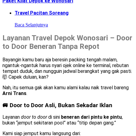
Paket Kilat Depok ke Wonosari
Travel Pacitan Soreang
Baca Selanjutnya
Layanan Travel Depok Wonosari – Door
to Door Beneran Tanpa Repot
Bayangin kamu baru aja beresin packing tengah malam,
ngantuk-ngantuk harus nyari ojek online ke terminal, rebutan
tempat duduk, dan nungguin jadwal berangkat yang gak pasti.
🤯 Capek duluan, kan?
Nah, itu semua gak akan kamu alami kalau naik travel bareng
Arni Trans
.
🚐 Door to Door Asli, Bukan Sekadar Iklan
Layanan
door to door
di sini
beneran dari pintu ke pintu
,
bukan “jemput sekitaran pool” atau “titip depan gang.”
Kami siap jemput kamu langsung dari: