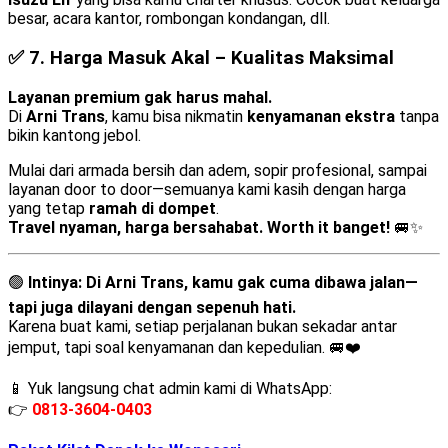
besar, acara kantor, rombongan kondangan, dll.
✅ 7.
Harga Masuk Akal – Kualitas Maksimal
Layanan premium gak harus mahal.
Di
Arni Trans
, kamu bisa nikmatin
kenyamanan ekstra
tanpa
bikin kantong jebol.
Mulai dari armada bersih dan adem, sopir profesional, sampai
layanan door to door—semuanya kami kasih dengan harga
yang tetap
ramah di dompet
.
Travel nyaman, harga bersahabat. Worth it banget!
🚐✨
🟢
Intinya:
Di Arni Trans, kamu gak cuma dibawa jalan—
tapi juga dilayani dengan sepenuh hati.
Karena buat kami, setiap perjalanan bukan sekadar antar
jemput, tapi soal kenyamanan dan kepedulian. 🚐❤️
📱 Yuk langsung chat admin kami di WhatsApp:
👉
0813-3604-0403