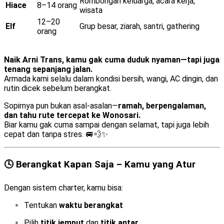
Rombongan keluarga, acara kerja,
Hiace
8–14 orang
wisata
12–20
Elf
Grup besar, ziarah, santri, gathering
orang
Naik Arni Trans, kamu gak cuma duduk nyaman—tapi juga
tenang sepanjang jalan.
Armada kami selalu dalam kondisi bersih, wangi, AC dingin, dan
rutin dicek sebelum berangkat.
Sopirnya pun bukan asal-asalan—
ramah, berpengalaman,
dan tahu rute tercepat ke Wonosari.
Biar kamu gak cuma sampai dengan selamat, tapi juga lebih
cepat dan tanpa stres. 🚐💨✨
🕓 Berangkat Kapan Saja – Kamu yang Atur
Dengan sistem charter, kamu bisa:
Tentukan
waktu berangkat
Pilih
titik jemput
dan
titik antar