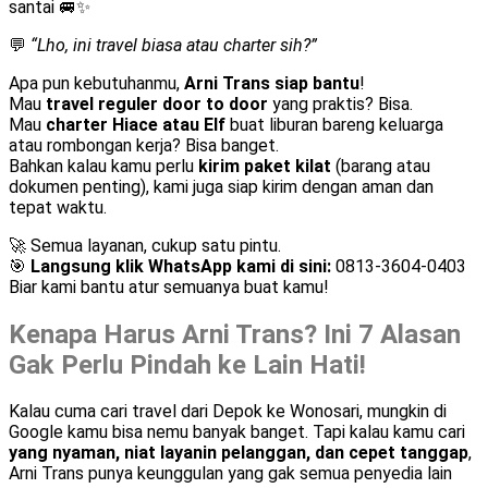
santai 🚐✨
💬
“Lho, ini travel biasa atau charter sih?”
Apa pun kebutuhanmu,
Arni Trans siap bantu
!
Mau
travel reguler door to door
yang praktis? Bisa.
Mau
charter Hiace atau Elf
buat liburan bareng keluarga
atau rombongan kerja? Bisa banget.
Bahkan kalau kamu perlu
kirim paket kilat
(barang atau
dokumen penting), kami juga siap kirim dengan aman dan
tepat waktu.
🚀 Semua layanan, cukup satu pintu.
🎯
Langsung klik WhatsApp kami di sini:
0813-3604-0403
Biar kami bantu atur semuanya buat kamu!
Kenapa Harus Arni Trans? Ini 7 Alasan
Gak Perlu Pindah ke Lain Hati!
Kalau cuma cari travel dari Depok ke Wonosari, mungkin di
Google kamu bisa nemu banyak banget. Tapi kalau kamu cari
yang nyaman, niat layanin pelanggan, dan cepet tanggap
,
Arni Trans punya keunggulan yang gak semua penyedia lain