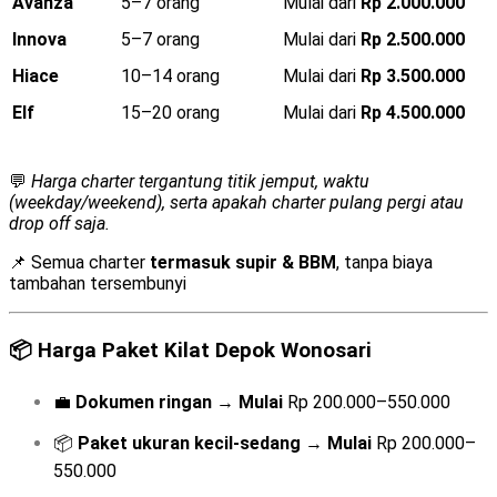
Avanza
5–7 orang
Mulai dari
Rp 2.000.000
Innova
5–7 orang
Mulai dari
Rp 2.500.000
Hiace
10–14 orang
Mulai dari
Rp 3.500.000
Elf
15–20 orang
Mulai dari
Rp 4.500.000
💬
Harga charter tergantung titik jemput, waktu
(weekday/weekend), serta apakah charter pulang pergi atau
drop off saja.
📌 Semua charter
termasuk supir & BBM
, tanpa biaya
tambahan tersembunyi
📦
Harga Paket Kilat Depok Wonosari
💼
Dokumen ringan
→
Mulai
Rp 200.000–550.000
📦
Paket ukuran kecil-sedang
→
Mulai
Rp 200.000–
550.000