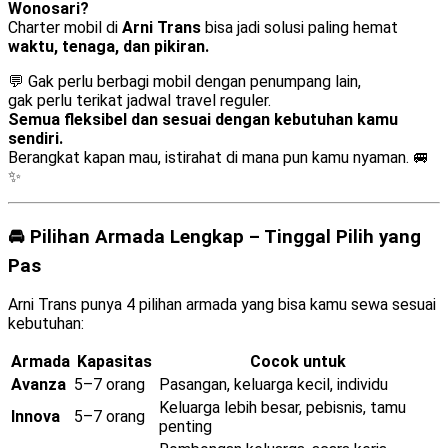
Wonosari?
Charter mobil di
Arni Trans
bisa jadi solusi paling hemat
waktu, tenaga, dan pikiran.
💬 Gak perlu berbagi mobil dengan penumpang lain,
gak perlu terikat jadwal travel reguler.
Semua fleksibel dan sesuai dengan kebutuhan kamu
sendiri.
Berangkat kapan mau, istirahat di mana pun kamu nyaman. 🚐
✨
🚘 Pilihan Armada Lengkap – Tinggal Pilih yang
Pas
Arni Trans punya 4 pilihan armada yang bisa kamu sewa sesuai
kebutuhan:
Armada
Kapasitas
Cocok untuk
Avanza
5–7 orang
Pasangan, keluarga kecil, individu
Keluarga lebih besar, pebisnis, tamu
Innova
5–7 orang
penting