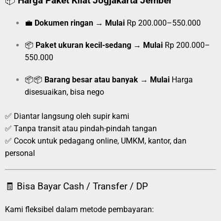
📦
Harga Paket Kilat Jogjakarta Jember
💼
Dokumen ringan
→
Mulai
Rp 200.000–550.000
📦
Paket ukuran kecil-sedang
→
Mulai
Rp 200.000–
550.000
📦📦
Barang besar atau banyak
→
Mulai
Harga
disesuaikan, bisa nego
✅ Diantar langsung oleh supir kami
✅ Tanpa transit atau pindah-pindah tangan
✅ Cocok untuk pedagang online, UMKM, kantor, dan
personal
🧾 Bisa Bayar Cash / Transfer / DP
Kami fleksibel dalam metode pembayaran: