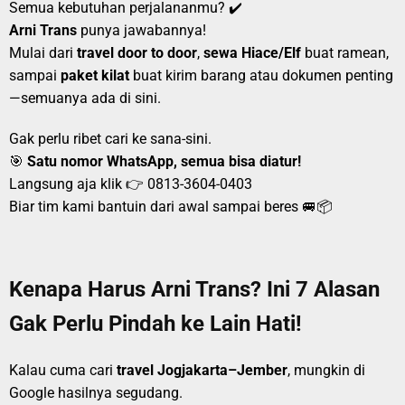
Semua kebutuhan perjalananmu? ✔️
Arni Trans
punya jawabannya!
Mulai dari
travel door to door
,
sewa Hiace/Elf
buat ramean,
sampai
paket kilat
buat kirim barang atau dokumen penting
—semuanya ada di sini.
Gak perlu ribet cari ke sana-sini.
🎯
Satu nomor WhatsApp, semua bisa diatur!
Langsung aja klik 👉
0813-3604-0403
Biar tim kami bantuin dari awal sampai beres 🚐📦
Kenapa Harus Arni Trans? Ini 7 Alasan
Gak Perlu Pindah ke Lain Hati!
Kalau cuma cari
travel Jogjakarta–Jember
, mungkin di
Google hasilnya segudang.