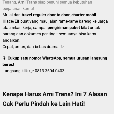
Tenang,
Arni Trans
siap penuhi semua kebutuhan
perjalanan kamu!
Mulai dari
travel reguler door to door
,
charter mobil
Hiace/Elf
buat yang mau jalan rame-rame bareng keluarga
atau rekan kerja, sampai
pengiriman paket kilat
untuk
barang dan dokumen penting—semuanya bisa kamu
andalkan.
Cepat, aman, dan bebas drama. ✨
🎯
Cukup satu nomor WhatsApp, semua urusan langsung
beres!
Langsung klik 👉
0813-3604-0403
Kenapa Harus Arni Trans? Ini 7 Alasan
Gak Perlu Pindah ke Lain Hati!