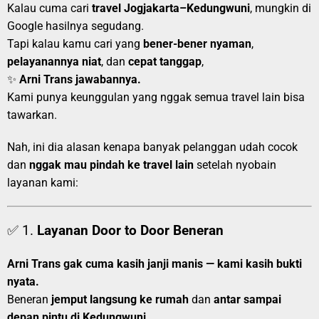
Kalau cuma cari
travel Jogjakarta–Kedungwuni
, mungkin di
Google hasilnya segudang.
Tapi kalau kamu cari yang
bener-bener nyaman
,
pelayanannya niat
, dan
cepat tanggap
,
✨
Arni Trans jawabannya.
Kami punya keunggulan yang nggak semua travel lain bisa
tawarkan.
Nah, ini dia alasan kenapa banyak pelanggan udah cocok
dan
nggak mau pindah ke travel lain
setelah nyobain
layanan kami:
✅ 1.
Layanan Door to Door Beneran
Arni Trans gak cuma kasih janji manis — kami kasih bukti
nyata.
Beneran
jemput langsung ke rumah
dan
antar sampai
depan pintu di Kedungwuni
.