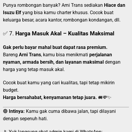
Punya rombongan banyak? Arni Trans sediakan
Hiace dan
Isuzu Elf
yang bisa kamu charter khusus. Cocok buat
keluarga besar, acara kantor, rombongan kondangan, dll.
✅ 7.
Harga Masuk Akal – Kualitas Maksimal
Gak perlu bayar mahal buat dapat rasa premium.
Bareng
Arni Trans
, kamu bisa menikmati
perjalanan
nyaman, armada bersih, dan layanan maksimal
dengan
harga yang tetap masuk akal.
Cocok buat kamu yang cari kualitas, tapi tetap mikirin
budget.
Harga bersahabat, kenyamanan tetap juara.
🚐💸✨
🟢
Intinya:
Kamu gak cuma dibawa jalan, tapi dilayani
dengan sepenuh hati.
📱 Yuk langsung chat admin kami di WhatsApp: