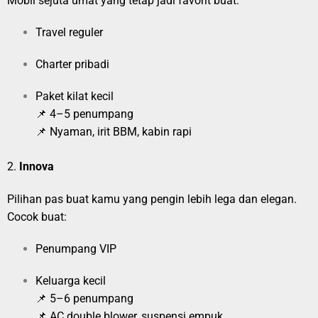
Mobil sejuta umat yang tetap jadi favorit buat:
Travel reguler
Charter pribadi
Paket kilat kecil
📌 4–5 penumpang
📌 Nyaman, irit BBM, kabin rapi
2.
Innova
Pilihan pas buat kamu yang pengin lebih lega dan elegan.
Cocok buat:
Penumpang VIP
Keluarga kecil
📌 5–6 penumpang
📌 AC double blower, suspensi empuk