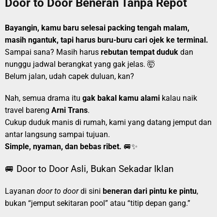
Door to Door Beneran Tanpa Repot
Bayangin, kamu baru selesai packing tengah malam,
masih ngantuk, tapi harus buru-buru cari ojek ke terminal.
Sampai sana? Masih harus
rebutan tempat duduk
dan
nunggu jadwal berangkat yang gak jelas. 🤯
Belum jalan, udah capek duluan, kan?
Nah, semua drama itu
gak bakal kamu alami
kalau naik
travel bareng
Arni Trans
.
Cukup duduk manis di rumah, kami yang datang jemput dan
antar langsung sampai tujuan.
Simple, nyaman, dan bebas ribet.
🚐✨
🚐 Door to Door Asli, Bukan Sekadar Iklan
Layanan
door to door
di sini
beneran dari pintu ke pintu
,
bukan “jemput sekitaran pool” atau “titip depan gang.”