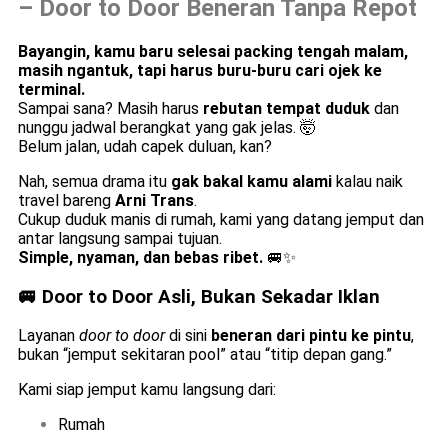
– Door to Door Beneran Tanpa Repot
Bayangin, kamu baru selesai packing tengah malam,
masih ngantuk, tapi harus buru-buru cari ojek ke
terminal.
Sampai sana? Masih harus
rebutan tempat duduk
dan
nunggu jadwal berangkat yang gak jelas. 🤯
Belum jalan, udah capek duluan, kan?
Nah, semua drama itu
gak bakal kamu alami
kalau naik
travel bareng
Arni Trans
.
Cukup duduk manis di rumah, kami yang datang jemput dan
antar langsung sampai tujuan.
Simple, nyaman, dan bebas ribet.
🚐✨
🚐 Door to Door Asli, Bukan Sekadar Iklan
Layanan
door to door
di sini
beneran dari pintu ke pintu
,
bukan “jemput sekitaran pool” atau “titip depan gang.”
Kami siap jemput kamu langsung dari:
Rumah