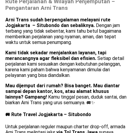
Rute Perjalanan & Wilayah Penjemputan –
Pengantaran Arni Trans
Arni Trans sudah berpengalaman melayani rute
Jogjakarta – Situbondo dan sebaliknya.
Dengan jam
terbang yang tidak sebentar, kami tahu betul bagaimana
memberikan perjalanan yang nyaman, aman, dan tepat
waktu untuk semua penumpang.
Kami tidak sekadar menjalankan layanan, tapi
merancangnya agar fleksibel dan efisien.
Setiap detail
perjalanan kami sesuaikan dengan kebutuhan pelanggan,
karena kami paham bahwa kenyamanan dimulai dari
pelayanan yang bisa diandalkan.
Mau dijemput dari rumah? Bisa banget. Mau diantar
sampai depan kantor, kos, atau alamat khusus
lainnya? Gampang!
Kamu tinggal pesan, duduk santai, dan
biarkan Arni Trans yang urus semuanya. 🚐✨
🚐 Rute
Travel Jogjakarta – Situbondo
Untuk perjalanan reguler maupun charter drop-off, armada
Arni Trans melintasi jalur
via Tol Trans Jawa
supaya