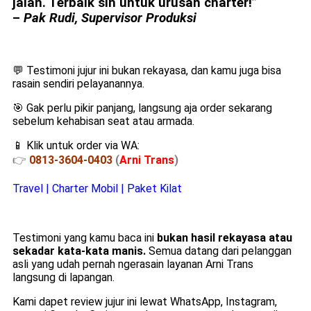
jalan. Terbaik sih untuk urusan charter!”
–
Pak Rudi, Supervisor Produksi
💬 Testimoni jujur ini bukan rekayasa, dan kamu juga bisa
rasain sendiri pelayanannya.
🎯 Gak perlu pikir panjang, langsung aja order sekarang
sebelum kehabisan seat atau armada.
📱 Klik untuk order via WA:
👉
0813-3604-0403
(
Arni Trans
)
Travel | Charter Mobil | Paket Kilat
Testimoni yang kamu baca ini
bukan hasil rekayasa atau
sekadar kata-kata manis.
Semua datang dari pelanggan
asli yang udah pernah ngerasain layanan Arni Trans
langsung di lapangan.
Kami dapet review jujur ini lewat WhatsApp, Instagram,