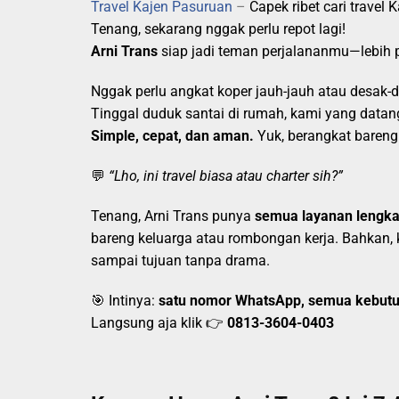
Travel Kajen Pasuruan
–
Capek ribet cari travel
Tenang, sekarang nggak perlu repot lagi!
Arni Trans
siap jadi teman perjalananmu—lebih 
Nggak perlu angkat koper jauh-jauh atau desak-d
Tinggal duduk santai di rumah, kami yang datan
Simple, cepat, dan aman.
Yuk, berangkat bareng 
💬
“Lho, ini travel biasa atau charter sih?”
Tenang, Arni Trans punya
semua layanan lengk
bareng keluarga atau rombongan kerja. Bahkan,
sampai tujuan tanpa drama.
🎯 Intinya:
satu nomor WhatsApp, semua kebutu
Langsung aja klik 👉
0813-3604-0403