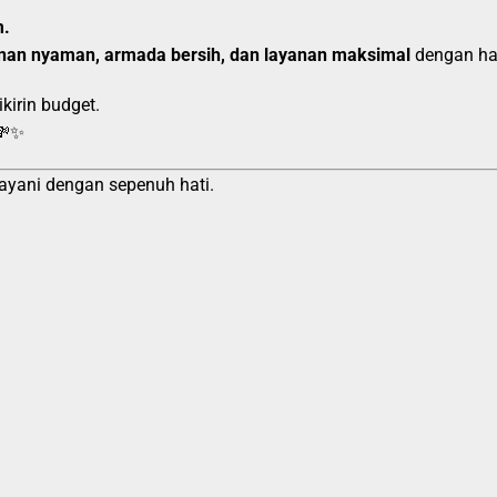
m.
anan nyaman, armada bersih, dan layanan maksimal
dengan har
kirin budget.
💸✨
ayani dengan sepenuh hati.