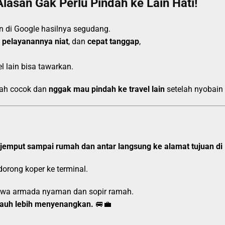
Alasan Gak Perlu Pindah ke Lain Hati!
n di Google hasilnya segudang.
,
pelayanannya niat
, dan
cepat tanggap
,
 lain bisa tawarkan.
dah cocok dan
nggak mau pindah ke travel lain
setelah nyobain
jemput sampai rumah dan antar langsung ke alamat tujuan di
 dorong koper ke terminal.
bawa armada nyaman dan sopir ramah.
 jauh lebih menyenangkan.
🚐💼