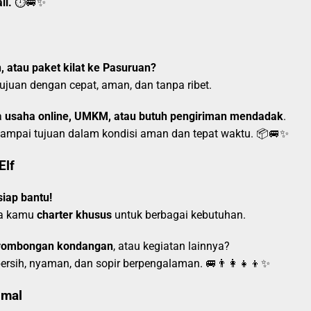
li.
⏱️🚐✨
 atau paket kilat ke Pasuruan?
ujuan dengan cepat, aman, dan tanpa ribet.
a
usaha online, UMKM, atau butuh pengiriman mendadak
.
 sampai tujuan dalam kondisi aman dan tepat waktu. 📦🚐✨
Elf
iap bantu!
sa kamu
charter khusus
untuk berbagai kebutuhan.
r, rombongan kondangan
, atau kegiatan lainnya?
rsih, nyaman, dan sopir berpengalaman. 🚐👨‍👩‍👧‍👦✨
imal