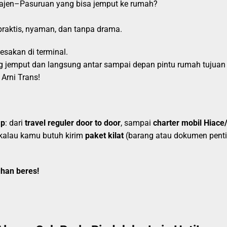
 Kajen–Pasuruan yang bisa jemput ke rumah?
praktis, nyaman, dan tanpa drama.
esakan di terminal.
g jemput dan langsung antar sampai depan pintu rumah tujuan
Arni Trans!
ap
: dari
travel reguler door to door
, sampai
charter mobil Hiace/
 kalau kamu butuh kirim
paket kilat
(barang atau dokumen pentin
han beres!