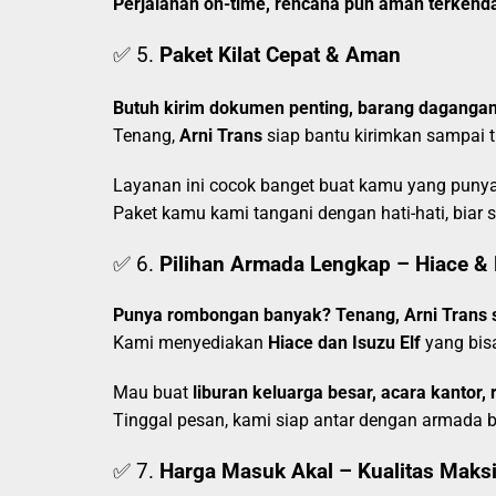
Perjalanan on-time, rencana pun aman terkenda
✅ 5.
Paket Kilat Cepat & Aman
Butuh kirim dokumen penting, barang dagangan,
Tenang,
Arni Trans
siap bantu kirimkan sampai t
Layanan ini cocok banget buat kamu yang puny
Paket kamu kami tangani dengan hati-hati, biar
✅ 6.
Pilihan Armada Lengkap – Hiace & 
Punya rombongan banyak? Tenang, Arni Trans s
Kami menyediakan
Hiace dan Isuzu Elf
yang bi
Mau buat
liburan keluarga besar, acara kanto
Tinggal pesan, kami siap antar dengan armada be
✅ 7.
Harga Masuk Akal – Kualitas Maks