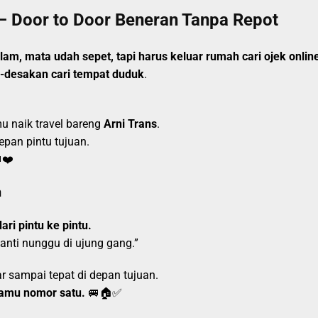
– Door to Door Beneran Tanpa Repot
m, mata udah sepet, tapi harus keluar rumah cari ojek online
k-desakan cari tempat duduk
.
u naik travel bareng
Arni Trans
.
pan pintu tujuan.
❤️
n
ari pintu ke pintu.
nanti nunggu di ujung gang.”
 sampai tepat di depan tujuan.
amu nomor satu.
🚐🏠✅