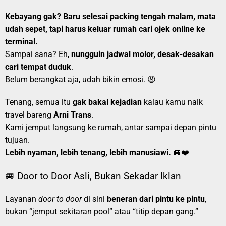
Kebayang gak? Baru selesai packing tengah malam, mata
udah sepet, tapi harus keluar rumah cari ojek online ke
terminal.
Sampai sana? Eh,
nungguin jadwal molor, desak-desakan
cari tempat duduk
.
Belum berangkat aja, udah bikin emosi. 😩
Tenang, semua itu
gak bakal kejadian
kalau kamu naik
travel bareng
Arni Trans
.
Kami jemput langsung ke rumah, antar sampai depan pintu
tujuan.
Lebih nyaman, lebih tenang, lebih manusiawi.
🚐❤️
🚐 Door to Door Asli, Bukan Sekadar Iklan
Layanan
door to door
di sini
beneran dari pintu ke pintu
,
bukan “jemput sekitaran pool” atau “titip depan gang.”