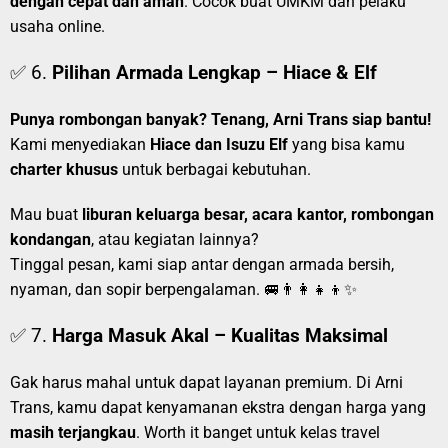
dengan cepat dan aman
. Cocok buat UMKM dan pelaku
usaha online.
✅ 6.
Pilihan Armada Lengkap – Hiace & Elf
Punya rombongan banyak? Tenang, Arni Trans siap bantu!
Kami menyediakan
Hiace dan Isuzu Elf
yang bisa kamu
charter khusus
untuk berbagai kebutuhan.
Mau buat
liburan keluarga besar, acara kantor, rombongan
kondangan
, atau kegiatan lainnya?
Tinggal pesan, kami siap antar dengan armada bersih,
nyaman, dan sopir berpengalaman. 🚐👨‍👩‍👧‍👦✨
✅ 7.
Harga Masuk Akal – Kualitas Maksimal
Gak harus mahal untuk dapat layanan premium. Di Arni
Trans, kamu dapat kenyamanan ekstra dengan harga yang
masih terjangkau
. Worth it banget untuk kelas travel