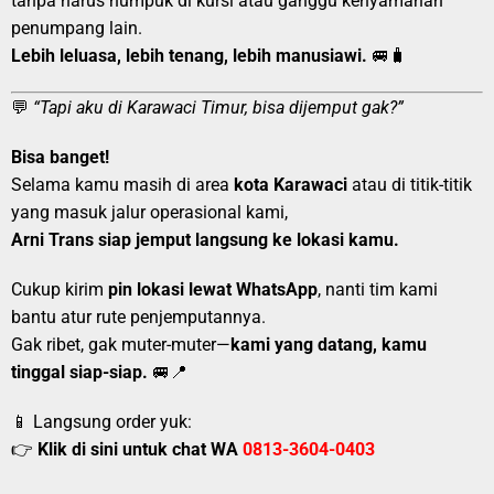
tanpa harus numpuk di kursi atau ganggu kenyamanan
penumpang lain.
Lebih leluasa, lebih tenang, lebih manusiawi.
🚐🧳
💬
“Tapi aku di Karawaci Timur, bisa dijemput gak?”
Bisa banget!
Selama kamu masih di area
kota Karawaci
atau di titik-titik
yang masuk jalur operasional kami,
Arni Trans siap jemput langsung ke lokasi kamu.
Cukup kirim
pin lokasi lewat WhatsApp
, nanti tim kami
bantu atur rute penjemputannya.
Gak ribet, gak muter-muter—
kami yang datang, kamu
tinggal siap-siap.
🚐📍
📱 Langsung order yuk:
👉
Klik di sini untuk chat WA
0813-3604-0403