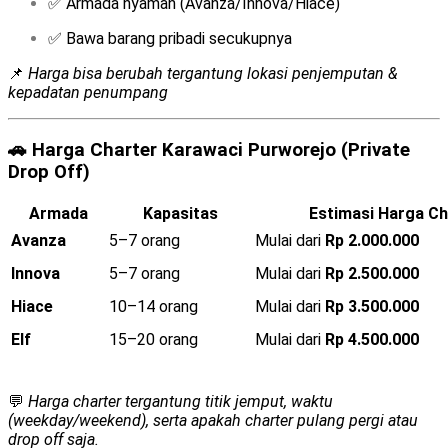
✅ Armada nyaman (Avanza/Innova/Hiace)
✅ Bawa barang pribadi secukupnya
📌
Harga bisa berubah tergantung lokasi penjemputan &
kepadatan penumpang
🚗
Harga Charter Karawaci Purworejo (Private
Drop Off)
Armada
Kapasitas
Estimasi Harga Ch
Avanza
5–7 orang
Mulai dari
Rp 2.000.000
Innova
5–7 orang
Mulai dari
Rp 2.500.000
Hiace
10–14 orang
Mulai dari
Rp 3.500.000
Elf
15–20 orang
Mulai dari
Rp 4.500.000
💬
Harga charter tergantung titik jemput, waktu
(weekday/weekend), serta apakah charter pulang pergi atau
drop off saja.