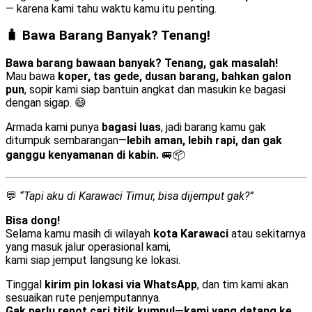
— karena kami tahu waktu kamu itu penting.
🧳 Bawa Barang Banyak? Tenang!
Bawa barang bawaan banyak? Tenang, gak masalah!
Mau bawa
koper, tas gede, dusan barang, bahkan galon
pun
, sopir kami siap bantuin angkat dan masukin ke bagasi
dengan sigap. 😄
Armada kami punya
bagasi luas
, jadi barang kamu gak
ditumpuk sembarangan—
lebih aman, lebih rapi, dan gak
ganggu kenyamanan di kabin.
🚐📦
💬
“Tapi aku di Karawaci Timur, bisa dijemput gak?”
Bisa dong!
Selama kamu masih di wilayah
kota Karawaci
atau sekitarnya
yang masuk jalur operasional kami,
kami siap jemput langsung ke lokasi.
Tinggal
kirim pin lokasi via WhatsApp
, dan tim kami akan
sesuaikan rute penjemputannya.
Gak perlu repot cari titik kumpul—kami yang datang ke