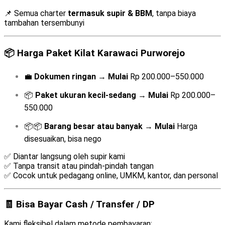
📌 Semua charter
termasuk supir & BBM
, tanpa biaya
tambahan tersembunyi
📦
Harga Paket Kilat Karawaci Purworejo
💼
Dokumen ringan
→
Mulai
Rp 200.000–550.000
📦
Paket ukuran kecil-sedang
→
Mulai
Rp 200.000–
550.000
📦📦
Barang besar atau banyak
→
Mulai
Harga
disesuaikan, bisa nego
✅ Diantar langsung oleh supir kami
✅ Tanpa transit atau pindah-pindah tangan
✅ Cocok untuk pedagang online, UMKM, kantor, dan personal
🧾 Bisa Bayar Cash / Transfer / DP
Kami fleksibel dalam metode pembayaran: