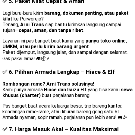
✅ 5.
Paket Kilat Cepat & Aman
Lagi buru-buru kirim
barang, dokumen penting, atau paket
kilat
ke Purworejo?
Tenang,
Arni Trans
siap bantu kirimkan langsung sampai
tujuan—
cepat, aman, dan tanpa ribet
.
Layanan ini pas banget buat kamu yang
punya toko online,
UMKM, atau perlu kirim barang urgent
.
Paket dijemput, langsung jalan, dan sampai dengan selamat.
Gak pakai lama! 🚐📦⚡
✅ 6.
Pilihan Armada Lengkap – Hiace & Elf
Rombongan rame? Arni Trans solusinya!
Kami punya armada
Hiace dan Isuzu Elf
yang bisa kamu
sewa
khusus (charter)
buat perjalanan bareng.
Pas banget buat acara keluarga besar, trip bareng kantor,
kondangan rame-rame, atau liburan bareng geng satu RT.
Armada nyaman, sopir ramah, perjalanan pun lebih seru! 🚐🎉
✅ 7.
Harga Masuk Akal – Kualitas Maksimal