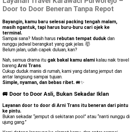
Layanan Travel Karawaci Purworejo –
Door to Door Beneran Tanpa Repot
Bayangin, kamu baru selesai packing tengah malam,
masih ngantuk, tapi harus buru-buru cari ojek ke
terminal.
Sampai sana? Masih harus
rebutan tempat duduk
dan
nunggu jadwal berangkat yang gak jelas. 🤯
Belum jalan, udah capek duluan, kan?
Nah, semua drama itu
gak bakal kamu alami
kalau naik travel
bareng
Arni Trans
.
Cukup duduk manis di rumah, kami yang datang jemput dan
antar langsung sampai tujuan.
Simple, nyaman, dan bebas ribet.
🚐✨
🚐 Door to Door Asli, Bukan Sekadar Iklan
Layanan door to door di Arni Trans itu beneran dari pintu
ke pintu.
Bukan sekadar “jemput di sekitaran pool” atau “nanti nunggu di
ujung gang.”