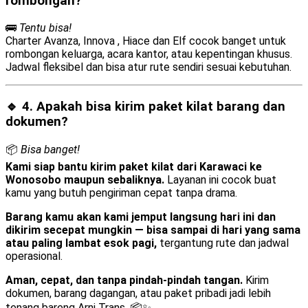
rombongan?
🚌
Tentu bisa!
Charter Avanza, Innova , Hiace dan Elf cocok banget untuk
rombongan keluarga, acara kantor, atau kepentingan khusus.
Jadwal fleksibel dan bisa atur rute sendiri sesuai kebutuhan.
🔹 4. Apakah bisa kirim
paket kilat barang dan
dokumen
?
📦
Bisa banget!
Kami siap bantu kirim paket kilat dari Karawaci ke
Wonosobo maupun sebaliknya.
Layanan ini cocok buat
kamu yang butuh pengiriman cepat tanpa drama.
Barang kamu akan kami jemput langsung hari ini dan
dikirim secepat mungkin — bisa sampai di hari yang sama
atau paling lambat esok pagi,
tergantung rute dan jadwal
operasional.
Aman, cepat, dan tanpa pindah-pindah tangan.
Kirim
dokumen, barang dagangan, atau paket pribadi jadi lebih
tenang bareng Arni Trans. 📦✨