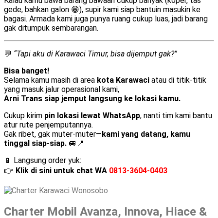
Kalau kamu bawa barang bawaan cukup banyak (koper, tas
gede, bahkan galon 😁), supir kami siap bantuin masukin ke
bagasi. Armada kami juga punya ruang cukup luas, jadi barang
gak ditumpuk sembarangan.
💬
“Tapi aku di Karawaci Timur, bisa dijemput gak?”
Bisa banget!
Selama kamu masih di area
kota Karawaci
atau di titik-titik
yang masuk jalur operasional kami,
Arni Trans siap jemput langsung ke lokasi kamu.
Cukup kirim
pin lokasi lewat WhatsApp
, nanti tim kami bantu
atur rute penjemputannya.
Gak ribet, gak muter-muter—
kami yang datang, kamu
tinggal siap-siap.
🚐📍
📱 Langsung order yuk:
👉
Klik di sini untuk chat WA
0813-3604-0403
Charter Mobil Avanza, Innova, Hiace &