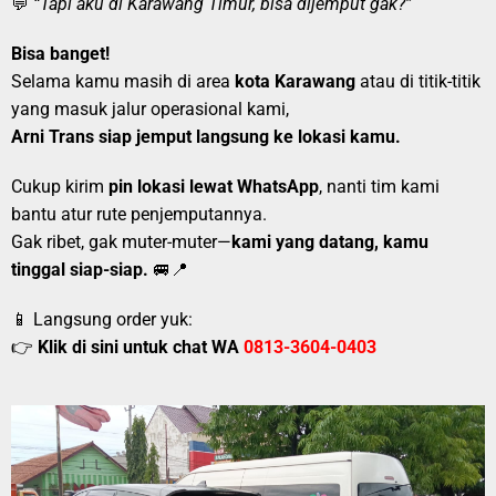
💬
“Tapi aku di Karawang Timur, bisa dijemput gak?”
Bisa banget!
Selama kamu masih di area
kota Karawang
atau di titik-titik
yang masuk jalur operasional kami,
Arni Trans siap jemput langsung ke lokasi kamu.
Cukup kirim
pin lokasi lewat WhatsApp
, nanti tim kami
bantu atur rute penjemputannya.
Gak ribet, gak muter-muter—
kami yang datang, kamu
tinggal siap-siap.
🚐📍
📱 Langsung order yuk:
👉
Klik di sini untuk chat WA
0813-3604-0403