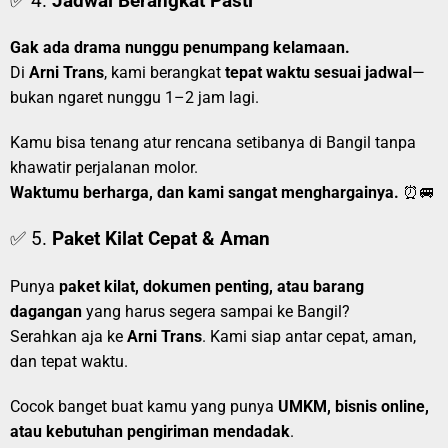
✅ 4.
Jadwal Berangkat Pasti
Gak ada drama nunggu penumpang kelamaan.
Di
Arni Trans
, kami berangkat
tepat waktu sesuai jadwal
—
bukan ngaret nunggu 1–2 jam lagi.
Kamu bisa tenang atur rencana setibanya di Bangil tanpa
khawatir perjalanan molor.
Waktumu berharga, dan kami sangat menghargainya.
⏰🚐
✅ 5.
Paket Kilat Cepat & Aman
Punya
paket kilat, dokumen penting, atau barang
dagangan
yang harus segera sampai ke Bangil?
Serahkan aja ke
Arni Trans
. Kami siap antar cepat, aman,
dan tepat waktu.
Cocok banget buat kamu yang punya
UMKM, bisnis online,
atau kebutuhan pengiriman mendadak
.