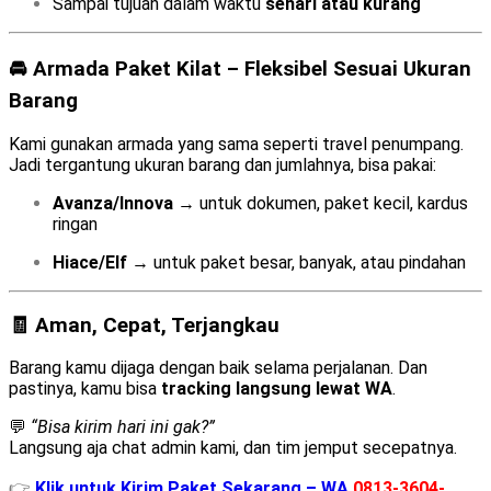
Sampai tujuan dalam waktu
sehari atau kurang
🚘 Armada Paket Kilat – Fleksibel Sesuai Ukuran
Barang
Kami gunakan armada yang sama seperti travel penumpang.
Jadi tergantung ukuran barang dan jumlahnya, bisa pakai:
Avanza/Innova
→ untuk dokumen, paket kecil, kardus
ringan
Hiace/Elf
→ untuk paket besar, banyak, atau pindahan
🧾 Aman, Cepat, Terjangkau
Barang kamu dijaga dengan baik selama perjalanan. Dan
pastinya, kamu bisa
tracking langsung lewat WA
.
💬
“Bisa kirim hari ini gak?”
Langsung aja chat admin kami, dan tim jemput secepatnya.
👉
Klik untuk Kirim Paket Sekarang – WA
0813-3604-