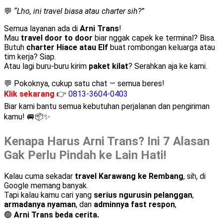
💬
“Lho, ini travel biasa atau charter sih?”
Semua layanan ada di
Arni Trans
!
Mau
travel door to door
biar nggak capek ke terminal? Bisa.
Butuh
charter Hiace atau Elf
buat rombongan keluarga atau
tim kerja? Siap.
Atau lagi buru-buru kirim
paket kilat
? Serahkan aja ke kami.
💬 Pokoknya, cukup satu chat — semua beres!
Klik sekarang
👉
0813-3604-0403
Biar kami bantu semua kebutuhan perjalanan dan pengiriman
kamu! 🚐📦✨
Kenapa Harus Arni Trans? Ini 7 Alasan
Gak Perlu Pindah ke Lain Hati!
Kalau cuma sekadar
travel Karawang ke Rembang
, sih, di
Google memang banyak.
Tapi kalau kamu cari yang
serius ngurusin pelanggan
,
armadanya nyaman
, dan
adminnya fast respon
,
🟢
Arni Trans beda cerita.