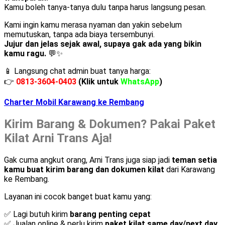
Kamu boleh tanya-tanya dulu tanpa harus langsung pesan.
Kami ingin kamu merasa nyaman dan yakin sebelum
memutuskan, tanpa ada biaya tersembunyi.
Jujur dan jelas sejak awal, supaya gak ada yang bikin
kamu ragu.
💬✨
📱 Langsung chat admin buat tanya harga:
👉
0813-3604-0403
(Klik untuk
WhatsApp
)
Charter Mobil Karawang ke Rembang
Kirim Barang & Dokumen? Pakai Paket
Kilat Arni Trans Aja!
Gak cuma angkut orang, Arni Trans juga siap jadi
teman setia
kamu buat kirim barang dan dokumen kilat
dari Karawang
ke Rembang.
Layanan ini cocok banget buat kamu yang:
✅ Lagi butuh kirim
barang penting cepat
✅ Jualan online & perlu kirim
paket kilat same day/next day