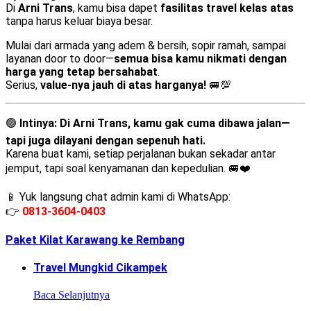
Di
Arni Trans
, kamu bisa dapet
fasilitas travel kelas atas
tanpa harus keluar biaya besar.
Mulai dari armada yang adem & bersih, sopir ramah, sampai
layanan door to door—
semua bisa kamu nikmati dengan
harga yang tetap bersahabat
.
Serius,
value-nya jauh di atas harganya!
🚐💯
🟢
Intinya:
Di Arni Trans, kamu gak cuma dibawa jalan—
tapi juga dilayani dengan sepenuh hati.
Karena buat kami, setiap perjalanan bukan sekadar antar
jemput, tapi soal kenyamanan dan kepedulian. 🚐❤️
📱 Yuk langsung chat admin kami di WhatsApp:
👉
0813-3604-0403
Paket Kilat Karawang ke Rembang
Travel Mungkid Cikampek
Baca Selanjutnya