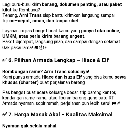
Lagi buru-buru kirim
barang, dokumen penting, atau paket
kilat
ke Rembang?
Tenang,
Arni Trans
siap bantu kirimkan langsung sampai
tujuan—
cepat, aman, dan tanpa ribet
.
Layanan ini pas banget buat kamu yang
punya toko online,
UMKM, atau perlu kirim barang urgent
.
Paket dijemput, langsung jalan, dan sampai dengan selamat.
Gak pakai lama! 🚐📦⚡
✅ 6.
Pilihan Armada Lengkap – Hiace & Elf
Rombongan rame? Arni Trans solusinya!
Kami punya armada
Hiace dan Isuzu Elf
yang bisa kamu
sewa
khusus (charter)
buat perjalanan bareng.
Pas banget buat acara keluarga besar, trip bareng kantor,
kondangan rame-rame, atau liburan bareng geng satu RT.
Armada nyaman, sopir ramah, perjalanan pun lebih seru! 🚐🎉
✅ 7.
Harga Masuk Akal – Kualitas Maksimal
Nyaman gak selalu mahal.