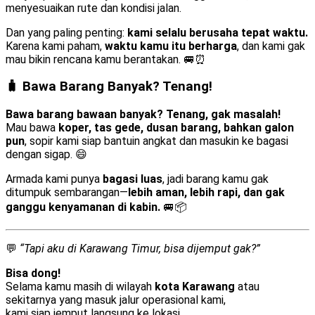
menyesuaikan rute dan kondisi jalan.
Dan yang paling penting:
kami selalu berusaha tepat waktu.
Karena kami paham,
waktu kamu itu berharga
, dan kami gak
mau bikin rencana kamu berantakan. 🚐⏰
🧳 Bawa Barang Banyak? Tenang!
Bawa barang bawaan banyak? Tenang, gak masalah!
Mau bawa
koper, tas gede, dusan barang, bahkan galon
pun
, sopir kami siap bantuin angkat dan masukin ke bagasi
dengan sigap. 😄
Armada kami punya
bagasi luas
, jadi barang kamu gak
ditumpuk sembarangan—
lebih aman, lebih rapi, dan gak
ganggu kenyamanan di kabin.
🚐📦
💬
“Tapi aku di Karawang Timur, bisa dijemput gak?”
Bisa dong!
Selama kamu masih di wilayah
kota Karawang
atau
sekitarnya yang masuk jalur operasional kami,
kami siap jemput langsung ke lokasi.