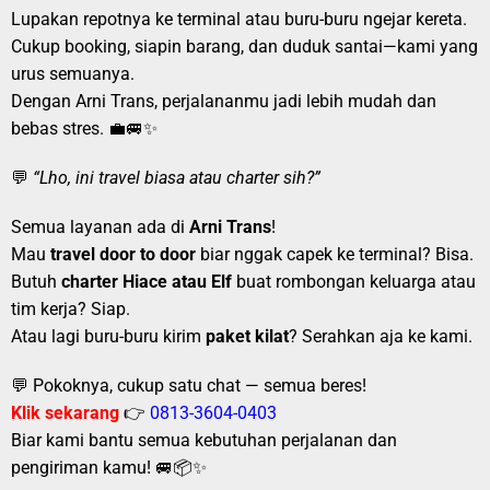
Lupakan repotnya ke terminal atau buru-buru ngejar kereta.
Cukup booking, siapin barang, dan duduk santai—kami yang
urus semuanya.
Dengan Arni Trans, perjalananmu jadi lebih mudah dan
bebas stres. 💼🚐✨
💬
“Lho, ini travel biasa atau charter sih?”
Semua layanan ada di
Arni Trans
!
Mau
travel door to door
biar nggak capek ke terminal? Bisa.
Butuh
charter Hiace atau Elf
buat rombongan keluarga atau
tim kerja? Siap.
Atau lagi buru-buru kirim
paket kilat
? Serahkan aja ke kami.
💬 Pokoknya, cukup satu chat — semua beres!
Klik sekarang
👉
0813-3604-0403
Biar kami bantu semua kebutuhan perjalanan dan
pengiriman kamu! 🚐📦✨