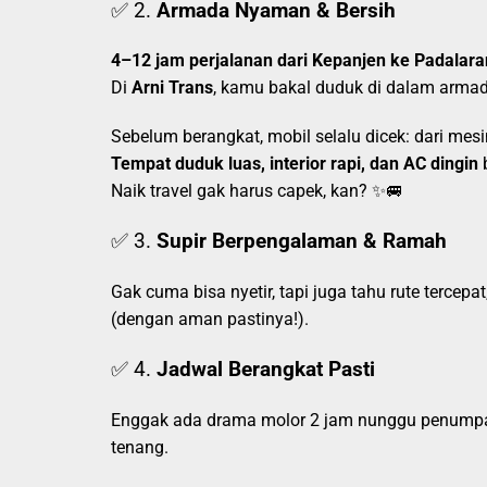
✅ 2.
Armada Nyaman & Bersih
4–12 jam perjalanan dari Kepanjen ke Padalara
Di
Arni Trans
, kamu bakal duduk di dalam arma
Sebelum berangkat, mobil selalu dicek: dari mesi
Tempat duduk luas, interior rapi, dan AC dingin
b
Naik travel gak harus capek, kan? ✨🚐
✅ 3.
Supir Berpengalaman & Ramah
Gak cuma bisa nyetir, tapi juga tahu rute tercep
(dengan aman pastinya!).
✅ 4.
Jadwal Berangkat Pasti
Enggak ada drama molor 2 jam nunggu penumpa
tenang.