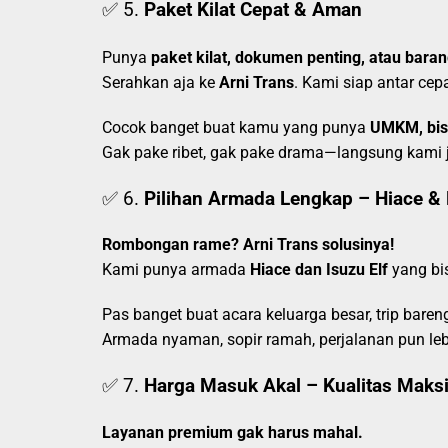
✅ 5.
Paket Kilat Cepat & Aman
Punya
paket kilat, dokumen penting, atau bar
Serahkan aja ke
Arni Trans
. Kami siap antar cep
Cocok banget buat kamu yang punya
UMKM, bis
Gak pake ribet, gak pake drama—langsung kami 
✅ 6.
Pilihan Armada Lengkap – Hiace & 
Rombongan rame? Arni Trans solusinya!
Kami punya armada
Hiace dan Isuzu Elf
yang b
Pas banget buat acara keluarga besar, trip bare
Armada nyaman, sopir ramah, perjalanan pun leb
✅ 7.
Harga Masuk Akal – Kualitas Maks
Layanan premium gak harus mahal.