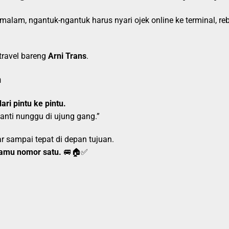
malam, ngantuk-ngantuk harus nyari ojek online ke terminal, r
travel bareng
Arni Trans
.
n
ari pintu ke pintu.
nanti nunggu di ujung gang.”
 sampai tepat di depan tujuan.
amu nomor satu.
🚐🏠✅