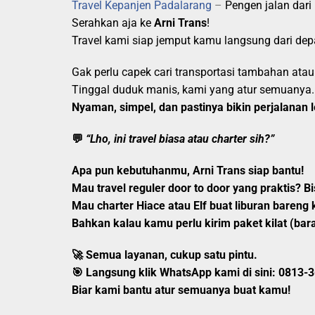
Travel Kepanjen Padalarang
–
Pengen jalan dari
Serahkan aja ke
Arni Trans
!
Travel kami siap jemput kamu langsung dari dep
Gak perlu capek cari transportasi tambahan atau
Tinggal duduk manis, kami yang atur semuanya.
Nyaman, simpel, dan pastinya bikin perjalanan l
💬
“Lho, ini travel biasa atau charter sih?”
Apa pun kebutuhanmu,
Arni Trans siap bantu
!
Mau
travel reguler door to door
yang praktis? Bi
Mau
charter Hiace atau Elf
buat liburan bareng 
Bahkan kalau kamu perlu
kirim paket kilat
(bara
🚀 Semua layanan, cukup satu pintu.
🎯
Langsung klik WhatsApp kami di sini:
0813-3
Biar kami bantu atur semuanya buat kamu!