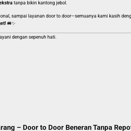
ekstra
tanpa bikin kantong jebol.
esional, sampai layanan door to door—semuanya kami kasih den
et!
🚐✨
ayani dengan sepenuh hati.
arang – Door to Door Beneran Tanpa Repo