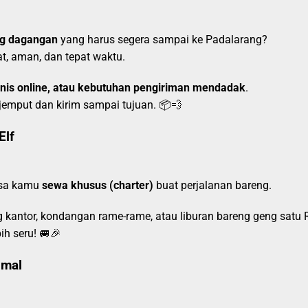
ang dagangan
yang harus segera sampai ke Padalarang?
at, aman, dan tepat waktu.
nis online, atau kebutuhan pengiriman mendadak
.
jemput dan kirim sampai tujuan. 📦💨
Elf
isa kamu
sewa khusus (charter)
buat perjalanan bareng.
ng kantor, kondangan rame-rame, atau liburan bareng geng satu 
ih seru! 🚐🎉
imal