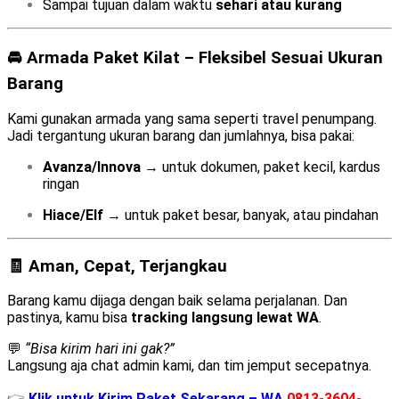
Sampai tujuan dalam waktu
sehari atau kurang
🚘 Armada Paket Kilat – Fleksibel Sesuai Ukuran
Barang
Kami gunakan armada yang sama seperti travel penumpang.
Jadi tergantung ukuran barang dan jumlahnya, bisa pakai:
Avanza/Innova
→ untuk dokumen, paket kecil, kardus
ringan
Hiace/Elf
→ untuk paket besar, banyak, atau pindahan
🧾 Aman, Cepat, Terjangkau
Barang kamu dijaga dengan baik selama perjalanan. Dan
pastinya, kamu bisa
tracking langsung lewat WA
.
💬
“Bisa kirim hari ini gak?”
Langsung aja chat admin kami, dan tim jemput secepatnya.
👉
Klik untuk Kirim Paket Sekarang – WA
0813-3604-