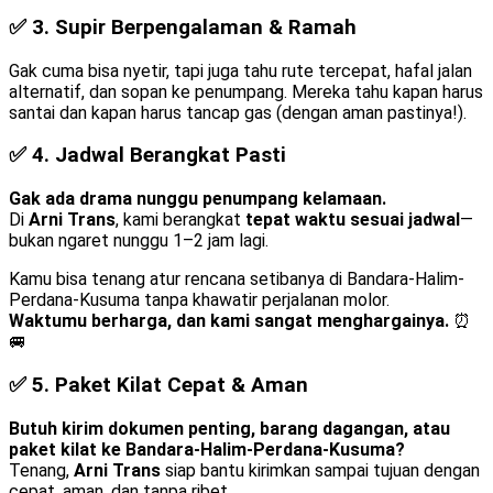
✅ 3.
Supir Berpengalaman & Ramah
Gak cuma bisa nyetir, tapi juga tahu rute tercepat, hafal jalan
alternatif, dan sopan ke penumpang. Mereka tahu kapan harus
santai dan kapan harus tancap gas (dengan aman pastinya!).
✅ 4.
Jadwal Berangkat Pasti
Gak ada drama nunggu penumpang kelamaan.
Di
Arni Trans
, kami berangkat
tepat waktu sesuai jadwal
—
bukan ngaret nunggu 1–2 jam lagi.
Kamu bisa tenang atur rencana setibanya di Bandara-Halim-
Perdana-Kusuma tanpa khawatir perjalanan molor.
Waktumu berharga, dan kami sangat menghargainya.
⏰
🚐
✅ 5.
Paket Kilat Cepat & Aman
Butuh kirim dokumen penting, barang dagangan, atau
paket kilat ke Bandara-Halim-Perdana-Kusuma?
Tenang,
Arni Trans
siap bantu kirimkan sampai tujuan dengan
cepat, aman, dan tanpa ribet.