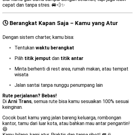
cepat dan tanpa stres. 🚐💨✨
🕓 Berangkat Kapan Saja – Kamu yang Atur
Dengan sistem charter, kamu bisa:
Tentukan
waktu berangkat
Pilih
titik jemput
dan
titik antar
Minta berhenti di rest area, rumah makan, atau tempat
wisata
Jalan santai tanpa nunggu penumpang lain
Rute perjalanan? Bebas!
Di
Arni Trans
, semua rute bisa kamu sesuaikan 100% sesuai
keinginan.
Cocok buat kamu yang jalan bareng keluarga, rombongan
kantor, tamu dari luar kota, atau bahkan mau antar pengantin!
😄
Kamu bilang, kami atur. Praktis dan tanpa ribet! 🚐🎉