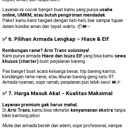
Layanan ini cocok banget buat kamu yang punya
usaha
online, UMKM, atau butuh pengiriman mendadak
.
Paket kamu kami tangani dengan hati-hati, biar sampai tujuan
dalam kondisi aman dan tepat waktu. 📦🚐✨
✅ 6.
Pilihan Armada Lengkap – Hiace & Elf
Rombongan rame? Arni Trans solusinya!
Kami punya armada
Hiace dan Isuzu Elf
yang bisa kamu
sewa
khusus (charter)
buat perjalanan bareng.
Pas banget buat acara keluarga besar, trip bareng kantor,
kondangan rame-rame, atau liburan bareng geng satu RT.
Armada nyaman, sopir ramah, perjalanan pun lebih seru! 🚐🎉
✅ 7.
Harga Masuk Akal – Kualitas Maksimal
Layanan premium gak harus mahal.
Di
Arni Trans
, kamu bisa nikmatin
kenyamanan ekstra
tanpa
bikin kantong jebol.
Mulai dari armada bersih dan adem, sopir profesional, sampai