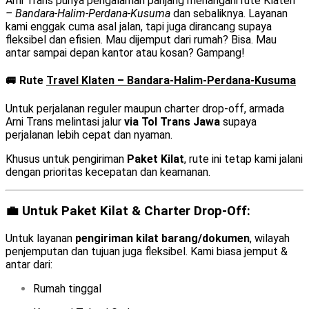
Arni Trans punya pengalaman panjang menangani rute Klaten
– Bandara-Halim-Perdana-Kusuma
dan sebaliknya. Layanan
kami enggak cuma asal jalan, tapi juga dirancang supaya
fleksibel dan efisien. Mau dijemput dari rumah? Bisa. Mau
antar sampai depan kantor atau kosan? Gampang!
🚐 Rute
Travel Klaten – Bandara-Halim-Perdana-Kusuma
Untuk perjalanan reguler maupun charter drop-off, armada
Arni Trans melintasi jalur
via Tol Trans Jawa
supaya
perjalanan lebih cepat dan nyaman.
Khusus untuk pengiriman
Paket Kilat
, rute ini tetap kami jalani
dengan prioritas kecepatan dan keamanan.
💼 Untuk Paket Kilat & Charter Drop-Off:
Untuk layanan
pengiriman kilat barang/dokumen
, wilayah
penjemputan dan tujuan juga fleksibel. Kami biasa jemput &
antar dari:
Rumah tinggal