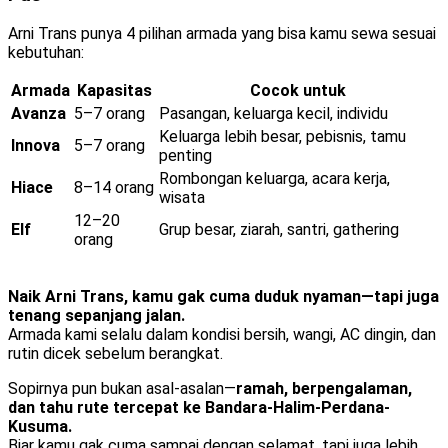
Arni Trans punya 4 pilihan armada yang bisa kamu sewa sesuai
kebutuhan:
Armada
Kapasitas
Cocok untuk
Avanza
5–7 orang
Pasangan, keluarga kecil, individu
Keluarga lebih besar, pebisnis, tamu
Innova
5–7 orang
penting
Rombongan keluarga, acara kerja,
Hiace
8–14 orang
wisata
12–20
Elf
Grup besar, ziarah, santri, gathering
orang
Naik Arni Trans, kamu gak cuma duduk nyaman—tapi juga
tenang sepanjang jalan.
Armada kami selalu dalam kondisi bersih, wangi, AC dingin, dan
rutin dicek sebelum berangkat.
Sopirnya pun bukan asal-asalan—
ramah, berpengalaman,
dan tahu rute tercepat ke Bandara-Halim-Perdana-
Kusuma.
Biar kamu gak cuma sampai dengan selamat, tapi juga lebih