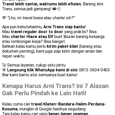
Travel lebih santai, waktumu lebih efisien.
Bareng Arni
Trans, semua jadi gampang! 🚐💨
💬
“Lho, ini travel biasa atau charter sih?”
Apa pun kebutuhanmu,
Arni Trans siap bantu
!
Mau
travel reguler door to door
yang praktis? Bisa.
Mau
charter Hiace atau Elf
buat liburan bareng keluarga
atau rombongan kerja? Bisa banget.
Bahkan kalau kamu perlu
kirim paket kilat
(barang atau
dokumen penting), kami juga siap kirim dengan aman dan
tepat waktu.
🚀 Semua layanan, cukup satu pintu.
🎯
Langsung klik WhatsApp kami di sini:
0813-3604-0403
Biar kami bantu atur semuanya buat kamu!
Kenapa Harus Arni Trans? Ini 7 Alasan
Gak Perlu Pindah ke Lain Hati!
Kalau cuma cari
travel Klaten–Bandara-Halim-Perdana-
Kusuma
, mungkin di Google hasilnya segudang.
Tapi kalau kamu cari yang
bener-bener nyaman
,