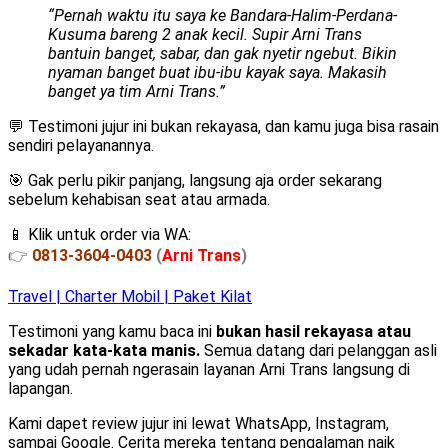
“Pernah waktu itu saya ke Bandara-Halim-Perdana-
Kusuma bareng 2 anak kecil. Supir Arni Trans
bantuin banget, sabar, dan gak nyetir ngebut. Bikin
nyaman banget buat ibu-ibu kayak saya. Makasih
banget ya tim Arni Trans.”
💬 Testimoni jujur ini bukan rekayasa, dan kamu juga bisa rasain
sendiri pelayanannya.
🎯 Gak perlu pikir panjang, langsung aja order sekarang
sebelum kehabisan seat atau armada.
📱 Klik untuk order via WA:
👉
0813-3604-0403
(
Arni Trans
)
Travel | Charter Mobil | Paket Kilat
Testimoni yang kamu baca ini
bukan hasil rekayasa atau
sekadar kata-kata manis.
Semua datang dari pelanggan asli
yang udah pernah ngerasain layanan Arni Trans langsung di
lapangan.
Kami dapet review jujur ini lewat WhatsApp, Instagram,
sampai Google. Cerita mereka tentang pengalaman naik