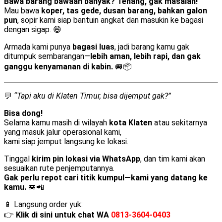
Bawa barang bawaan banyak? Tenang, gak masalah!
Mau bawa
koper, tas gede, dusan barang, bahkan galon
pun
, sopir kami siap bantuin angkat dan masukin ke bagasi
dengan sigap. 😄
Armada kami punya
bagasi luas
, jadi barang kamu gak
ditumpuk sembarangan—
lebih aman, lebih rapi, dan gak
ganggu kenyamanan di kabin.
🚐📦
💬
“Tapi aku di Klaten Timur, bisa dijemput gak?”
Bisa dong!
Selama kamu masih di wilayah
kota Klaten
atau sekitarnya
yang masuk jalur operasional kami,
kami siap jemput langsung ke lokasi.
Tinggal
kirim pin lokasi via WhatsApp
, dan tim kami akan
sesuaikan rute penjemputannya.
Gak perlu repot cari titik kumpul—kami yang datang ke
kamu.
🚐📲
📱 Langsung order yuk:
👉
Klik di sini untuk chat WA
0813-3604-0403