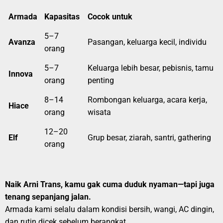
Armada
Kapasitas
Cocok untuk
5–7
Avanza
Pasangan, keluarga kecil, individu
orang
5–7
Keluarga lebih besar, pebisnis, tamu
Innova
orang
penting
8–14
Rombongan keluarga, acara kerja,
Hiace
orang
wisata
12–20
Elf
Grup besar, ziarah, santri, gathering
orang
Naik Arni Trans, kamu gak cuma duduk nyaman—tapi juga
tenang sepanjang jalan.
Armada kami selalu dalam kondisi bersih, wangi, AC dingin,
dan rutin dicek sebelum berangkat.