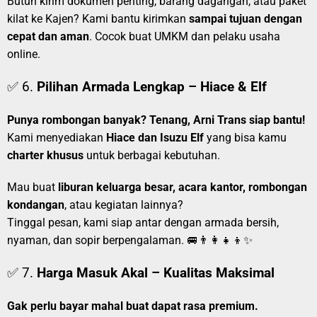
Butuh kirim dokumen penting, barang dagangan, atau paket
kilat ke Kajen? Kami bantu kirimkan
sampai tujuan dengan
cepat dan aman
. Cocok buat UMKM dan pelaku usaha
online.
✅ 6.
Pilihan Armada Lengkap – Hiace & Elf
Punya rombongan banyak? Tenang, Arni Trans siap bantu!
Kami menyediakan
Hiace dan Isuzu Elf
yang bisa kamu
charter khusus
untuk berbagai kebutuhan.
Mau buat
liburan keluarga besar, acara kantor, rombongan
kondangan
, atau kegiatan lainnya?
Tinggal pesan, kami siap antar dengan armada bersih,
nyaman, dan sopir berpengalaman. 🚐👨‍👩‍👧‍👦✨
✅ 7.
Harga Masuk Akal – Kualitas Maksimal
Gak perlu bayar mahal buat dapat rasa premium.