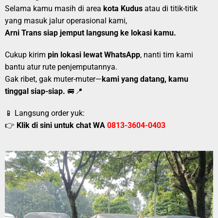
Selama kamu masih di area
kota Kudus
atau di titik-titik
yang masuk jalur operasional kami,
Arni Trans siap jemput langsung ke lokasi kamu.
Cukup kirim
pin lokasi lewat WhatsApp
, nanti tim kami
bantu atur rute penjemputannya.
Gak ribet, gak muter-muter—
kami yang datang, kamu
tinggal siap-siap.
🚐📍
📱 Langsung order yuk:
👉
Klik di sini untuk chat WA
0813-3604-0403