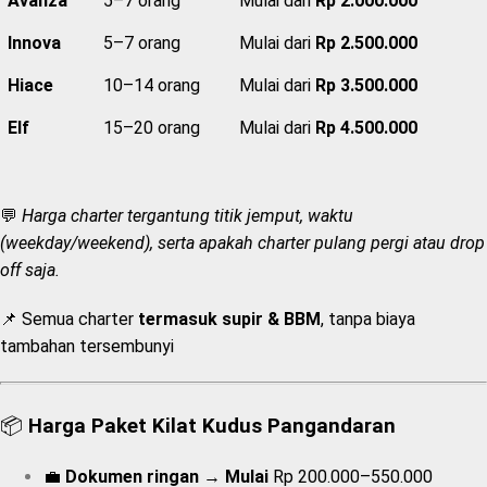
Avanza
5–7 orang
Mulai dari
Rp 2.000.000
Innova
5–7 orang
Mulai dari
Rp 2.500.000
Hiace
10–14 orang
Mulai dari
Rp 3.500.000
Elf
15–20 orang
Mulai dari
Rp 4.500.000
💬
Harga charter tergantung titik jemput, waktu
(weekday/weekend), serta apakah charter pulang pergi atau drop
off saja.
📌 Semua charter
termasuk supir & BBM
, tanpa biaya
tambahan tersembunyi
📦
Harga Paket Kilat Kudus Pangandaran
💼
Dokumen ringan
→
Mulai
Rp 200.000–550.000