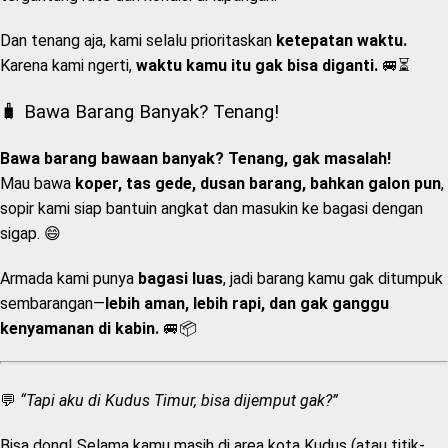
Dan tenang aja, kami selalu prioritaskan
ketepatan waktu.
Karena kami ngerti,
waktu kamu itu gak bisa diganti.
🚐⏳
🧳 Bawa Barang Banyak? Tenang!
Bawa barang bawaan banyak? Tenang, gak masalah!
Mau bawa
koper, tas gede, dusan barang, bahkan galon pun
,
sopir kami siap bantuin angkat dan masukin ke bagasi dengan
sigap. 😄
Armada kami punya
bagasi luas
, jadi barang kamu gak ditumpuk
sembarangan—
lebih aman, lebih rapi, dan gak ganggu
kenyamanan di kabin.
🚐📦
💬
“Tapi aku di Kudus Timur, bisa dijemput gak?”
Bisa dong! Selama kamu masih di area kota Kudus (atau titik-