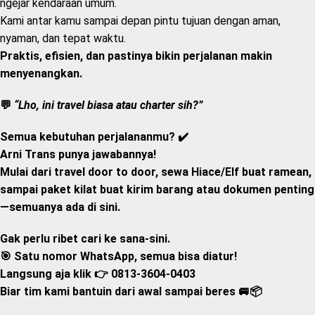
ngejar kendaraan umum.
Kami antar kamu sampai depan pintu tujuan dengan aman,
nyaman, dan tepat waktu.
Praktis, efisien, dan pastinya bikin perjalanan makin
menyenangkan.
💬
“Lho, ini travel biasa atau charter sih?”
Semua kebutuhan perjalananmu? ✔️
Arni Trans
punya jawabannya!
Mulai dari
travel door to door
,
sewa Hiace/Elf
buat ramean,
sampai
paket kilat
buat kirim barang atau dokumen penting
—semuanya ada di sini.
Gak perlu ribet cari ke sana-sini.
🎯
Satu nomor WhatsApp, semua bisa diatur!
Langsung aja klik 👉
0813-3604-0403
Biar tim kami bantuin dari awal sampai beres 🚐📦