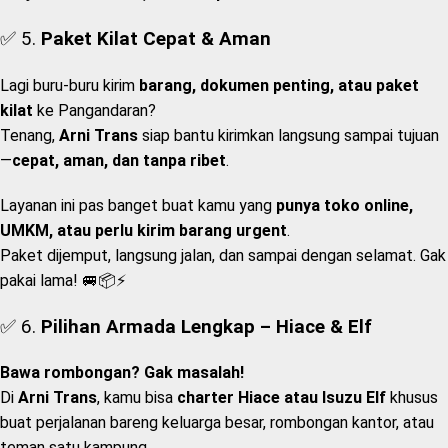
✅ 5.
Paket Kilat Cepat & Aman
Lagi buru-buru kirim
barang, dokumen penting, atau paket
kilat
ke Pangandaran?
Tenang,
Arni Trans
siap bantu kirimkan langsung sampai tujuan
—
cepat, aman, dan tanpa ribet
.
Layanan ini pas banget buat kamu yang
punya toko online,
UMKM, atau perlu kirim barang urgent
.
Paket dijemput, langsung jalan, dan sampai dengan selamat. Gak
pakai lama! 🚐📦⚡
✅ 6.
Pilihan Armada Lengkap – Hiace & Elf
Bawa rombongan? Gak masalah!
Di
Arni Trans
, kamu bisa
charter Hiace atau Isuzu Elf
khusus
buat perjalanan bareng keluarga besar, rombongan kantor, atau
teman satu kampung.