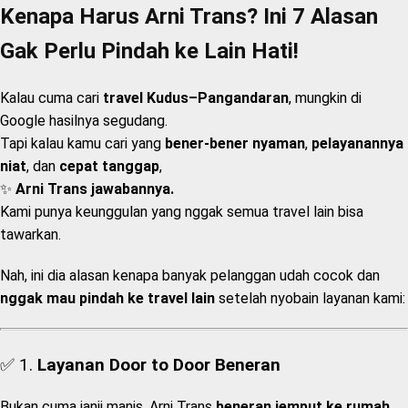
Kenapa Harus Arni Trans? Ini 7 Alasan
Gak Perlu Pindah ke Lain Hati!
Kalau cuma cari
travel Kudus–Pangandaran
, mungkin di
Google hasilnya segudang.
Tapi kalau kamu cari yang
bener-bener nyaman
,
pelayanannya
niat
, dan
cepat tanggap
,
✨
Arni Trans jawabannya.
Kami punya keunggulan yang nggak semua travel lain bisa
tawarkan.
Nah, ini dia alasan kenapa banyak pelanggan udah cocok dan
nggak mau pindah ke travel lain
setelah nyobain layanan kami:
✅ 1.
Layanan Door to Door Beneran
Bukan cuma janji manis, Arni Trans
beneran jemput ke rumah