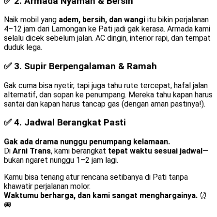
✅ 2.
Armada Nyaman & Bersih
Naik mobil yang
adem, bersih, dan wangi
itu bikin perjalanan
4–12 jam dari Lamongan ke Pati jadi gak kerasa. Armada kami
selalu dicek sebelum jalan. AC dingin, interior rapi, dan tempat
duduk lega.
✅ 3.
Supir Berpengalaman & Ramah
Gak cuma bisa nyetir, tapi juga tahu rute tercepat, hafal jalan
alternatif, dan sopan ke penumpang. Mereka tahu kapan harus
santai dan kapan harus tancap gas (dengan aman pastinya!).
✅ 4.
Jadwal Berangkat Pasti
Gak ada drama nunggu penumpang kelamaan.
Di
Arni Trans
, kami berangkat
tepat waktu sesuai jadwal
—
bukan ngaret nunggu 1–2 jam lagi.
Kamu bisa tenang atur rencana setibanya di Pati tanpa
khawatir perjalanan molor.
Waktumu berharga, dan kami sangat menghargainya.
⏰
🚐