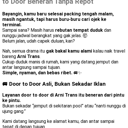
to Door Beneran Tanpa Repot
Bayangin, kamu baru selesai packing tengah malam,
masih ngantuk, tapi harus buru-buru cari ojek ke
terminal.
Sampai sana? Masih harus
rebutan tempat duduk
dan
nunggu jadwal berangkat yang gak jelas. 🤯
Belum jalan, udah capek duluan, kan?
Nah, semua drama itu
gak bakal kamu alami
kalau naik travel
bareng
Arni Trans
.
Cukup duduk manis di rumah, kami yang datang jemput dan
antar langsung sampai tujuan.
Simple, nyaman, dan bebas ribet.
🚐✨
🚐 Door to Door Asli, Bukan Sekadar Iklan
Layanan door to door di Arni Trans itu beneran dari pintu
ke pintu.
Bukan sekadar “jemput di sekitaran pool” atau “nanti nunggu di
ujung gang.”
Kami datang langsung ke alamat kamu, dan antar sampai
tepat di depan tujuan.