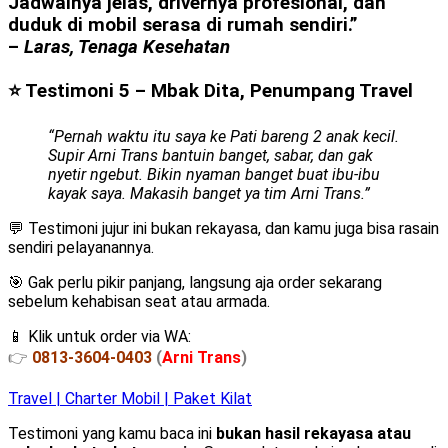
Jadwalnya jelas, drivernya profesional, dan
duduk di mobil serasa di rumah sendiri.”
–
Laras, Tenaga Kesehatan
⭐ Testimoni 5 – Mbak Dita, Penumpang Travel
“Pernah waktu itu saya ke Pati bareng 2 anak kecil.
Supir Arni Trans bantuin banget, sabar, dan gak
nyetir ngebut. Bikin nyaman banget buat ibu-ibu
kayak saya. Makasih banget ya tim Arni Trans.”
💬 Testimoni jujur ini bukan rekayasa, dan kamu juga bisa rasain
sendiri pelayanannya.
🎯 Gak perlu pikir panjang, langsung aja order sekarang
sebelum kehabisan seat atau armada.
📱 Klik untuk order via WA:
👉
0813-3604-0403
(
Arni Trans
)
Travel | Charter Mobil | Paket Kilat
Testimoni yang kamu baca ini
bukan hasil rekayasa atau