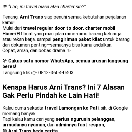
💬
“Lho, ini travel biasa atau charter sih?”
Tenang,
Arni Trans
siap penuhi semua kebutuhan perjalanan
kamu!
Mulai dari
travel reguler door to door
,
charter mobil
Hiace/Elf
buat yang mau jalan rame-rame bareng keluarga
atau rekan kerja, sampai
pengiriman paket kilat
untuk barang
dan dokumen penting—semuanya bisa kamu andalkan.
Cepat, aman, dan bebas drama. ✨
🎯
Cukup satu nomor WhatsApp, semua urusan langsung
beres!
Langsung klik 👉
0813-3604-0403
Kenapa Harus Arni Trans? Ini 7 Alasan
Gak Perlu Pindah ke Lain Hati!
Kalau cuma sekadar
travel Lamongan ke Pati
, sih, di Google
memang banyak.
Tapi kalau kamu cari yang
serius ngurusin pelanggan
,
armadanya nyaman
, dan
adminnya fast respon
,
🟢
Arni Trans beda cerita.