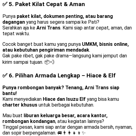
✅ 5.
Paket Kilat Cepat & Aman
Punya
paket kilat, dokumen penting, atau barang
dagangan
yang harus segera sampai ke Pati?
Serahkan aja ke
Arni Trans
. Kami siap antar cepat, aman, dan
tepat waktu.
Cocok banget buat kamu yang punya
UMKM, bisnis online,
atau kebutuhan pengiriman mendadak
.
Gak pake ribet, gak pake drama—langsung kami jemput dan
kirim sampai tujuan. 📦💨
✅ 6.
Pilihan Armada Lengkap – Hiace & Elf
Punya rombongan banyak? Tenang, Arni Trans siap
bantu!
Kami menyediakan
Hiace dan Isuzu Elf
yang bisa kamu
charter khusus
untuk berbagai kebutuhan.
Mau buat
liburan keluarga besar, acara kantor,
rombongan kondangan
, atau kegiatan lainnya?
Tinggal pesan, kami siap antar dengan armada bersih, nyaman,
dan sopir berpengalaman. 🚐👨‍👩‍👧‍👦✨