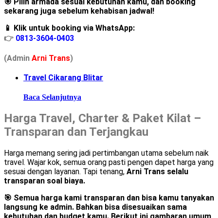
🎯 Pilih armada sesuai kebutuhan kamu, dan booking
sekarang juga sebelum kehabisan jadwal!
📱 Klik untuk booking via WhatsApp:
👉
0813-3604-0403
(Admin
A
r
ni Trans
)
Travel Cikarang Blitar
Baca Selanjutnya
Harga Travel, Charter & Paket Kilat –
Transparan dan Terjangkau
Harga memang sering jadi pertimbangan utama sebelum naik
travel. Wajar kok, semua orang pasti pengen dapet harga yang
sesuai dengan layanan. Tapi tenang,
Arni Trans selalu
transparan soal biaya.
🎯
Semua harga kami transparan dan bisa kamu tanyakan
langsung ke admin.
Bahkan bisa disesuaikan sama
kebutuhan dan budget kamu. Berikut ini gambaran umum