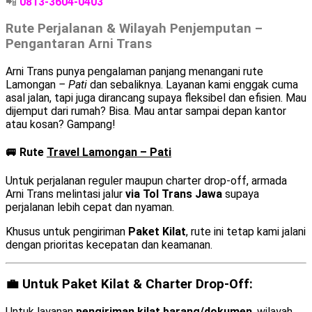
📲
0813-3604-0403
Rute Perjalanan & Wilayah Penjemputan –
Pengantaran Arni Trans
Arni Trans punya pengalaman panjang menangani rute
Lamongan
– Pati
dan sebaliknya. Layanan kami enggak cuma
asal jalan, tapi juga dirancang supaya fleksibel dan efisien. Mau
dijemput dari rumah? Bisa. Mau antar sampai depan kantor
atau kosan? Gampang!
🚐 Rute
Travel Lamongan – Pati
Untuk perjalanan reguler maupun charter drop-off, armada
Arni Trans melintasi jalur
via Tol Trans Jawa
supaya
perjalanan lebih cepat dan nyaman.
Khusus untuk pengiriman
Paket Kilat
, rute ini tetap kami jalani
dengan prioritas kecepatan dan keamanan.
💼 Untuk Paket Kilat & Charter Drop-Off:
Untuk layanan
pengiriman kilat barang/dokumen
, wilayah