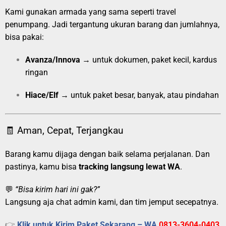
Kami gunakan armada yang sama seperti travel
penumpang. Jadi tergantung ukuran barang dan jumlahnya,
bisa pakai:
Avanza/Innova
→ untuk dokumen, paket kecil, kardus
ringan
Hiace/Elf
→ untuk paket besar, banyak, atau pindahan
🧾 Aman, Cepat, Terjangkau
Barang kamu dijaga dengan baik selama perjalanan. Dan
pastinya, kamu bisa
tracking langsung lewat WA
.
💬
“Bisa kirim hari ini gak?”
Langsung aja chat admin kami, dan tim jemput secepatnya.
👉
Klik untuk Kirim Paket Sekarang – WA
0813-3604-0403