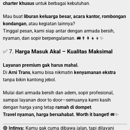
charter khusus
untuk berbagai kebutuhan.
Mau buat
liburan keluarga besar, acara kantor, rombongan
kondangan
, atau kegiatan lainnya?
Tinggal pesan, kami siap antar dengan armada bersih,
nyaman, dan sopir berpengalaman. 🚐👨‍👩‍👧‍👦✨
✅ 7.
Harga Masuk Akal – Kualitas Maksimal
Layanan premium gak harus mahal.
Di
Arni Trans
, kamu bisa nikmatin
kenyamanan ekstra
tanpa bikin kantong jebol.
Mulai dari armada bersih dan adem, sopir profesional,
sampai layanan door to door—semuanya kami kasih
dengan harga yang tetap
ramah di dompet
.
Travel nyaman, harga bersahabat. Worth it banget!
🚐✨
🟢
Intinya:
Kamu gak cuma dibawa jalan, tapi dilayani