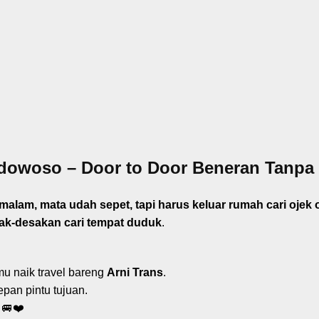
dowoso – Door to Door Beneran Tanpa
lam, mata udah sepet, tapi harus keluar rumah cari ojek on
ak-desakan cari tempat duduk
.
u naik travel bareng
Arni Trans
.
pan pintu tujuan.
🚐❤️