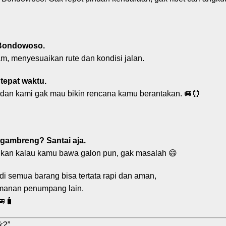
 Bondowoso.
m, menyesuaikan rute dan kondisi jalan.
tepat waktu.
 dan kami gak mau bikin rencana kamu berantakan. 🚐⏰
egambreng? Santai aja.
hkan kalau kamu bawa galon pun, gak masalah 😄
adi semua barang bisa tertata rapi dan aman,
amanan penumpang lain.
🧳
k?”