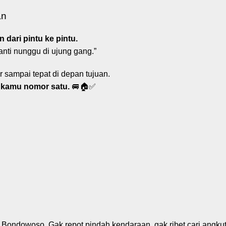
an
 dari pintu ke pintu.
anti nunggu di ujung gang.”
 sampai tepat di depan tujuan.
 kamu nomor satu.
🚐🏠✅
 Bondowoso. Gak repot pindah kendaraan, gak ribet cari angku