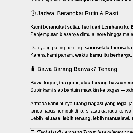
🕓 Jadwal Berangkat Rutin & Pasti
Kami berangkat setiap hari dari Lembang ke
Penjemputan biasanya dimulai sore hingga mala
Dan yang paling penting:
kami selalu berusaha 
Karena kami paham,
waktu kamu itu berharga
,
🧳 Bawa Barang Banyak? Tenang!
Bawa koper, tas gede, atau barang bawaan s
Supir kami siap bantuin masukin ke bagasi—ba
Armada kami punya
ruang bagasi yang lega
, j
tanpa harus numpuk di kursi atau ganggu keny
Lebih leluasa, lebih tenang, lebih manusiawi.

💬
“Tapi aku di Lembang Timur, bisa dijemput ga