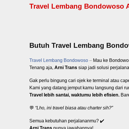
Travel Lembang Bondowoso Ama
Butuh Travel Lembang Bondow
Travel Lembang Bondowoso
–
Mau ke Bondowo
Tenang aja,
Arni Trans
siap jadi solusi perjala
Gak perlu bingung cari ojek ke terminal atau cap
Kami yang datang jemput kamu langsung dari ru
Travel lebih santai, waktumu lebih efisien.
Bare
💬
“Lho, ini travel biasa atau charter sih?”
Semua kebutuhan perjalananmu? ✔️
Arni Trans
punya jawabannya!