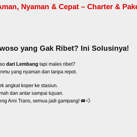
n, Nyaman & Cepat – Charter & Paket 
oso yang Gak Ribet? Ini Solusinya!
so
dari Lembang
tapi males ribet?
nanmu yang nyaman dan tanpa repot.
ek angkat koper ke stasiun.
mah dan antar sampai tujuan.
ng Arni Trans, semua jadi gampang! 🚐💨