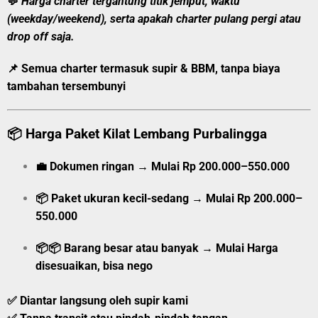
💬
Harga charter tergantung titik jemput, waktu
(weekday/weekend), serta apakah charter pulang pergi atau
drop off saja.
📌 Semua charter
termasuk supir & BBM
, tanpa biaya
tambahan tersembunyi
📦
Harga Paket Kilat Lembang Purbalingga
💼
Dokumen ringan
→
Mulai
Rp 200.000–550.000
📦
Paket ukuran kecil-sedang
→
Mulai
Rp 200.000–
550.000
📦📦
Barang besar atau banyak
→
Mulai
Harga
disesuaikan, bisa nego
✅ Diantar langsung oleh supir kami