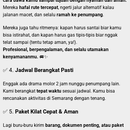
cara bawa kamu sampai tujuan dengan nyaman dan aman.
Mereka
hafal rute tercepat
, ngerti jalur alternatif kalau
jalanan macet, dan selalu
ramah ke penumpang
.
Mereka juga tahu ritmenya: kapan harus santai biar kamu
bisa istirahat, dan kapan harus gas tipis-tipis biar nggak
telat sampai (tentu tetap aman, ya!).
Profesional, berpengalaman, dan selalu utamakan
kenyamananmu.
🚐✨
✅ 4.
Jadwal Berangkat Pasti
Enggak ada drama molor 2 jam nunggu penumpang lain.
Kami berangkat
tepat waktu
sesuai jadwal. Kamu bisa
rencanakan aktivitas di Semarang dengan tenang.
✅ 5.
Paket Kilat Cepat & Aman
Lagi buru-buru kirim
barang, dokumen penting, atau paket