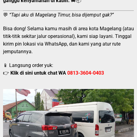
ganggu kenyamanan di kabin.
🚐📦
💬
“Tapi aku di Magelang Timur, bisa dijemput gak?”
Bisa dong! Selama kamu masih di area kota Magelang (atau
titik-titik sekitar jalur operasional), kami siap layani. Tinggal
kirim pin lokasi via WhatsApp, dan kami yang atur rute
jemputannya.
📱 Langsung order yuk:
👉
Klik di sini untuk chat WA
0813-3604-0403