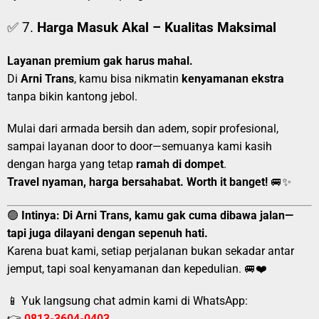
✅ 7.
Harga Masuk Akal – Kualitas Maksimal
Layanan premium gak harus mahal.
Di
Arni Trans
, kamu bisa nikmatin
kenyamanan ekstra
tanpa bikin kantong jebol.
Mulai dari armada bersih dan adem, sopir profesional,
sampai layanan door to door—semuanya kami kasih
dengan harga yang tetap
ramah di dompet
.
Travel nyaman, harga bersahabat. Worth it banget!
🚐✨
🟢
Intinya:
Di Arni Trans, kamu gak cuma dibawa jalan—
tapi juga dilayani dengan sepenuh hati.
Karena buat kami, setiap perjalanan bukan sekadar antar
jemput, tapi soal kenyamanan dan kepedulian. 🚐❤️
📱 Yuk langsung chat admin kami di WhatsApp:
👉
0813-3604-0403