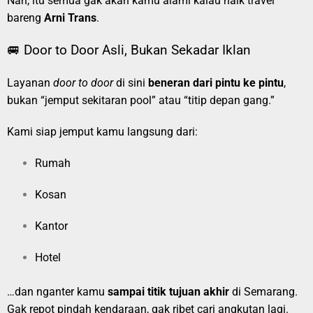
Nah, itu semua gak akan kamu alami kalau naik travel
bareng
Arni Trans
.
🚐 Door to Door Asli, Bukan Sekadar Iklan
Layanan
door to door
di sini
beneran dari pintu ke pintu
,
bukan “jemput sekitaran pool” atau “titip depan gang.”
Kami siap jemput kamu langsung dari:
Rumah
Kosan
Kantor
Hotel
…dan nganter kamu
sampai titik tujuan akhir
di Semarang.
Gak repot pindah kendaraan, gak ribet cari angkutan lagi.