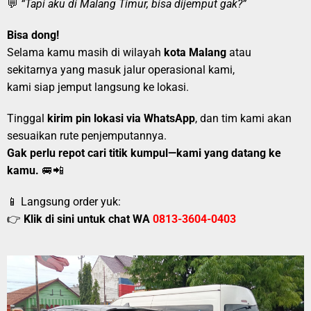
💬
“Tapi aku di Malang Timur, bisa dijemput gak?”
Bisa dong!
Selama kamu masih di wilayah
kota Malang
atau
sekitarnya yang masuk jalur operasional kami,
kami siap jemput langsung ke lokasi.
Tinggal
kirim pin lokasi via WhatsApp
, dan tim kami akan
sesuaikan rute penjemputannya.
Gak perlu repot cari titik kumpul—kami yang datang ke
kamu.
🚐📲
📱 Langsung order yuk:
👉
Klik di sini untuk chat WA
0813-3604-0403