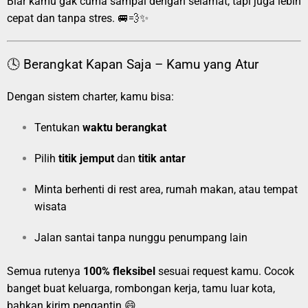
Biar kamu gak cuma sampai dengan selamat, tapi juga lebih
cepat dan tanpa stres. 🚐💨✨
🕓 Berangkat Kapan Saja – Kamu yang Atur
Dengan sistem charter, kamu bisa:
Tentukan
waktu berangkat
Pilih
titik jemput
dan
titik antar
Minta berhenti di rest area, rumah makan, atau tempat
wisata
Jalan santai tanpa nunggu penumpang lain
Semua rutenya
100% fleksibel
sesuai request kamu. Cocok
banget buat keluarga, rombongan kerja, tamu luar kota,
bahkan kirim pengantin 😄