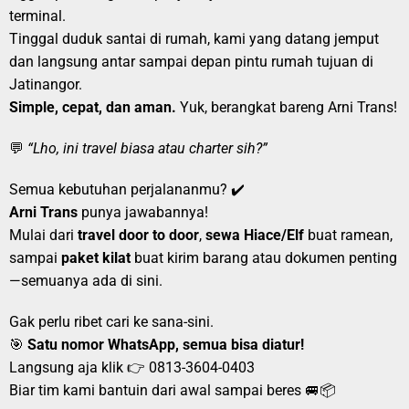
terminal.
Tinggal duduk santai di rumah, kami yang datang jemput
dan langsung antar sampai depan pintu rumah tujuan di
Jatinangor.
Simple, cepat, dan aman.
Yuk, berangkat bareng Arni Trans!
💬
“Lho, ini travel biasa atau charter sih?”
Semua kebutuhan perjalananmu? ✔️
Arni Trans
punya jawabannya!
Mulai dari
travel door to door
,
sewa Hiace/Elf
buat ramean,
sampai
paket kilat
buat kirim barang atau dokumen penting
—semuanya ada di sini.
Gak perlu ribet cari ke sana-sini.
🎯
Satu nomor WhatsApp, semua bisa diatur!
Langsung aja klik 👉
0813-3604-0403
Biar tim kami bantuin dari awal sampai beres 🚐📦