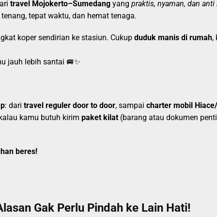
ari
travel Mojokerto–Sumedang
yang
praktis, nyaman, dan anti 
 tenang, tepat waktu, dan hemat tenaga.
ngkat koper sendirian ke stasiun. Cukup
duduk manis di rumah
,
u jauh lebih santai 🚐✨
ap
: dari
travel reguler door to door
, sampai
charter mobil Hiace/
 kalau kamu butuh kirim
paket kilat
(barang atau dokumen pentin
han beres!
Alasan Gak Perlu Pindah ke Lain Hati!