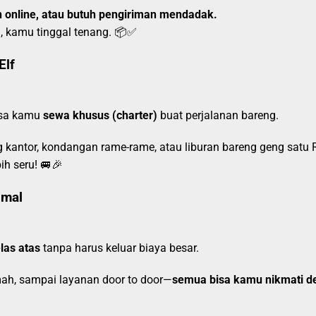
an online, atau butuh pengiriman mendadak.
, kamu tinggal tenang. 📦✅
Elf
isa kamu
sewa khusus (charter)
buat perjalanan bareng.
ng kantor, kondangan rame-rame, atau liburan bareng geng satu 
ih seru! 🚐🎉
imal
elas atas
tanpa harus keluar biaya besar.
mah, sampai layanan door to door—
semua bisa kamu nikmati d