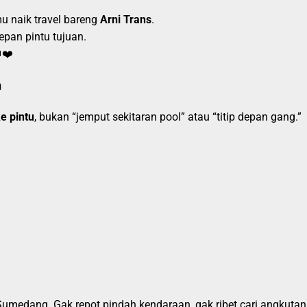
u naik travel bareng
Arni Trans
.
pan pintu tujuan.
❤️
n
e pintu
, bukan “jemput sekitaran pool” atau “titip depan gang.”
Sumedang. Gak repot pindah kendaraan, gak ribet cari angkutan