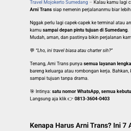
Travel Mojokerto Sumedang
–
Kalau kamu lagi c
Arni Trans
siap nemenin perjalananmu biar lebih
Nggak perlu lagi capek-capek ke terminal atau a
kamu
sampai depan pintu tujuan di Sumedang
.
Mudah, aman, dan pastinya bikin perjalanan kam
💬
“Lho, ini travel biasa atau charter sih?”
Tenang, Arni Trans punya
semua layanan lengk
bareng keluarga atau rombongan kerja. Bahkan,
sampai tujuan tanpa drama.
🎯 Intinya:
satu nomor WhatsApp, semua kebutu
Langsung aja klik 👉
0813-3604-0403
Kenapa Harus Arni Trans? Ini 7 