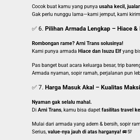
Cocok buat kamu yang punya
usaha kecil, jual
Gak perlu nunggu lama—kami jemput, kami kirim
✅ 6.
Pilihan Armada Lengkap – Hiace & 
Rombongan rame? Arni Trans solusinya!
Kami punya armada
Hiace dan Isuzu Elf
yang b
Pas banget buat acara keluarga besar, trip bare
Armada nyaman, sopir ramah, perjalanan pun leb
✅ 7.
Harga Masuk Akal – Kualitas Maks
Nyaman gak selalu mahal.
Di
Arni Trans
, kamu bisa dapet
fasilitas travel k
Mulai dari armada yang adem & bersih, sopir ra
Serius,
value-nya jauh di atas harganya!
🚐💯