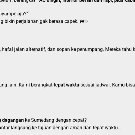
sebelum berangkat—
AC dingin, interior bersih dan rapi, plus kab
 nyampe aja?”
 bikin perjalanan gak berasa capek. 🚐✨
at, hafal jalan alternatif, dan sopan ke penumpang. Mereka tah
ng lain. Kami berangkat
tepat waktu
sesuai jadwal. Kamu bisa
ng dagangan
ke Sumedang dengan cepat?
antar langsung ke tujuan dengan aman dan tepat waktu.