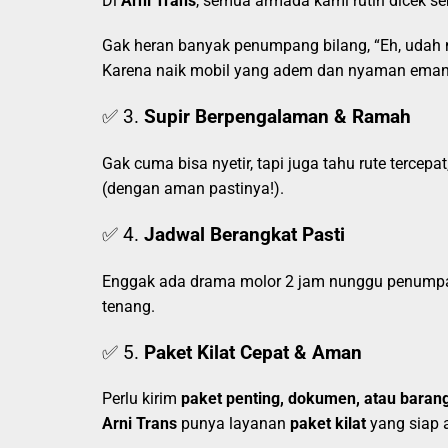
Di
Arni Trans
, semua armada kami rutin dicek 
Gak heran banyak penumpang bilang, “Eh, udah
Karena naik mobil yang adem dan nyaman emang
✅ 3.
Supir Berpengalaman & Ramah
Gak cuma bisa nyetir, tapi juga tahu rute tercep
(dengan aman pastinya!).
✅ 4.
Jadwal Berangkat Pasti
Enggak ada drama molor 2 jam nunggu penumpa
tenang.
✅ 5.
Paket Kilat Cepat & Aman
Perlu kirim
paket penting, dokumen, atau bara
Arni Trans
punya layanan
paket kilat
yang siap 