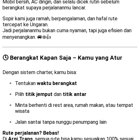
Mobil bersih, AC dingin, dan selalu dicek rutin sebelum
berangkat supaya perjalananmu lancar.
Sopir kami juga ramah, berpengalaman, dan hafal rute
tercepat ke Ungaran.
Jadi perjalananmu bukan cuma nyaman, tapi juga efisien dan
menyenangkan. 🚐❄️👍
🕓 Berangkat Kapan Saja – Kamu yang Atur
Dengan sistem charter, kamu bisa:
Tentukan
waktu berangkat
Pilih
titik jemput
dan
titik antar
Minta berhenti di rest area, rumah makan, atau tempat
wisata
Jalan santai tanpa nunggu penumpang lain
Rute perjalanan? Bebas!
Di
Arni Trans
, semua rute bisa kamu sesuaikan 100% sesuai