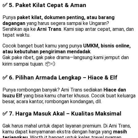
✅ 5.
Paket Kilat Cepat & Aman
Punya
paket kilat, dokumen penting, atau barang
dagangan
yang harus segera sampai ke Ungaran?
Serahkan aja ke
Arni Trans
. Kami siap antar cepat, aman, dan
tepat waktu.
Cocok banget buat kamu yang punya
UMKM, bisnis online,
atau kebutuhan pengiriman mendadak
.
Gak pake ribet, gak pake drama—langsung kami jemput dan
kirim sampai tujuan. 📦💨
✅ 6.
Pilihan Armada Lengkap – Hiace & Elf
Punya rombongan banyak? Arni Trans sediakan
Hiace dan
Isuzu Elf
yang bisa kamu charter khusus. Cocok buat keluarga
besar, acara kantor, rombongan kondangan, dll.
✅ 7.
Harga Masuk Akal – Kualitas Maksimal
Gak harus mahal untuk dapat layanan premium. Di Arni Trans,
kamu dapat kenyamanan ekstra dengan harga yang
masih
terjangkau
. Worth it banget untuk kelas travel nyaman