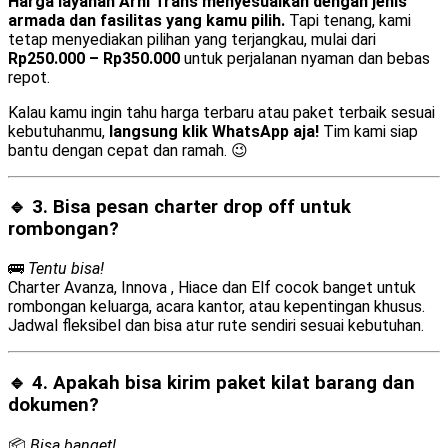
Harga layanan Arni Trans menyesuaikan dengan jenis
armada dan fasilitas yang kamu pilih.
Tapi tenang, kami
tetap menyediakan pilihan yang terjangkau, mulai dari
Rp250.000 – Rp350.000
untuk perjalanan nyaman dan bebas
repot.
Kalau kamu ingin tahu harga terbaru atau paket terbaik sesuai
kebutuhanmu,
langsung klik WhatsApp aja!
Tim kami siap
bantu dengan cepat dan ramah. 😉
🔹 3. Bisa pesan
charter drop off
untuk
rombongan?
🚌
Tentu bisa!
Charter Avanza, Innova , Hiace dan Elf cocok banget untuk
rombongan keluarga, acara kantor, atau kepentingan khusus.
Jadwal fleksibel dan bisa atur rute sendiri sesuai kebutuhan.
🔹 4. Apakah bisa kirim
paket kilat barang dan
dokumen
?
📦
Bisa banget!