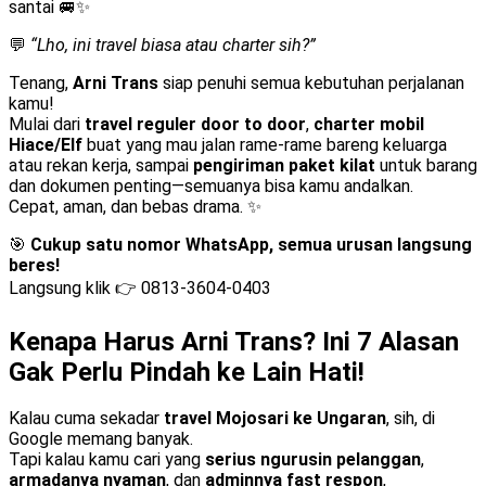
santai 🚐✨
💬
“Lho, ini travel biasa atau charter sih?”
Tenang,
Arni Trans
siap penuhi semua kebutuhan perjalanan
kamu!
Mulai dari
travel reguler door to door
,
charter mobil
Hiace/Elf
buat yang mau jalan rame-rame bareng keluarga
atau rekan kerja, sampai
pengiriman paket kilat
untuk barang
dan dokumen penting—semuanya bisa kamu andalkan.
Cepat, aman, dan bebas drama. ✨
🎯
Cukup satu nomor WhatsApp, semua urusan langsung
beres!
Langsung klik 👉
0813-3604-0403
Kenapa Harus Arni Trans? Ini 7 Alasan
Gak Perlu Pindah ke Lain Hati!
Kalau cuma sekadar
travel Mojosari ke Ungaran
, sih, di
Google memang banyak.
Tapi kalau kamu cari yang
serius ngurusin pelanggan
,
armadanya nyaman
, dan
adminnya fast respon
,