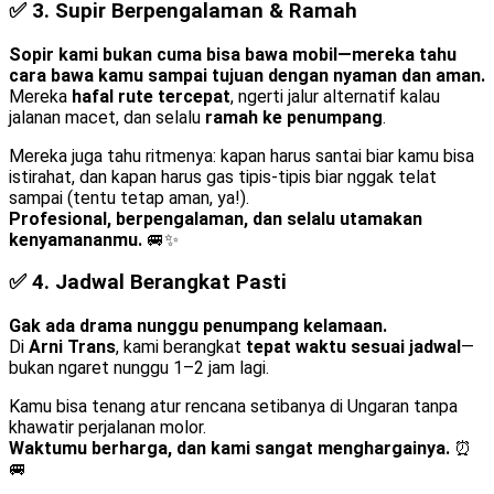
✅ 3.
Supir Berpengalaman & Ramah
Sopir kami bukan cuma bisa bawa mobil—mereka tahu
cara bawa kamu sampai tujuan dengan nyaman dan aman.
Mereka
hafal rute tercepat
, ngerti jalur alternatif kalau
jalanan macet, dan selalu
ramah ke penumpang
.
Mereka juga tahu ritmenya: kapan harus santai biar kamu bisa
istirahat, dan kapan harus gas tipis-tipis biar nggak telat
sampai (tentu tetap aman, ya!).
Profesional, berpengalaman, dan selalu utamakan
kenyamananmu.
🚐✨
✅ 4.
Jadwal Berangkat Pasti
Gak ada drama nunggu penumpang kelamaan.
Di
Arni Trans
, kami berangkat
tepat waktu sesuai jadwal
—
bukan ngaret nunggu 1–2 jam lagi.
Kamu bisa tenang atur rencana setibanya di Ungaran tanpa
khawatir perjalanan molor.
Waktumu berharga, dan kami sangat menghargainya.
⏰
🚐