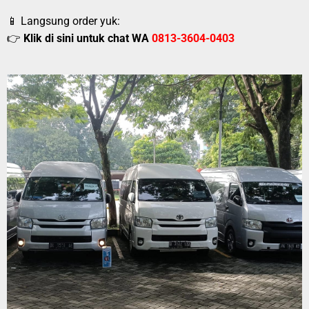
📱 Langsung order yuk:
👉
Klik di sini untuk chat WA
0813-3604-0403