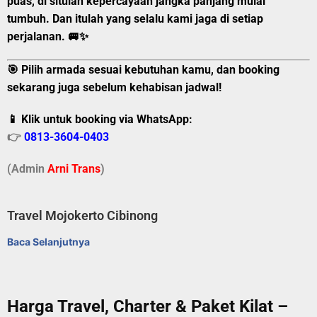
puas, di situlah kepercayaan jangka panjang mulai
tumbuh. Dan itulah yang selalu kami jaga di setiap
perjalanan. 🚐✨
🎯 Pilih armada sesuai kebutuhan kamu, dan booking
sekarang juga sebelum kehabisan jadwal!
📱 Klik untuk booking via WhatsApp:
👉
0813-3604-0403
(Admin
A
r
ni Trans
)
Travel Mojokerto Cibinong
Baca Selanjutnya
Harga Travel, Charter & Paket Kilat –