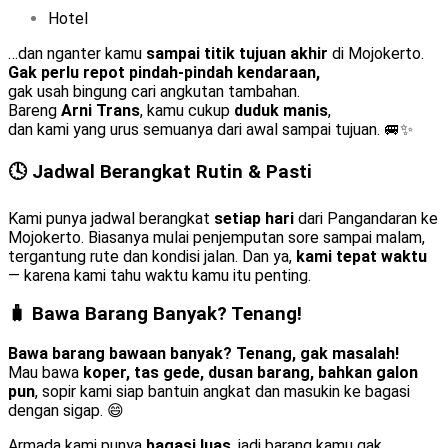
Hotel
…dan nganter kamu
sampai titik tujuan akhir
di Mojokerto.
Gak perlu repot pindah-pindah kendaraan,
gak usah bingung cari angkutan tambahan.
Bareng
Arni Trans
, kamu cukup
duduk manis
,
dan kami yang urus semuanya dari awal sampai tujuan. 🚐✨
🕓 Jadwal Berangkat Rutin & Pasti
Kami punya jadwal berangkat
setiap hari
dari Pangandaran ke
Mojokerto. Biasanya mulai penjemputan sore sampai malam,
tergantung rute dan kondisi jalan. Dan ya,
kami tepat waktu
— karena kami tahu waktu kamu itu penting.
🧳 Bawa Barang Banyak? Tenang!
Bawa barang bawaan banyak? Tenang, gak masalah!
Mau bawa
koper, tas gede, dusan barang, bahkan galon
pun
, sopir kami siap bantuin angkat dan masukin ke bagasi
dengan sigap. 😄
Armada kami punya
bagasi luas
, jadi barang kamu gak