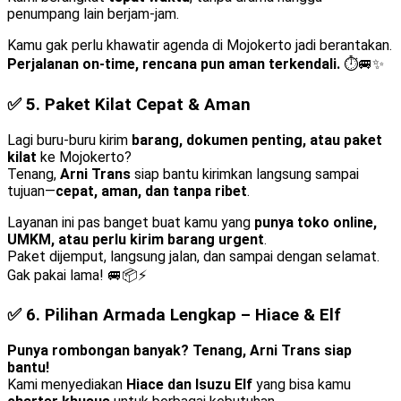
penumpang lain berjam-jam.
Kamu gak perlu khawatir agenda di Mojokerto jadi berantakan.
Perjalanan on-time, rencana pun aman terkendali.
⏱️🚐✨
✅ 5.
Paket Kilat Cepat & Aman
Lagi buru-buru kirim
barang, dokumen penting, atau paket
kilat
ke Mojokerto?
Tenang,
Arni Trans
siap bantu kirimkan langsung sampai
tujuan—
cepat, aman, dan tanpa ribet
.
Layanan ini pas banget buat kamu yang
punya toko online,
UMKM, atau perlu kirim barang urgent
.
Paket dijemput, langsung jalan, dan sampai dengan selamat.
Gak pakai lama! 🚐📦⚡
✅ 6.
Pilihan Armada Lengkap – Hiace & Elf
Punya rombongan banyak? Tenang, Arni Trans siap
bantu!
Kami menyediakan
Hiace dan Isuzu Elf
yang bisa kamu