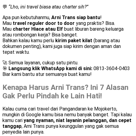
💬
“Lho, ini travel biasa atau charter sih?”
Apa pun kebutuhanmu,
Arni Trans siap bantu
!
Mau
travel reguler door to door
yang praktis? Bisa.
Mau
charter Hiace atau Elf
buat liburan bareng keluarga
atau rombongan kerja? Bisa banget.
Bahkan kalau kamu perlu
kirim paket kilat
(barang atau
dokumen penting), kami juga siap kirim dengan aman dan
tepat waktu.
🚀 Semua layanan, cukup satu pintu.
🎯
Langsung klik WhatsApp kami di sini:
0813-3604-0403
Biar kami bantu atur semuanya buat kamu!
Kenapa Harus Arni Trans? Ini 7 Alasan
Gak Perlu Pindah ke Lain Hati!
Kalau cuma cari travel dari Pangandaran ke Mojokerto,
mungkin di Google kamu bisa nemu banyak banget. Tapi kalau
kamu cari
yang nyaman, niat layanin pelanggan, dan cepet
tanggap
, Arni Trans punya keunggulan yang gak semua
penyedia lain punya.