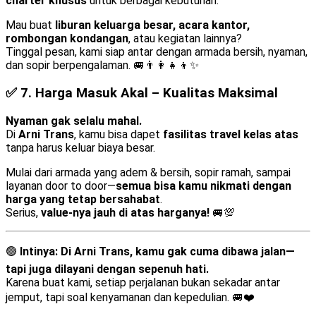
charter khusus
untuk berbagai kebutuhan.
Mau buat
liburan keluarga besar, acara kantor,
rombongan kondangan
, atau kegiatan lainnya?
Tinggal pesan, kami siap antar dengan armada bersih, nyaman,
dan sopir berpengalaman. 🚐👨‍👩‍👧‍👦✨
✅ 7.
Harga Masuk Akal – Kualitas Maksimal
Nyaman gak selalu mahal.
Di
Arni Trans
, kamu bisa dapet
fasilitas travel kelas atas
tanpa harus keluar biaya besar.
Mulai dari armada yang adem & bersih, sopir ramah, sampai
layanan door to door—
semua bisa kamu nikmati dengan
harga yang tetap bersahabat
.
Serius,
value-nya jauh di atas harganya!
🚐💯
🟢
Intinya:
Di Arni Trans, kamu gak cuma dibawa jalan—
tapi juga dilayani dengan sepenuh hati.
Karena buat kami, setiap perjalanan bukan sekadar antar
jemput, tapi soal kenyamanan dan kepedulian. 🚐❤️