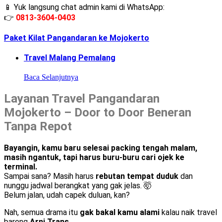
📱 Yuk langsung chat admin kami di WhatsApp:
👉
0813-3604-0403
Paket Kilat Pangandaran ke Mojokerto
Travel Malang Pemalang
Baca Selanjutnya
Layanan Travel Pangandaran
Mojokerto – Door to Door Beneran
Tanpa Repot
Bayangin, kamu baru selesai packing tengah malam,
masih ngantuk, tapi harus buru-buru cari ojek ke
terminal.
Sampai sana? Masih harus
rebutan tempat duduk
dan
nunggu jadwal berangkat yang gak jelas. 🤯
Belum jalan, udah capek duluan, kan?
Nah, semua drama itu
gak bakal kamu alami
kalau naik travel
bareng
Arni Trans
.