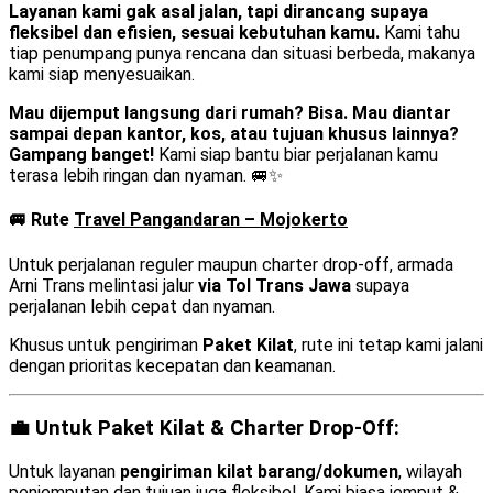
Layanan kami gak asal jalan, tapi dirancang supaya
fleksibel dan efisien, sesuai kebutuhan kamu.
Kami tahu
tiap penumpang punya rencana dan situasi berbeda, makanya
kami siap menyesuaikan.
Mau dijemput langsung dari rumah? Bisa. Mau diantar
sampai depan kantor, kos, atau tujuan khusus lainnya?
Gampang banget!
Kami siap bantu biar perjalanan kamu
terasa lebih ringan dan nyaman. 🚐✨
🚐 Rute
Travel Pangandaran – Mojokerto
Untuk perjalanan reguler maupun charter drop-off, armada
Arni Trans melintasi jalur
via Tol Trans Jawa
supaya
perjalanan lebih cepat dan nyaman.
Khusus untuk pengiriman
Paket Kilat
, rute ini tetap kami jalani
dengan prioritas kecepatan dan keamanan.
💼 Untuk Paket Kilat & Charter Drop-Off:
Untuk layanan
pengiriman kilat barang/dokumen
, wilayah
penjemputan dan tujuan juga fleksibel. Kami biasa jemput &