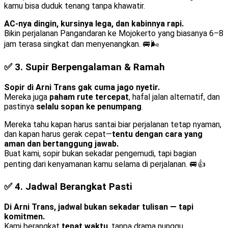
kamu bisa duduk tenang tanpa khawatir.
AC-nya dingin, kursinya lega, dan kabinnya rapi.
Bikin perjalanan Pangandaran ke Mojokerto yang biasanya 6–8
jam terasa singkat dan menyenangkan. 🚐🌬️
✅ 3.
Supir Berpengalaman & Ramah
Sopir di Arni Trans gak cuma jago nyetir.
Mereka juga
paham rute tercepat
, hafal jalan alternatif, dan
pastinya
selalu sopan ke penumpang
.
Mereka tahu kapan harus santai biar perjalanan tetap nyaman,
dan kapan harus gerak cepat—
tentu dengan cara yang
aman dan bertanggung jawab.
Buat kami, sopir bukan sekadar pengemudi, tapi bagian
penting dari kenyamanan kamu selama di perjalanan. 🚐👍
✅ 4.
Jadwal Berangkat Pasti
Di Arni Trans, jadwal bukan sekadar tulisan — tapi
komitmen.
Kami berangkat
tepat waktu
, tanpa drama nunggu