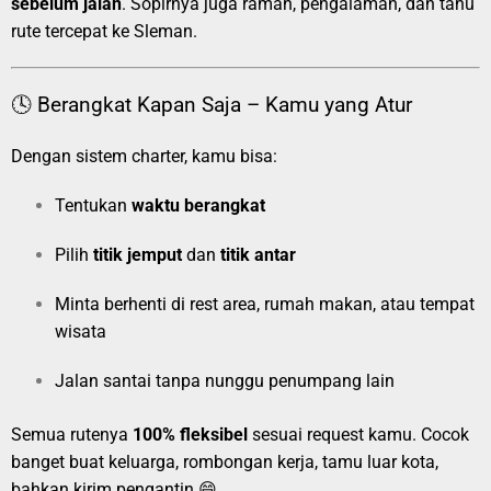
sebelum jalan
. Sopirnya juga ramah, pengalaman, dan tahu
rute tercepat ke Sleman.
🕓 Berangkat Kapan Saja – Kamu yang Atur
Dengan sistem charter, kamu bisa:
Tentukan
waktu berangkat
Pilih
titik jemput
dan
titik antar
Minta berhenti di rest area, rumah makan, atau tempat
wisata
Jalan santai tanpa nunggu penumpang lain
Semua rutenya
100% fleksibel
sesuai request kamu. Cocok
banget buat keluarga, rombongan kerja, tamu luar kota,
bahkan kirim pengantin 😄