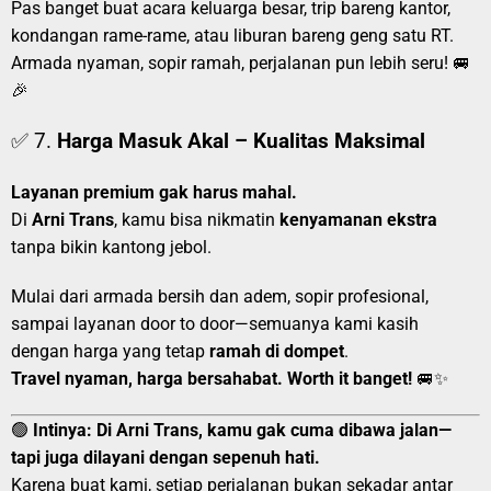
Pas banget buat acara keluarga besar, trip bareng kantor,
kondangan rame-rame, atau liburan bareng geng satu RT.
Armada nyaman, sopir ramah, perjalanan pun lebih seru! 🚐
🎉
✅ 7.
Harga Masuk Akal – Kualitas Maksimal
Layanan premium gak harus mahal.
Di
Arni Trans
, kamu bisa nikmatin
kenyamanan ekstra
tanpa bikin kantong jebol.
Mulai dari armada bersih dan adem, sopir profesional,
sampai layanan door to door—semuanya kami kasih
dengan harga yang tetap
ramah di dompet
.
Travel nyaman, harga bersahabat. Worth it banget!
🚐✨
🟢
Intinya:
Di Arni Trans, kamu gak cuma dibawa jalan—
tapi juga dilayani dengan sepenuh hati.
Karena buat kami, setiap perjalanan bukan sekadar antar