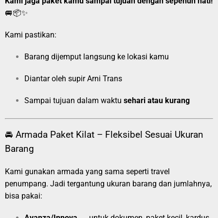
Kami jaga paket kamu sampai tujuan dengan sepenuh hati!
🚐📦✨
Kami pastikan:
Barang dijemput langsung ke lokasi kamu
Diantar oleh supir Arni Trans
Sampai tujuan dalam waktu
sehari atau kurang
🚘 Armada Paket Kilat – Fleksibel Sesuai Ukuran
Barang
Kami gunakan armada yang sama seperti travel
penumpang. Jadi tergantung ukuran barang dan jumlahnya,
bisa pakai:
Avanza/Innova
→ untuk dokumen, paket kecil, kardus