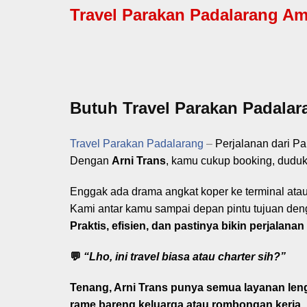
Travel Parakan Padalarang Ama
Butuh Travel Parakan Padalar
Travel Parakan Padalarang
–
Perjalanan dari P
Dengan
Arni Trans
, kamu cukup booking, duduk
Enggak ada drama angkat koper ke terminal ata
Kami antar kamu sampai depan pintu tujuan den
Praktis, efisien, dan pastinya bikin perjala
💬
“Lho, ini travel biasa atau charter sih?”
Tenang, Arni Trans punya
semua layanan len
rame bareng keluarga atau rombongan kerja.