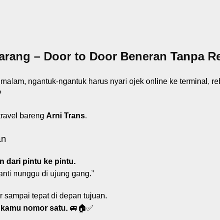
arang – Door to Door Beneran Tanpa R
malam, ngantuk-ngantuk harus nyari ojek online ke terminal, r
?
travel bareng
Arni Trans
.
an
 dari pintu ke pintu.
anti nunggu di ujung gang.”
 sampai tepat di depan tujuan.
 kamu nomor satu.
🚐🏠✅