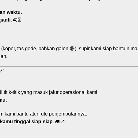
an waktu.
ganti.
🚐⏳
oper, tas gede, bahkan galon 😁), supir kami siap bantuin ma
gan.
?”
i titik-titik yang masuk jalur operasional kami,
mu.
tim kami bantu atur rute penjemputannya.
kamu tinggal siap-siap.
🚐📍