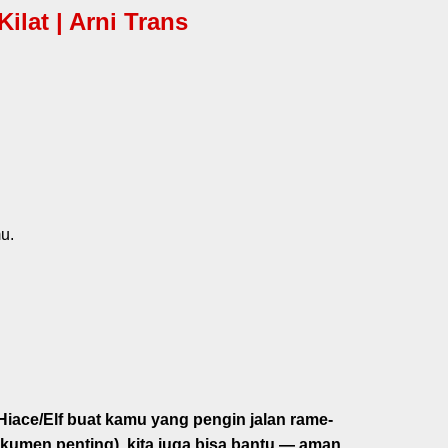
lat | Arni Trans
u.
Hiace/Elf
buat kamu yang pengin jalan rame-
kumen penting), kita juga bisa bantu — aman,