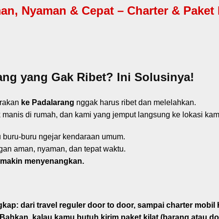
n, Nyaman & Cepat – Charter & Paket Ki
ang yang Gak Ribet? Ini Solusinya!
arakan
ke Padalarang
nggak harus ribet dan melelahkan.
 manis di rumah, dan kami yang jemput langsung ke lokasi kam
u buru-buru ngejar kendaraan umum.
gan aman, nyaman, dan tepat waktu.
nan makin menyenangkan.
gkap
: dari
travel reguler door to door
, sampai
charter mobil 
 Bahkan, kalau kamu butuh kirim
paket kilat
(barang atau do