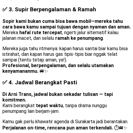
✅ 3.
Supir Berpengalaman & Ramah
Sopir kami bukan cuma bisa bawa mobil—mereka tahu
cara bawa kamu sampai tujuan dengan nyaman dan aman.
Mereka
hafal rute tercepat
, ngerti jalur alternatif kalau
jalanan macet, dan selalu
ramah ke penumpang
.
Mereka juga tahu ritmenya: kapan harus santai biar kamu bisa
istirahat, dan kapan harus gas tipis-tipis biar nggak telat
sampai (tentu tetap aman, ya!).
Profesional, berpengalaman, dan selalu utamakan
kenyamananmu.
🚐✨
✅ 4.
Jadwal Berangkat Pasti
Di Arni Trans, jadwal bukan sekadar tulisan — tapi
komitmen.
Kami berangkat
tepat waktu
, tanpa drama nunggu
penumpang lain berjam-jam.
Kamu gak perlu khawatir agenda di Surakarta jadi berantakan.
Perjalanan on-time, rencana pun aman terkendali.
⏱️🚐✨