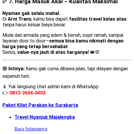
✅ 7.
Harga Masuk Akal – Kualitas Maksimal
Nyaman gak selalu mahal.
Di
Arni Trans
, kamu bisa dapet
fasilitas travel kelas atas
tanpa harus keluar biaya besar.
Mulai dari armada yang adem & bersih, sopir ramah, sampai
layanan door to door—
semua bisa kamu nikmati dengan
harga yang tetap bersahabat
.
Serius,
value-nya jauh di atas harganya!
🚐💯
🟢
Intinya:
Kamu gak cuma dibawa jalan, tapi dilayani dengan
sepenuh hati.
📱 Yuk langsung chat admin kami di WhatsApp:
👉
0813-3604-0403
Paket Kilat Parakan ke Surakarta
Travel Nganjuk Majalengka
Baca Selanjutnya