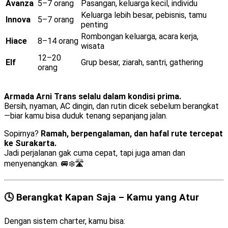
Avanza
5–7 orang
Pasangan, keluarga kecil, individu
Keluarga lebih besar, pebisnis, tamu
Innova
5–7 orang
penting
Rombongan keluarga, acara kerja,
Hiace
8–14 orang
wisata
12–20
Elf
Grup besar, ziarah, santri, gathering
orang
Armada Arni Trans selalu dalam kondisi prima.
Bersih, nyaman, AC dingin, dan rutin dicek sebelum berangkat
—biar kamu bisa duduk tenang sepanjang jalan.
Sopirnya?
Ramah, berpengalaman, dan hafal rute tercepat
ke Surakarta.
Jadi perjalanan gak cuma cepat, tapi juga aman dan
menyenangkan. 🚐❄️🛣️
🕓 Berangkat Kapan Saja – Kamu yang Atur
Dengan sistem charter, kamu bisa: