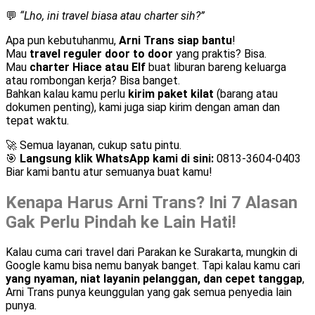
💬
“Lho, ini travel biasa atau charter sih?”
Apa pun kebutuhanmu,
Arni Trans siap bantu
!
Mau
travel reguler door to door
yang praktis? Bisa.
Mau
charter Hiace atau Elf
buat liburan bareng keluarga
atau rombongan kerja? Bisa banget.
Bahkan kalau kamu perlu
kirim paket kilat
(barang atau
dokumen penting), kami juga siap kirim dengan aman dan
tepat waktu.
🚀 Semua layanan, cukup satu pintu.
🎯
Langsung klik WhatsApp kami di sini:
0813-3604-0403
Biar kami bantu atur semuanya buat kamu!
Kenapa Harus Arni Trans? Ini 7 Alasan
Gak Perlu Pindah ke Lain Hati!
Kalau cuma cari travel dari Parakan ke Surakarta, mungkin di
Google kamu bisa nemu banyak banget. Tapi kalau kamu cari
yang nyaman, niat layanin pelanggan, dan cepet tanggap
,
Arni Trans punya keunggulan yang gak semua penyedia lain
punya.