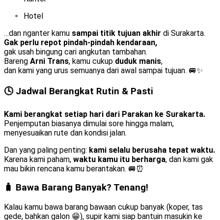
Hotel
…dan nganter kamu
sampai titik tujuan akhir
di Surakarta.
Gak perlu repot pindah-pindah kendaraan,
gak usah bingung cari angkutan tambahan.
Bareng
Arni Trans
, kamu cukup
duduk manis
,
dan kami yang urus semuanya dari awal sampai tujuan. 🚐✨
🕓 Jadwal Berangkat Rutin & Pasti
Kami berangkat setiap hari dari Parakan ke Surakarta.
Penjemputan biasanya dimulai sore hingga malam,
menyesuaikan rute dan kondisi jalan.
Dan yang paling penting:
kami selalu berusaha tepat waktu.
Karena kami paham,
waktu kamu itu berharga
, dan kami gak
mau bikin rencana kamu berantakan. 🚐⏰
🧳 Bawa Barang Banyak? Tenang!
Kalau kamu bawa barang bawaan cukup banyak (koper, tas
gede, bahkan galon 😁), supir kami siap bantuin masukin ke