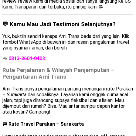
review-review kami di media sosial dan tanya langsung ke CS
kami. Transparan dan terbuka, itu prinsip kami 💯
💬 Kamu Mau Jadi Testimoni Selanjutnya?
Yuk, buktiin sendiri kenapa Arni Trans beda dari yang lain. Klik
tombol WhatsApp di bawah ini dan rasain pengalaman travel
yang nyaman, aman, dan bersih:
📲
0813-3604-0403
Rute Perjalanan & Wilayah Penjemputan –
Pengantaran Arni Trans
Arni Trans punya pengalaman panjang menangani rute Parakan
– Surakarta
dan sebaliknya. Layanan kami enggak cuma asal
jalan, tapi juga dirancang supaya fleksibel dan efisien. Mau
dijemput dari rumah? Bisa. Mau antar sampai depan kantor
atau kosan? Gampang!
🚐 Rute
Travel Parakan – Surakarta