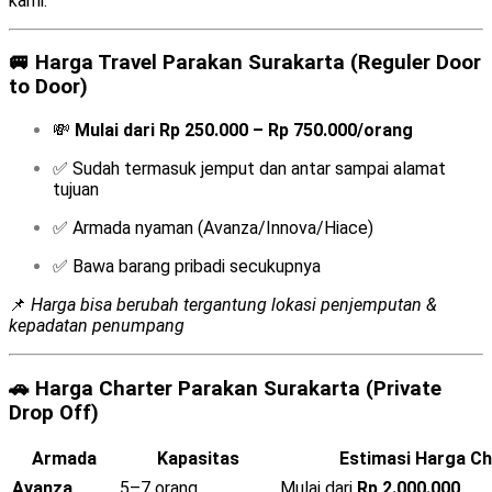
kami:
🚐
Harga Travel Parakan Surakarta (Reguler Door
to Door)
💸
Mulai dari Rp 250.000 – Rp 750.000/orang
✅ Sudah termasuk jemput dan antar sampai alamat
tujuan
✅ Armada nyaman (Avanza/Innova/Hiace)
✅ Bawa barang pribadi secukupnya
📌
Harga bisa berubah tergantung lokasi penjemputan &
kepadatan penumpang
🚗
Harga Charter Parakan Surakarta (Private
Drop Off)
Armada
Kapasitas
Estimasi Harga Ch
Avanza
5–7 orang
Mulai dari
Rp 2.000.000